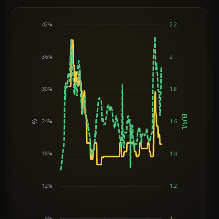
42%
2.2
36%
2
30%
1.8
EUR/L
24%
1.6
%
Chart
18%
1.4
12%
1.2
6%
1