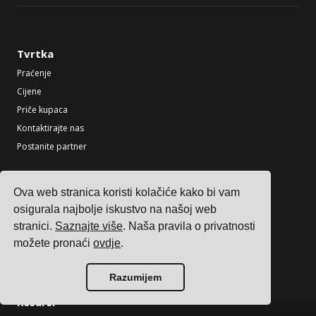
Tvrtka
Praćenje
Cijene
Priče kupaca
Kontaktirajte nas
Postanite partner
Industrije
Ova web stranica koristi kolačiće kako bi vam
TMS za proizvođače elektronike
osigurala najbolje iskustvo na našoj web
TMS za proizvođače kemikalija
stranici.
Saznajte više
. Naša pravila o privatnosti
TMS za proizvođače metala i strojeva
možete pronaći
ovdje
.
TMS za tiskarstvo i pakiranje
Pogledajte sve industrije
Razumijem
Resursi