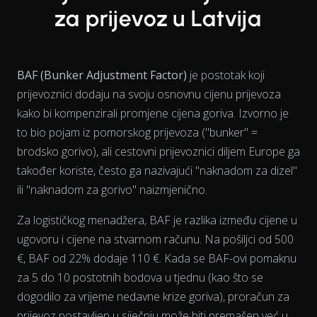
za prijevoz u Latvija
BAF (Bunker Adjustment Factor)
je postotak koji
prijevoznici dodaju na svoju osnovnu cijenu prijevoza
kako bi kompenzirali promjene cijena goriva. Izvorno je
to bio pojam iz pomorskog prijevoza ("bunker" =
brodsko gorivo), ali cestovni prijevoznici diljem Europe ga
također koriste, često ga nazivajući "naknadom za dizel"
ili "naknadom za gorivo" naizmjenično.
Za logističkog menadžera, BAF je razlika između cijene u
ugovoru i cijene na stvarnom računu. Na pošiljci od 500
€, BAF od 22% dodaje 110 €. Kada se BAF-ovi pomaknu
za 5 do 10 postotnih bodova u tjednu (kao što se
View as data table, Chart
dogodilo za vrijeme nedavne krize goriva), proračun za
prijevoz postavljen u siječnju može biti premašen već u