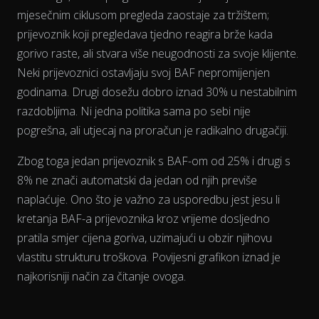
mjesečnim ciklusom pregleda zaostaje za tržištem;
prijevoznik koji pregledava tjedno reagira brže kada
The chart has 2 Y axes displaying % and EUR/L.
gorivo raste, ali stvara više neugodnosti za svoje klijente.
Neki prijevoznici ostavljaju svoj BAF nepromijenjen
godinama. Drugi dosežu dobro iznad 30% u nestabilnim
razdobljima. Ni jedna politika sama po sebi nije
pogrešna, ali utjecaj na proračun je radikalno drugačiji.
Zbog toga jedan prijevoznik s BAF-om od 25% i drugi s
8% ne znači automatski da jedan od njih previše
naplaćuje. Ono što je važno za usporedbu jest jesu li
kretanja BAF-a prijevoznika
kroz vrijeme
dosljedno
pratila smjer cijena goriva, uzimajući u obzir njihovu
vlastitu strukturu troškova. Povijesni grafikon iznad je
najkorisniji način za čitanje ovoga.