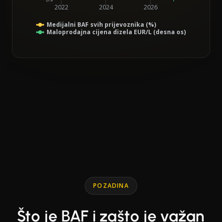
2022
2024
2026
Medijalni BAF svih prijevoznika (%)
Maloprodajna cijena dizela EUR/L (desna os)
End of interactive chart.
Line chart with 2 lines.
POZADINA
Što je BAF i zašto je važan