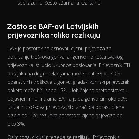
sporazumu, često ažurirana kvartalno.
The chart has 1 X axis displaying Time. Data ranges from 202
Zašto se BAF-ovi Latvijskih
prijevoznika toliko razlikuju
BAF je postotak na osnovnu cijenu prijevoza za
pokrivanje troškova goriva, ali gorivo ne košta svakog
prijevoznika isti
udio
ukupnog poslovanja. Prijevoznik FTL
pošiljaka na dugim relacijama može imati 35 do 40%
operativnih troškova u gorivu; gradski kurirski prijevoznik
paketa može biti ispod 15%. Uobičajena pretpostavka u
objavljenim formulama BAF-a je da gorivo čini oko 30%
ukupnih troškova prijevoza, što znači da porast cijene
dizela od 10% rezultira porastom cijene prijevoza od
oko 3%.
Osim toga, ciklusi pregleda se razlikuju. Prijevoznik s