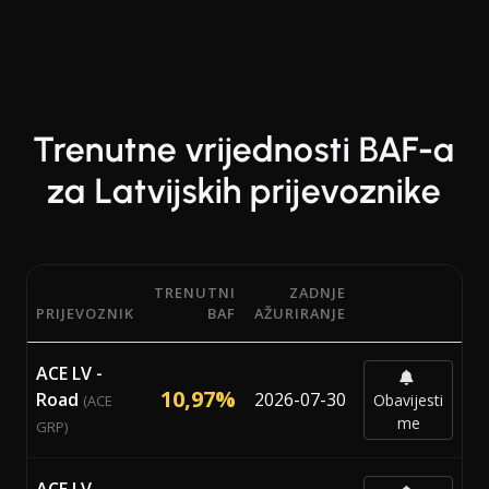
Trenutne vrijednosti BAF-a
za Latvijskih prijevoznike
TRENUTNI
ZADNJE
PRIJEVOZNIK
BAF
AŽURIRANJE
Trenutni postoci Bunker Adjustment Factor (BAF) od 22 p
ACE LV -
10,97%
Road
2026-07-30
Obavijesti
(ACE
me
GRP)
ACE LV -