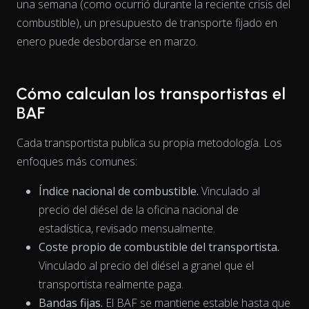
una semana (como ocurrió durante la reciente crisis del
combustible), un presupuesto de transporte fijado en
enero puede desbordarse en marzo.
Cómo calculan los transportistas el
BAF
Cada transportista publica su propia metodología. Los
enfoques más comunes:
Índice nacional de combustible.
Vinculado al
precio del diésel de la oficina nacional de
estadística, revisado mensualmente.
Coste propio de combustible del transportista.
Vinculado al precio del diésel a granel que el
transportista realmente paga.
The chart has 1 X axis displaying Time. Data ranges from 202
Bandas fijas.
El BAF se mantiene estable hasta que