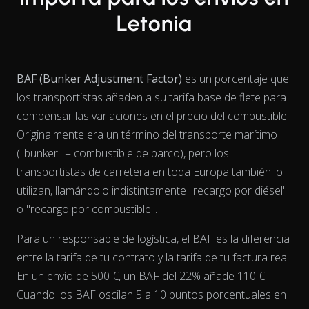
Letonia
BAF (Bunker Adjustment Factor)
es un porcentaje que
los transportistas añaden a su tarifa base de flete para
compensar las variaciones en el precio del combustible.
Originalmente era un término del transporte marítimo
("bunker" = combustible de barco), pero los
transportistas de carretera en toda Europa también lo
utilizan, llamándolo indistintamente "recargo por diésel"
o "recargo por combustible".
Para un responsable de logística, el BAF es la diferencia
entre la tarifa de tu contrato y la tarifa de tu factura real.
View as data table, Chart
En un envío de 500 €, un BAF del 22% añade 110 €.
Cuando los BAF oscilan 5 a 10 puntos porcentuales en