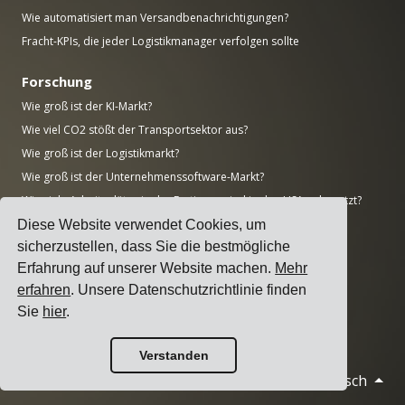
Wie automatisiert man Versandbenachrichtigungen?
Fracht-KPIs, die jeder Logistikmanager verfolgen sollte
Forschung
Wie groß ist der KI-Markt?
Wie viel CO2 stößt der Transportsektor aus?
Wie groß ist der Logistikmarkt?
Wie groß ist der Unternehmenssoftware-Markt?
Wie viele Arbeitsplätze in der Fertigung sind in den USA unbesetzt?
Wie groß ist der ERP-Markt?
Diese Website verwendet Cookies, um
sicherzustellen, dass Sie die bestmögliche
Wie groß ist die Fertigungsindustrie?
Erfahrung auf unserer Website machen.
Mehr
Top 50 Fertigungsunternehmen der Welt nach Umsatz
erfahren
. Unsere Datenschutzrichtlinie finden
AWS vs Azure vs Google: Cloud-Marktanteile (2025)
Sie
hier
.
Anzahl der Rechenzentren nach Ländern (November 2025)
Verstanden
Deutsch
© 2026 Cargoson.com