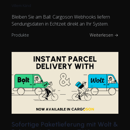
Villem Känd
Bleiben Sie am Ball: Cargoson Webhooks liefern
Sendungsdaten in Echtzeit direkt an Ihr System.
Produkte
Weiterlesen →
Sofortige Paketlieferung mit Wolt &