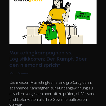
Marketingkampagnen vs.
Logistikkosten: Der Kampf, über
den niemand spricht
Marju Sokman
Die meisten Marketingteams sind großartig darin,
spannende Kampagnen zur Kundengewinnung zu
erstellen, vergessen aber oft zu prüfen, ob Versand-
und Lieferkosten alle ihre Gewinne auffressen
werden.