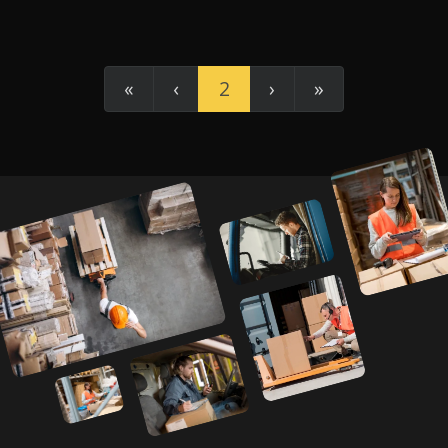
«
‹
2
›
»