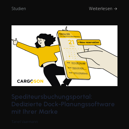
Studien
Weiterlesen →
Spediteursbuchungsportal:
Dedizierte Dock-Planungssoftware
mit Ihrer Marke
Tanel Vaarmann