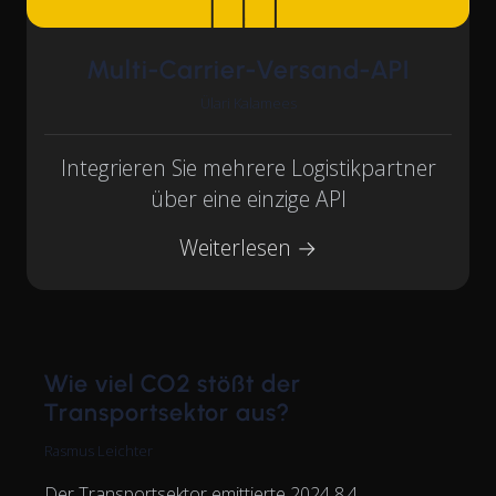
Multi-Carrier-Versand-API
Ülari Kalamees
Integrieren Sie mehrere Logistikpartner
über eine einzige API
Weiterlesen →
Wie viel CO2 stößt der
Transportsektor aus?
Rasmus Leichter
Der Transportsektor emittierte 2024 8,4