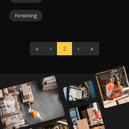
Forskning
«
‹
2
›
»