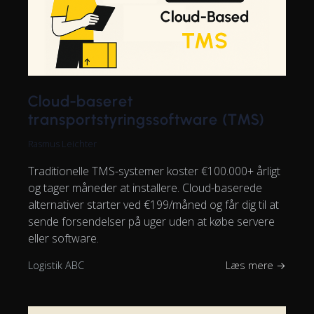
Cloud-baseret
transportstyringssoftware (TMS)
Rasmus Leichter
Traditionelle TMS-systemer koster €100.000+ årligt
og tager måneder at installere. Cloud-baserede
alternativer starter ved €199/måned og får dig til at
sende forsendelser på uger uden at købe servere
eller software.
Logistik ABC
Læs mere →