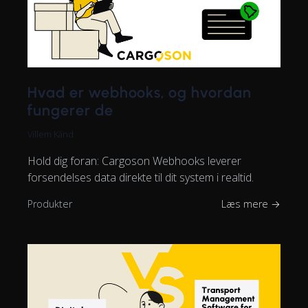
Hvad er webhooks, og hvordan
fungerer de
Villem Känd
Hold dig foran: Cargoson Webhooks leverer
forsendelses data direkte til dit system i realtid.
Produkter
Læs mere →