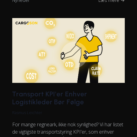
Nyheder
Læs mere →
Transport KPI'er Enhver
Logistikleder Bør Følge
Rasmus Leichter
For mange regneark, ikke nok synlighed? Vi har listet
de vigtigste transportstyring KPI'er, som enhver