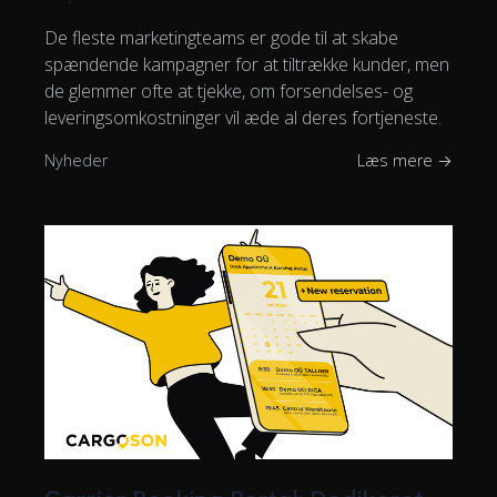
De fleste marketingteams er gode til at skabe
spændende kampagner for at tiltrække kunder, men
de glemmer ofte at tjekke, om forsendelses- og
leveringsomkostninger vil æde al deres fortjeneste.
Nyheder
Læs mere →