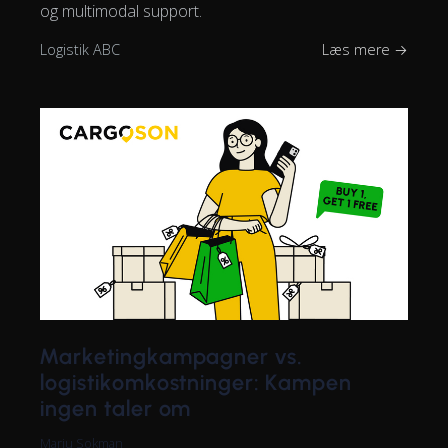
og multimodal support.
Logistik ABC
Læs mere →
Marketingkampagner vs.
logistikomkostninger: Kampen
ingen taler om
Marju Sokman