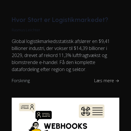
Hvor Stort er Logistikmarkedet?
Rasmus Leichter
Global logistikmarkedsstatistik afslører en $9,41
billioner industri, der vokser til $14,39 billioner i
2029, drevet af rekord 11,3% luftfragtvækst og
blomstrende e-handel. Få den komplette
datafordeling efter region og sektor.
Forskning
Læs mere →