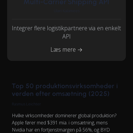
Multi-Carrier Shipping API
Ülari Kalamees
Integrer flere logistikpartnere via en enkelt
API
Læs mere →
Top 50 produktionsvirksomheder i
verden efter omsætning (2025)
Rasmus Leichter
Hvilke virksomheder dominerer global produktion?
Apple fører med $391 mia. i omsætning, mens
Nvidia har en fortjenstmargen på 56%, og BYD