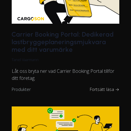
Carrier Booking Portal: Dedikerad
lastbryggeplaneringsmjukvara
med ditt varumärke
Tanel Vaarmann
Låt oss bryta ner vad Carrier Booking Portal tillför
ditt företag.
Produkter
Fortsätt läsa →