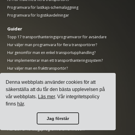
Programvara för lastkajs-schemaläggning
Programvara för logistikavdelningar
Guider
Topp 17 transporthanteringsprogramvaror för avsändare
Hur väljer man programvara för flera transportörer?
Hur genomför man en enkel transportupphandling?
Hur implementerar man ett transporthanteringssystem?
Hur väljer man en frakttransportör?
Hur automatiserar man fraktaviseringar?
Denna webbplats använder cookies för att
Fraktnyckeltal som varje logistikchef bör följa
säkerställa att du får den bästa upplevelsen på
vår webbplats.
Läs mer
. Vår integritetspolicy
Forskning
finns
här
.
Hur stor är AI-marknaden?
Hur mycket CO2 släpper transportsektorn ut?
Jag förstår
Hur stor är logistikmarknaden?
Hur stor är företagsprogramvarumarknaden?