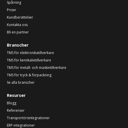
Spårning
Priser
Kundberättelser
Kontakta oss
Bli en partner
Branscher
TMS för elektronikatillverkare
TMS för kemikalietillverkare
TMS för metall- och maskintillverkare
TMS för tryck & förpackning
Se alla branscher
Resurser
Blogg
Referenser
Transportörsintegrationer
ERP-integrationer