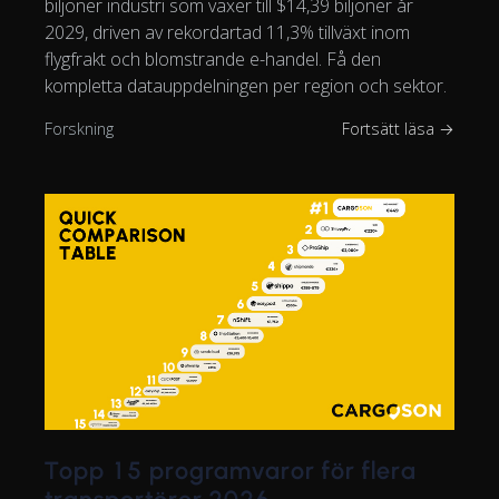
biljoner industri som växer till $14,39 biljoner år
2029, driven av rekordartad 11,3% tillväxt inom
flygfrakt och blomstrande e-handel. Få den
kompletta datauppdelningen per region och sektor.
Forskning
Fortsätt läsa →
Topp 15 programvaror för flera