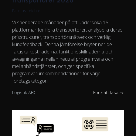
transportörer 2026
Rasmus Leichter
Vi spenderade månader på att undersöka 15
plattformar för flera transportörer, analysera deras
prisstrukturer, transportörsnätverk och verklig
kundfeedback. Denna jämförelse bryter ner de
faktiska kostnaderna, funktionsskillnaderna och
avvägningarna mellan neutral programvara och
mellanhändstjänster, och ger specifika
programvarurekommendationer för varje
företagskategori.
Logistik ABC
Fortsätt läsa →