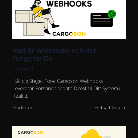
Vad är Webhooks och Hur
Fungerar De
Villem Känd
Håll dig Steget Före: Cargoson Webhooks
Levererar Försändelsedata Direkt till Ditt System i
Realtid.
Produkter
Fortsätt läsa →