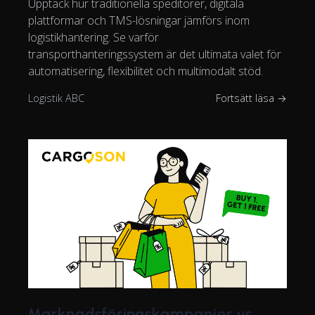
Upptäck hur traditionella speditörer, digitala
plattformar och TMS-lösningar jämförs inom
logistikhantering. Se varför
transporthanteringssystem är det ultimata valet för
automatisering, flexibilitet och multimodalt stöd.
Logistik ABC
Fortsätt läsa →
Marknadsföringskampanjer vs