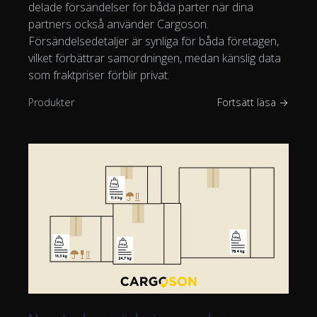
delade försändelser för båda parter när dina
partners också använder Cargoson.
Försändelsedetaljer är synliga för båda företagen,
vilket förbättrar samordningen, medan känslig data
som fraktpriser förblir privat.
Produkter
Fortsätt läsa →