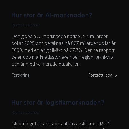
Hur stor är AI-marknaden?
Rasmus Leichter
Den globala AI-marknaden nådde 244 miljarder
dollar 2025 och beräknas nå 827 miljarder dollar år
2030, med en årlig tillväxt på 27,7%. Denna rapport
delar upp marknadsstorleken per region, tekniktyp
och år med verifierade datakällor.
Forskning
Fortsätt läsa →
Hur stor är logistikmarknaden?
Rasmus Leichter
Global logistikmarknadsstatistik avslöjar en $9,41