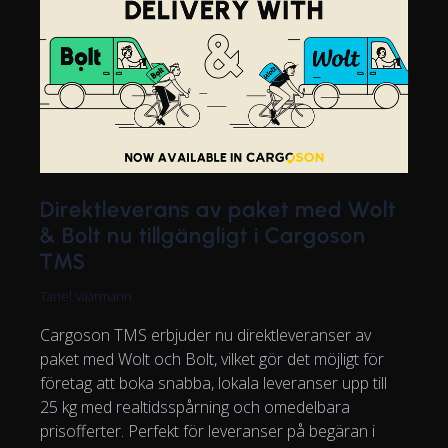
Direktleverans av paket med Wolt
& Bolt nu tillgängligt i Cargoson
TMS
Tanel Vaarmann
Cargoson TMS erbjuder nu direktleveranser av
paket med Wolt och Bolt, vilket gör det möjligt för
företag att boka snabba, lokala leveranser upp till
25 kg med realtidsspårning och omedelbara
prisofferter. Perfekt för leveranser på begäran i