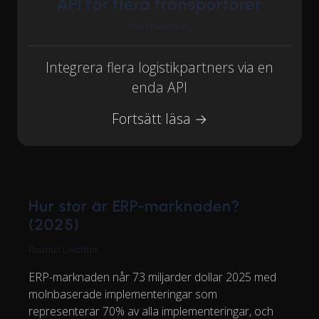
API för flera transportörer
Ülari Kalamees
Integrera flera logistikpartners via en
enda API
Fortsätt läsa →
Hur stor är ERP-marknaden?
(2025)
Rasmus Leichter
ERP-marknaden når 73 miljarder dollar 2025 med
molnbaserade implementeringar som
representerar 70% av alla implementeringar, och