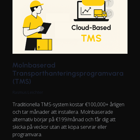
Molnbaserad
Transporthanteringsprogramvara
(TMS)
Rasmus Leichter
Traditionella TMS-system kostar €100,000+ årligen
och tar månader att installera. Molnbaserade
alternativ börjar på €199/månad och får dig att
skicka på veckor utan att köpa servrar eller
programvara.