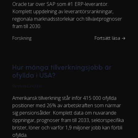
Oracle tar över SAP som #1 ERP-leverantör.
Komplett uppdelning av leverantörsrankningar,
regionala marknadsstorlekar och tillväxtprognoser
fram till 2030.
Forskning
Fortsätt läsa →
Hur många tillverkningsjobb är
ofyllda i USA?
Rasmus Leichter
Amerikansk tillverkning står inför 415 000 ofyllda
positioner med 26% av arbetskraften som närmar
sig pensionsålder. Komplett data om nuvarande
öppningar, prognoser fram till 2033, sektorspecifika
brister, löner och varför 1,9 miljoner jobb kan förbli
ofyllda.