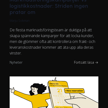
logistikkostnader: Striden ingen
pratar om
Marju Sokman
De flesta marknadsföringsteam är duktiga på att
skapa spännande kampanjer för att locka kunder,
men de glömmer ofta att kontrollera om frakt- och
leveranskostnader kommer att äta upp alla deras
vinster.
Nyheter
Fortsätt läsa →