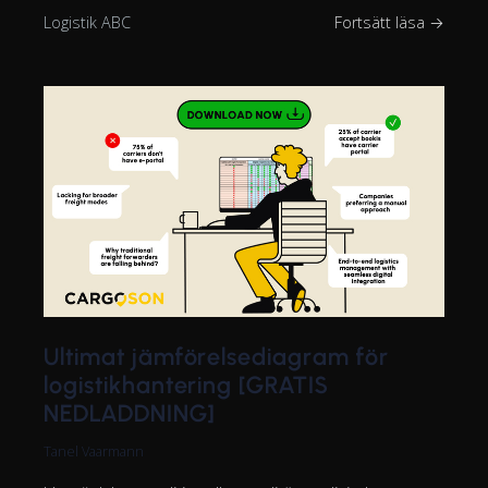
Logistik ABC
Fortsätt läsa →
Ultimat jämförelsediagram för
logistikhantering [GRATIS
NEDLADDNING]
Tanel Vaarmann