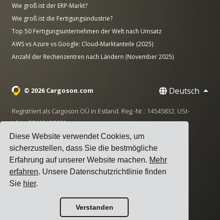
Wie groß ist der ERP-Markt?
Wie groß ist die Fertigungsindustrie?
Top 50 Fertigungsunternehmen der Welt nach Umsatz
AWS vs Azure vs Google: Cloud-Marktanteile (2025)
Anzahl der Rechenzentren nach Ländern (November 2025)
Deutsch
© 2026 Cargoson.com
Registriert als Cargoson OÜ in Estland. Reg.-Nr.: 14545832. USt-
IdNr.: EE102137680.
Diese Website verwendet Cookies, um
Hauptsitz: Pärnu mnt. 141, 11314 Tallinn, Estland
sicherzustellen, dass Sie die bestmögliche
·
+372 5555 0028
hello@cargoson.com
Erfahrung auf unserer Website machen.
Mehr
erfahren
. Unsere Datenschutzrichtlinie finden
Nutzungsbedingungen
|
Datenschutzerklärung
|
Cookie-
Sie
hier
.
Richtlinie
Verstanden