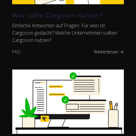
Wer sollte Cargoson nutzen?
Einfache Antworten auf Fragen: Für wen ist
Cargoson gedacht? Welche Unternehmen sollten
Cargoson nutzen?
FAQ
Weiterlesen →