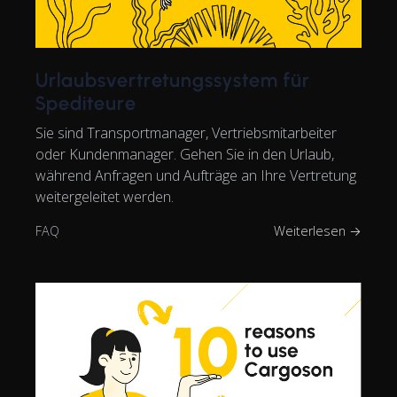
Urlaubsvertretungssystem für
Spediteure
Sie sind Transportmanager, Vertriebsmitarbeiter
oder Kundenmanager. Gehen Sie in den Urlaub,
während Anfragen und Aufträge an Ihre Vertretung
weitergeleitet werden.
FAQ
Weiterlesen →