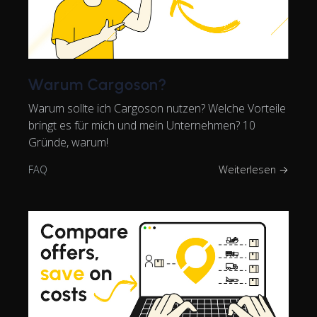
Warum Cargoson?
Warum sollte ich Cargoson nutzen? Welche Vorteile
bringt es für mich und mein Unternehmen? 10
Gründe, warum!
FAQ
Weiterlesen →