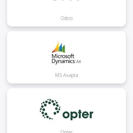
Odoo
MS Axapta
Opter