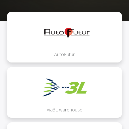
AutoFutur
Via3L warehouse