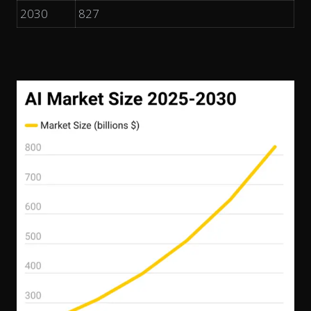
2030
827