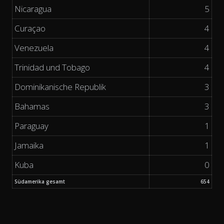
Nicaragua
5
Curaçao
4
Venezuela
4
Trinidad und Tobago
4
Dominikanische Republik
3
Bahamas
3
Paraguay
1
Jamaika
1
Kuba
0
Südamerika gesamt
654