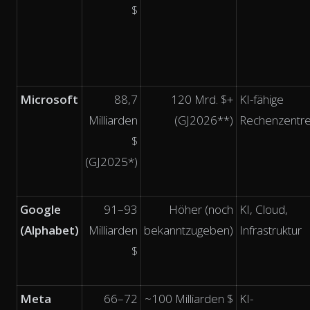
$
Microsoft
88,7
120 Mrd. $+
KI-fähige
Milliarden
(GJ2026**)
Rechenzentr
$
(GJ2025*)
Google
91–93
Höher (noch
KI, Cloud,
(Alphabet)
Milliarden
bekanntzugeben)
Infrastruktur
$
Meta
66–72
~100 Milliarden $
KI-