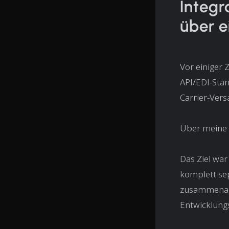
Integr
über e
Vor einiger 
API/EDI-Sta
Carrier-Vers
Über meine 
Das Ziel war
komplett se
zusammenarb
Entwicklung