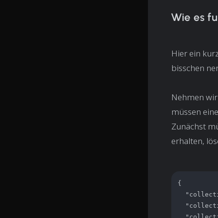
Wie es fu
Hier ein kurz
bisschen ner
Nehmen wir a
müssen einen
Zunächst mü
erhalten, lö
{

  "collect
  "collect
  "collect