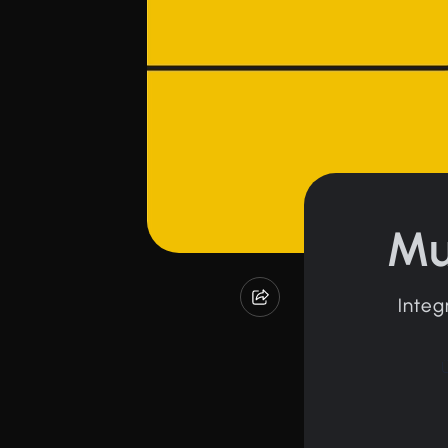
Mu
Integ
Ü