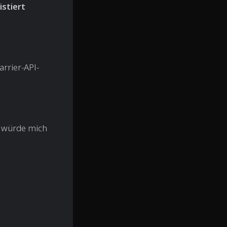
istiert
rrier-API-
h würde mich