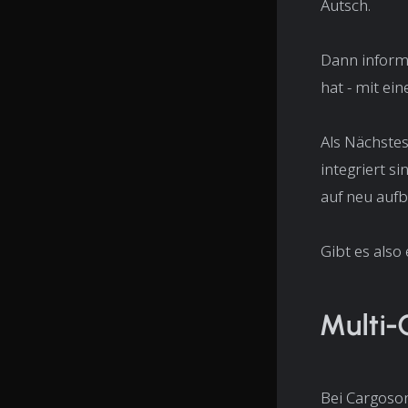
Autsch
.
Dann informi
hat - mit ei
Als Nächstes
integriert s
auf neu auf
Gibt es also
Multi-
Bei Cargoso