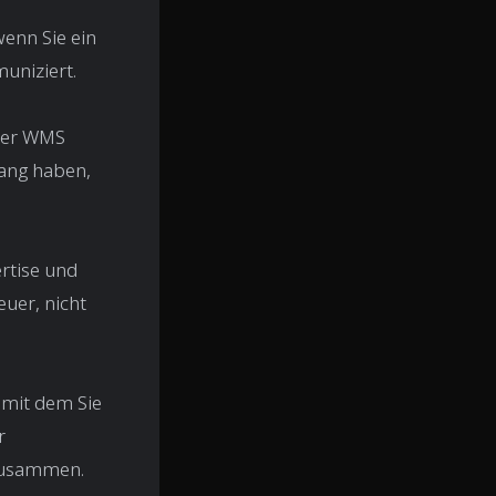
enn Sie ein
uniziert.
oder WMS
gang haben,
rtise und
euer, nicht
 mit dem Sie
r
 zusammen.