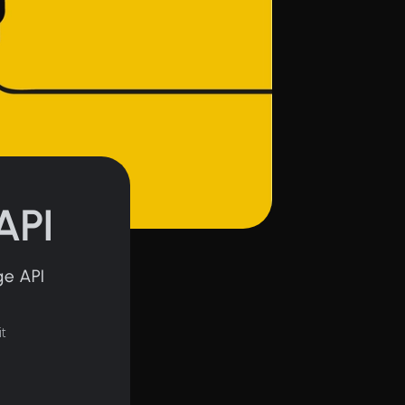
API
ge API
it