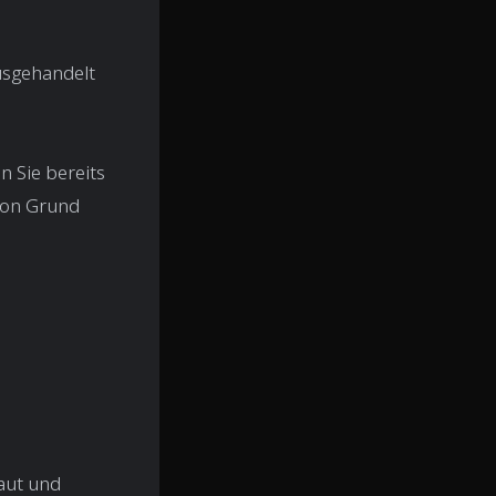
usgehandelt
n Sie bereits
 von Grund
aut und