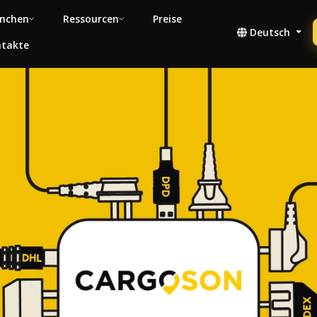
nchen
Ressourcen
Preise
Deutsch
takte