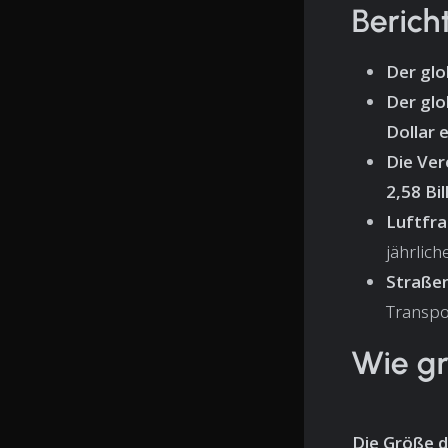
Berich
Der glo
Der glo
Dollar 
Die Ver
2,58 Bi
Luftfra
jährlich
Straßen
Transpo
Wie gr
Die Größe d