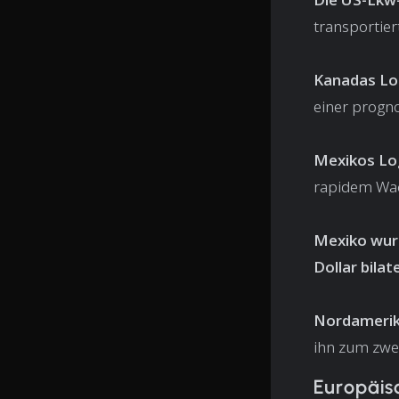
transportier
Kanadas Log
einer progn
Mexikos Log
rapidem Wac
Mexiko wur
Dollar bila
Nordamerika
ihn zum zwei
Europäis