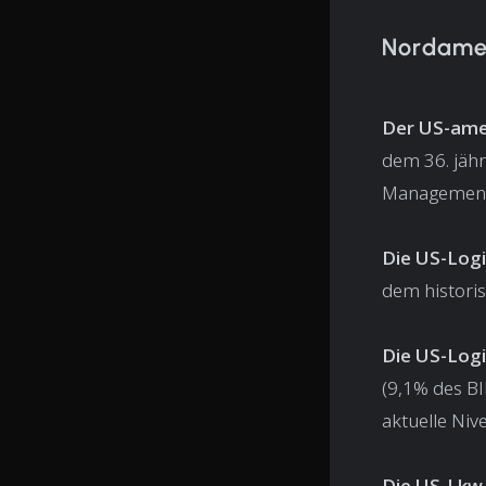
Nordamer
Der US-amer
dem 36. jähr
Management 
Die US-Log
dem historis
Die US-Logi
(9,1% des BI
aktuelle Niv
Die US-Lkw-