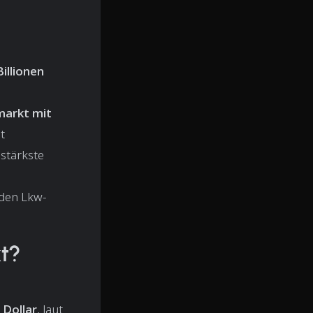
illionen
markt mit
t
e stärkste
 den Lkw-
kt?
 Dollar
, laut