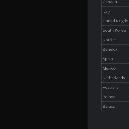
Canada
Italy
United Kingd
South Korea
Nordics
Benelux
Spain
Mexico
Netherlands
Australia
Poland
Baltics