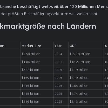
kbranche beschäftigt weltweit über 120 Millionen Men
 der größten Beschäftigungssektoren weltweit macht.
ikmarktgröße nach Ländern
ion
Market Size
Year
GDP
%
$2.58 trillion
2024
$29.18 trillion
8
$1.86 trillion
2023
$18.27 trillion
1
$532 billion
2025
$4.19 trillion
1
$159 billion
2025
$4.19 trillion
3
$415 billion
2025
$2.85 trillion
1
$415 billion
2025
$4.74 trillion
8
$316 billion
2025
$3.13 trillion
1