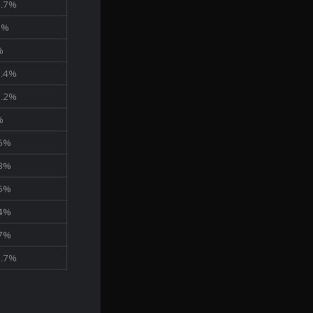
3.7%
0%
%
1.4%
0.2%
%
.5%
.3%
.5%
.4%
.7%
3.7%