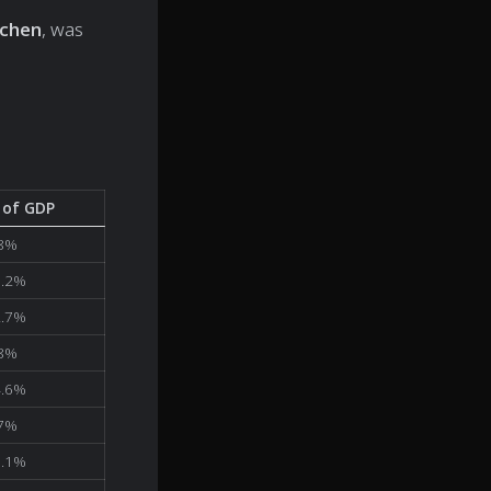
schen
, was
 of GDP
.8%
0.2%
2.7%
.8%
4.6%
.7%
0.1%