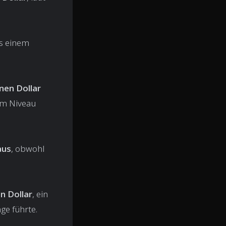
as einem
onen Dollar
em Niveau
aus
, obwohl
n Dollar
, ein
ge führte.