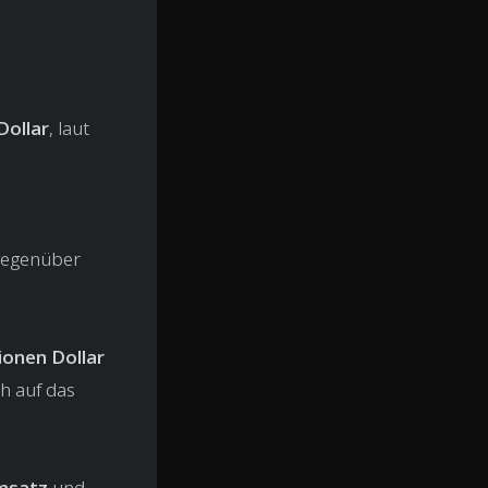
Dollar
, laut
 gegenüber
ionen Dollar
h auf das
Umsatz
und