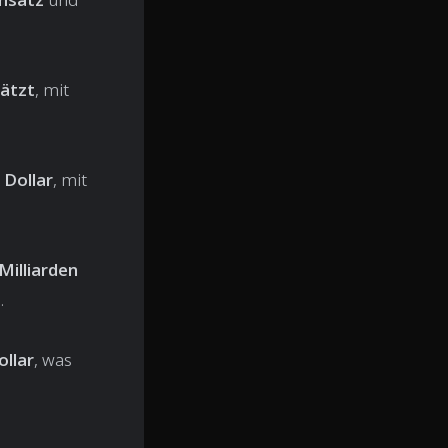
hätzt
, mit
 Dollar
, mit
illiarden
.
ollar
, was