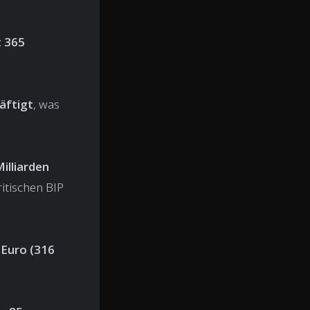
t 365
äftigt
, was
illiarden
itischen BIP
 Euro (316