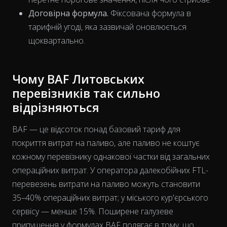
Договірна формула.
Фіксована формула в
тарифній угоді, яка зазвичай оновлюється
щоквартально.
Чому BAF Литовських
перевізників так сильно
відрізняються
BAF — це відсоток понад базовий тариф для
покриття витрат на паливо, але паливо не коштує
кожному перевізнику однакової
частки
від загальних
операційних витрат. У оператора далекобійних FTL-
перевезень витрати на паливо можуть становити
35–40% операційних витрат; у міського кур'єрського
сервісу — менше 15%. Поширене галузеве
The chart has 2 Y axes displaying % and EUR/L.
припущення у формулах BAF полягає в тому, що