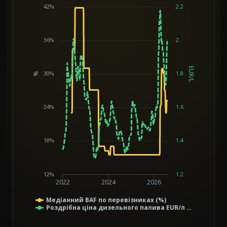
42%
2.2
36%
2
EUR/L
30%
1.8
%
Chart
24%
1.6
18%
1.4
12%
1.2
2022
2024
2026
Медіанний BAF по перевізниках (%)
Роздрібна ціна дизельного палива EUR/л …