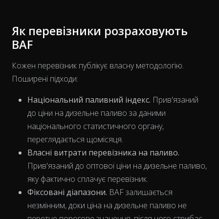
Як перевізники розраховують
BAF
Кожен перевізник публікує власну методологію.
Поширені підходи:
Національний паливний індекс.
Прив'язаний
до ціни на дизельне паливо за даними
національного статистичного органу,
переглядається щомісяця.
Власні витрати перевізника на паливо.
Прив'язаний до оптової ціни на дизельне паливо,
The chart has 1 X axis displaying Time. Data ranges from 202
яку фактично сплачує перевізник.
Фіксовані діапазони.
BAF залишається
незмінним, доки ціна на дизельне паливо не
перетне порогове значення, після чого стрибає.