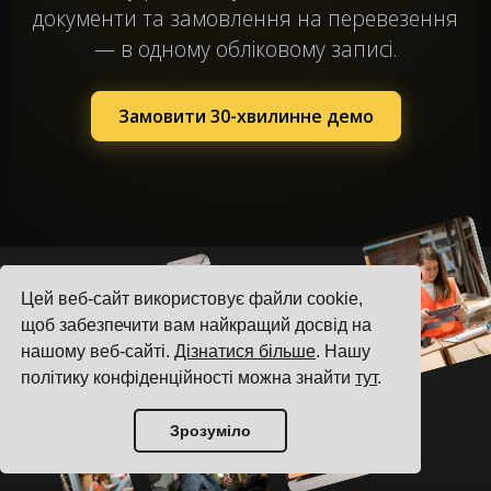
документи та замовлення на перевезення
— в одному обліковому записі.
Замовити 30-хвилинне демо
Цей веб-сайт використовує файли cookie,
щоб забезпечити вам найкращий досвід на
нашому веб-сайті.
Дізнатися більше
. Нашу
політику конфіденційності можна знайти
тут
.
Зрозуміло