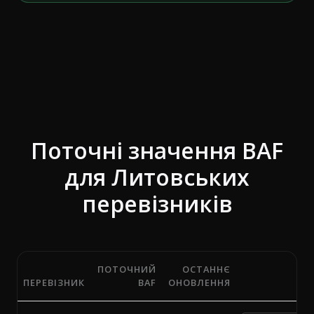
Поточні значення BAF
для Литовських
перевізників
ПОТОЧНИЙ
ОСТАННЄ
ПЕРЕВІЗНИК
BAF
ОНОВЛЕННЯ
Поточні відсотки паливної надбавки (BAF) від 23 пе