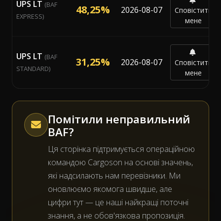
UPS LT
(BAF
48,25%
2026-08-07
Сповістити
EXPRESS)
мене
UPS LT
(BAF
31,25%
2026-08-07
Сповістити
STANDARD)
мене
Помітили неправильний
BAF?
Ця сторінка підтримується операційною
командою Cargoson на основі значень,
які надсилають нам перевізники. Ми
оновлюємо якомога швидше, але
цифри тут — це наші найкращі поточні
знання, а не обов'язкова пропозиція.