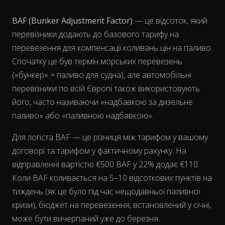
BAF (Bunker Adjustment Factor)
— це відсоток, який
перевізники додають до базового тарифу на
перевезення для компенсації коливань цін на паливо.
Спочатку це був термін морських перевезень
(«бункер» = паливо для судна), але автомобільні
перевізники по всій Європі також використовують
його, часто називаючи «надбавкою за дизельне
паливо» або «паливною надбавкою».
Для логіста BAF — це різниця між тарифом у вашому
договорі та тарифом у фактичному рахунку. На
View as data table, Chart
відправленні вартістю €500 BAF у 22% додає €110.
Коли BAF коливається на 5–10 відсоткових пунктів на
тиждень (як це було під час нещодавньої паливної
кризи), бюджет на перевезення, встановлений у січні,
може бути вичерпаний уже до березня.