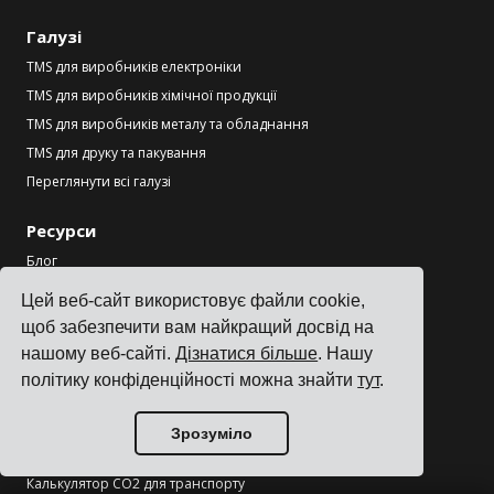
Галузі
TMS для виробників електроніки
TMS для виробників хімічної продукції
TMS для виробників металу та обладнання
TMS для друку та пакування
Переглянути всі галузі
Ресурси
Блог
Відгуки
Цей веб-сайт використовує файли cookie,
Інтеграції з перевізниками
щоб забезпечити вам найкращий досвід на
Інтеграції з ERP
нашому веб-сайті.
Дізнатися більше
. Нашу
Партнери
політику конфіденційності можна знайти
тут
.
Інформація для перевізників
Зрозуміло
Інструменти
Калькулятор CO2 для транспорту