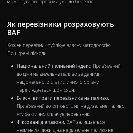
може бути вичерпаний уже до березня.
Як перевізники розраховують
BAF
Кожен перевізник публікує власну методологію.
Поширені підходи:
Національний паливний індекс.
Прив'язаний
до ціни на дизельне паливо за даними
національного статистичного органу,
The chart has 1 X axis displaying Time. Data ranges from 202
переглядається щомісяця.
Власні витрати перевізника на паливо.
Прив'язаний до оптової ціни на дизельне паливо,
яку фактично сплачує перевізник.
Фіксовані діапазони.
BAF залишається
незмінним, доки ціна на дизельне паливо не