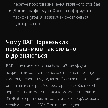
перетне порогове значення, після чого стрибає.
Договірна формула.
Фіксована формула в
тарифній угоді, яка зазвичай оновлюється
щоквартально.
Чому BAF Норвезьких
перевізників так сильно
відрізняються
BAF — це відсоток понад базовий тариф для
покриття витрат на паливо, але паливо не коштує
кожному перевізнику однакової
частки
від загальних
The chart has 2 Y axes displaying % and EUR/L.
операційних витрат. У оператора далекобійних FTL-
перевезень витрати на паливо можуть становити
35–40% операційних витрат; у міського кур'єрського
сервісу — менше 15%. Поширене галузеве