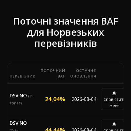
Поточні значення BAF
для Норвезьких
перевізників
ПОТОЧНИЙ
ОСТАННЄ
ПЕРЕВІЗНИК
BAF
ОНОВЛЕННЯ
Поточні відсотки паливної надбавки (BAF) від 11 пер
DSV NO
(25
24,04%
2026-08-04
Сповістити
zones)
мене
DSV NO
44,44%
2026-08-04
Сповістити
(Other