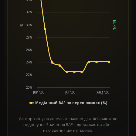
32%
EUR/L
30%
%
Chart
28%
26%
24%
22%
20%
Jun '26
Jul '26
Aug '26
Медіанний BAF по перевізниках (%)
Дані про ціну на дизельне паливо для цієї країни ще
недоступні. Значення BAF відображаються без
накладення цін на паливо.