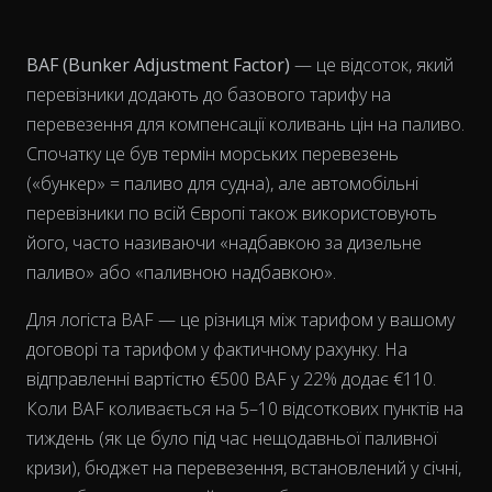
BAF (Bunker Adjustment Factor)
— це відсоток, який
перевізники додають до базового тарифу на
перевезення для компенсації коливань цін на паливо.
Спочатку це був термін морських перевезень
(«бункер» = паливо для судна), але автомобільні
перевізники по всій Європі також використовують
його, часто називаючи «надбавкою за дизельне
View as data table, Chart
паливо» або «паливною надбавкою».
Для логіста BAF — це різниця між тарифом у вашому
договорі та тарифом у фактичному рахунку. На
відправленні вартістю €500 BAF у 22% додає €110.
Коли BAF коливається на 5–10 відсоткових пунктів на
тиждень (як це було під час нещодавньої паливної
кризи), бюджет на перевезення, встановлений у січні,