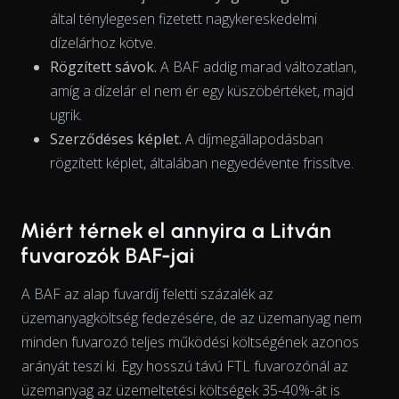
által ténylegesen fizetett nagykereskedelmi
dízelárhoz kötve.
Rögzített sávok.
A BAF addig marad változatlan,
The chart has 1 X axis displaying Time. Data ranges from 202
amíg a dízelár el nem ér egy küszöbértéket, majd
ugrik.
Szerződéses képlet.
A díjmegállapodásban
rögzített képlet, általában negyedévente frissítve.
Miért térnek el annyira a Litván
fuvarozók BAF-jai
A BAF az alap fuvardíj feletti százalék az
üzemanyagköltség fedezésére, de az üzemanyag nem
minden fuvarozó teljes működési költségének azonos
arányát
teszi ki. Egy hosszú távú FTL fuvarozónál az
üzemanyag az üzemeltetési költségek 35-40%-át is