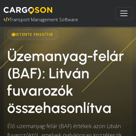
Transport Management Software
HETENTE FRISSÍTVE
Üzemanyag-felár
(BAF): Litván
fuvarozók
összehasonlítva
Élő üzemanyag-felár (BAF) értékek azon Litván
fuvarozóktól, amelyek nyilvánosan közzéteszik