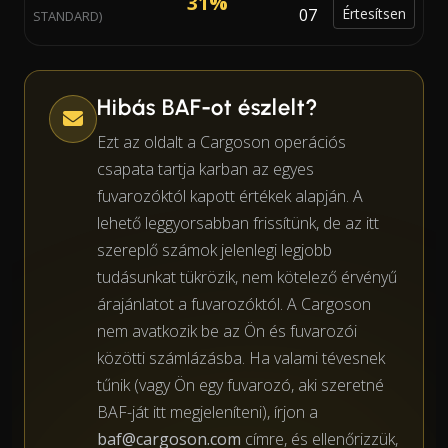
31%
07
Értesítsen
STANDARD)
Hibás BAF-ot észlelt?
Ezt az oldalt a Cargoson operációs
csapata tartja karban az egyes
fuvarozóktól kapott értékek alapján. A
lehető leggyorsabban frissítünk, de az itt
szereplő számok jelenlegi legjobb
tudásunkat tükrözik, nem kötelező érvényű
árajánlatot a fuvarozóktól. A Cargoson
nem avatkozik be az Ön és fuvarozói
közötti számlázásba. Ha valami tévesnek
tűnik (vagy Ön egy fuvarozó, aki szeretné
BAF-ját itt megjeleníteni), írjon a
baf@cargoson.com
címre, és ellenőrizzük,