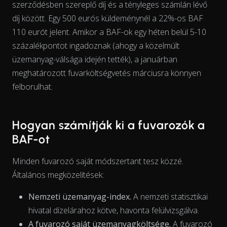
szerződésben szereplő díj és a tényleges számlán lévő
díj között. Egy 500 eurós küldeménynél a 22%-os BAF
View as data table, Chart
110 eurót jelent. Amikor a BAF-ok egy héten belül 5-10
százalékpontot ingadoznak (ahogy a közelmúlt
üzemanyag-válsága idején tették), a januárban
meghatározott fuvarköltségvetés márciusra könnyen
felborulhat.
Hogyan számítják ki a fuvarozók a
BAF-ot
Minden fuvarozó saját módszertant tesz közzé.
Általános megközelítések:
Nemzeti üzemanyag-index.
A nemzeti statisztikai
hivatal dízelárahoz kötve, havonta felülvizsgálva.
A fuvarozó saját üzemanyagköltsége.
A fuvarozó