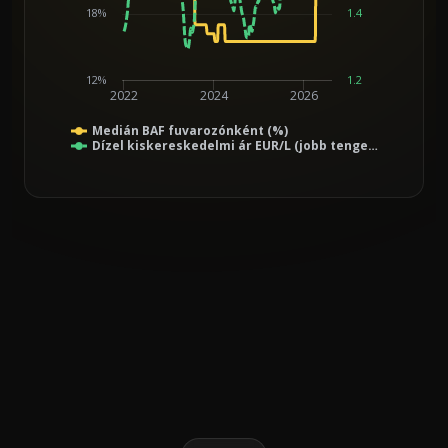
18%
1.4
12%
1.2
2022
2024
2026
Medián BAF fuvarozónként (%)
Dízel kiskereskedelmi ár EUR/L (jobb tenge…
End of interactive chart.
Line chart with 2 lines.