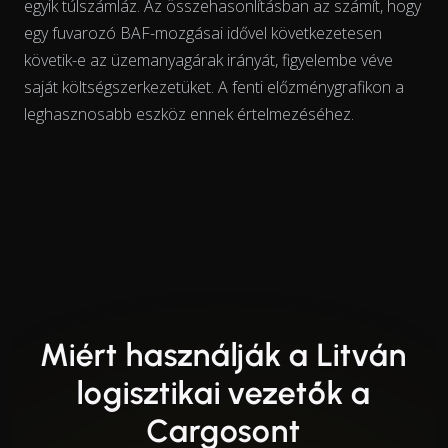
egyik túlszámláz. Az összehasonlításban az számít, hogy
egy fuvarozó BAF-mozgásai
idővel
következetesen
követik-e az üzemanyagárak irányát, figyelembe véve
saját költségszerkezetüket. A fenti előzménygrafikon a
leghasznosabb eszköz ennek értelmezéséhez.
Miért használják a Litván
logisztikai vezetők a
Cargosont