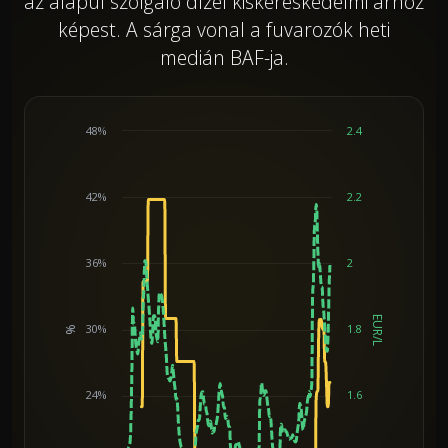
az alapul szolgáló dízel kiskereskedelmi árhoz
képest. A sárga vonal a fuvarozók heti
medián BAF-ja.
48%
2.4
42%
2.2
36%
2
EUR/L
30%
1.8
%
Chart
24%
1.6