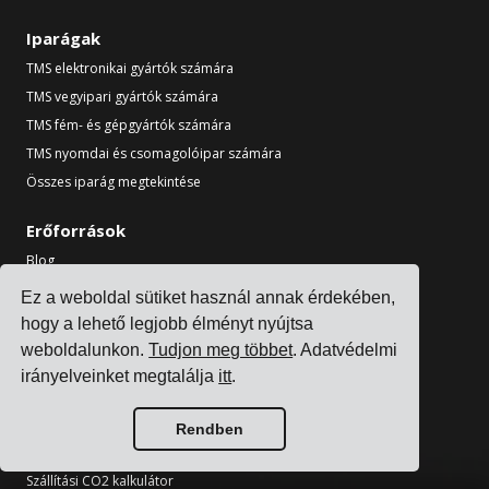
Iparágak
TMS elektronikai gyártók számára
TMS vegyipari gyártók számára
TMS fém- és gépgyártók számára
TMS nyomdai és csomagolóipar számára
Összes iparág megtekintése
Erőforrások
Blog
Referenciák
Ez a weboldal sütiket használ annak érdekében,
Fuvarozói integrációk
hogy a lehető legjobb élményt nyújtsa
ERP integrációk
weboldalunkon.
Tudjon meg többet
. Adatvédelmi
Partnerek
irányelveinket megtalálja
itt
.
Információ fuvarozóknak
Rendben
Eszközök
Szállítási CO2 kalkulátor