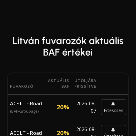
Litván fuvarozók aktuális
BAF értékei
AKTUÁLIS
UTOLJÁRA
FUVAROZÓ
BAF
FRISSÍTVE
Aktuális Bunker Adjustment Factor (BAF) százalékok 23 
ACE LT - Road
2026-08-
20%
07
Értesítsen
(BAF-Groupage)
2026-08-
20%
ACE LT - Road