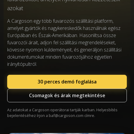
azokat
A Cargoson egy több fuvarozós szállítási platform,
amelyet gyártók és nagykereskedők használnak egész
Európában és Észak-Amerikában. Hasonlítsa össze
fuvarozói árait, adjon fel szállítási megrendeléseket,
kövesse nyomon küldeményeit, és generáljon szállítási
dokumentumokat minden fuvarozójához egyetlen
irányítópultról.
30 perces demó foglalása
Csomagok és árak megtekintése
Az adatokat a Cargoson operátorai tartják karban. Helyesbítés
bejelentéséhez írjon a
baf@cargoson.com
címre.