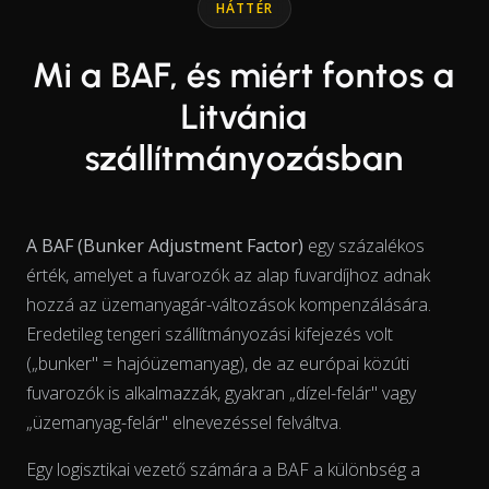
HÁTTÉR
Mi a BAF, és miért fontos a
Litvánia
szállítmányozásban
A BAF (Bunker Adjustment Factor)
egy százalékos
érték, amelyet a fuvarozók az alap fuvardíjhoz adnak
hozzá az üzemanyagár-változások kompenzálására.
Eredetileg tengeri szállítmányozási kifejezés volt
(„bunker" = hajóüzemanyag), de az európai közúti
fuvarozók is alkalmazzák, gyakran „dízel-felár" vagy
„üzemanyag-felár" elnevezéssel felváltva.
Egy logisztikai vezető számára a BAF a különbség a