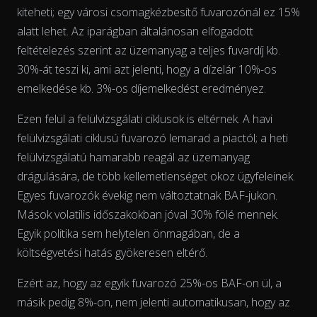
kiteheti; egy városi csomagkézbesítő fuvarozónál ez 15%
alatt lehet. Az iparágban általánosan elfogadott
feltételezés szerint az üzemanyag a teljes fuvardíj kb.
30%-át teszi ki, ami azt jelenti, hogy a dízelár 10%-os
emelkedése kb. 3%-os díjemelkedést eredményez.
The chart has 2 Y axes displaying % and EUR/L.
Ezen felül a felülvizsgálati ciklusok is eltérnek. A havi
felülvizsgálati ciklusú fuvarozó lemarad a piactól; a heti
felülvizsgálatú hamarabb reagál az üzemanyag
drágulására, de több kellemetlenséget okoz ügyfeleinek.
Egyes fuvarozók évekig nem változtatnak BAF-jukon.
Mások volatilis időszakokban jóval 30% fölé mennek.
Egyik politika sem helytelen önmagában, de a
költségvetési hatás gyökeresen eltérő.
Ezért az, hogy az egyik fuvarozó 25%-os BAF-on ül, a
másik pedig 8%-on, nem jelenti automatikusan, hogy az