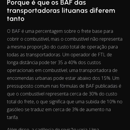
Porque é que os BAF das
transportadoras lituanas diferem
tanto
O BAF é uma percentagem sobre o frete base para
cobrir o combustível, mas o combustível não representa
a mesma
proporção
do custo total de operação para
todas as transportadoras. Um operador de FTL de
longa distância pode ter 35 a 40% dos custos
operacionais em combustível; uma transportadora de
encomendas urbanas pode estar abaixo dos 15%. Um
pressuposto comum nas fórmulas de BAF publicadas é
que o combustível representa cerca de 30% do custo
The chart has 2 Y axes displaying % and EUR/L.
total do frete, o que significa que uma subida de 10% no
gasóleo se traduz em cerca de 3% de aumento na
tarifa.
Além disso, a cadência de revisão varia. Uma