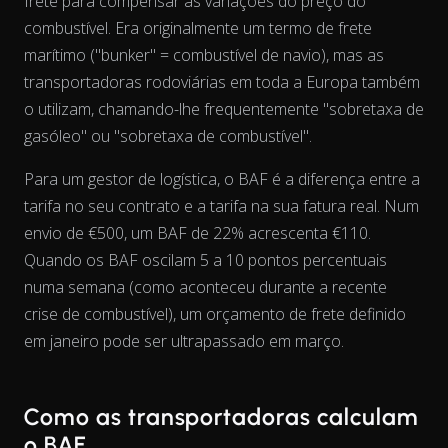
frete para compensar as variações do preço do
combustível. Era originalmente um termo de frete
marítimo ("bunker" = combustível de navio), mas as
transportadoras rodoviárias em toda a Europa também
o utilizam, chamando-lhe frequentemente "sobretaxa de
gasóleo" ou "sobretaxa de combustível".
Para um gestor de logística, o BAF é a diferença entre a
tarifa no seu contrato e a tarifa na sua fatura real. Num
View as data table, Chart
envio de €500, um BAF de 22% acrescenta €110.
Quando os BAF oscilam 5 a 10 pontos percentuais
numa semana (como aconteceu durante a recente
crise de combustível), um orçamento de frete definido
em janeiro pode ser ultrapassado em março.
Como as transportadoras calculam
o BAF