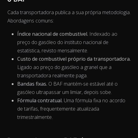
Cada transportadora publica a sua própria metodologia.
Abordagens comuns:
Índice nacional de combustível.
Indexado ao
preço do gasóleo do instituto nacional de
estatística, revisto mensalmente.
Custo de combustível próprio da transportadora.
Ligado ao preço do gasóleo a granel que a
transportadora realmente paga.
The chart has 1 X axis displaying Time. Data ranges from 202
Bandas fixas.
O BAF mantém-se estável até o
gasóleo ultrapassar um limiar, depois sobe.
Fórmula contratual.
Uma fórmula fixa no acordo
de tarifas, frequentemente atualizada
trimestralmente.