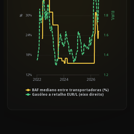
EUR/L
30%
1.8
%
Chart
24%
1.6
18%
1.4
12%
1.2
2022
2024
2026
BAF mediano entre transportadoras (%)
Gasóleo a retalho EUR/L (eixo direito)