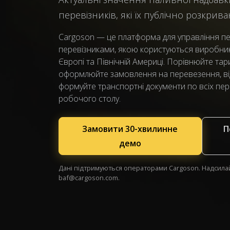
перевізників, які їх публічно розкрив
Cargoson — це платформа для управління п
перевізниками, якою користуються виробники
Європі та Північній Америці. Порівнюйте тари
оформлюйте замовлення на перевезення, ві
формуйте транспортні документи по всіх пер
робочого столу.
Замовити 30-хвилинне
П
демо
Дані підтримуються операторами Cargoson. Надсила
baf@cargoson.com
.