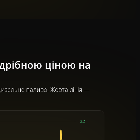
здрібною ціною на
 дизельне паливо. Жовта лінія —
2.2