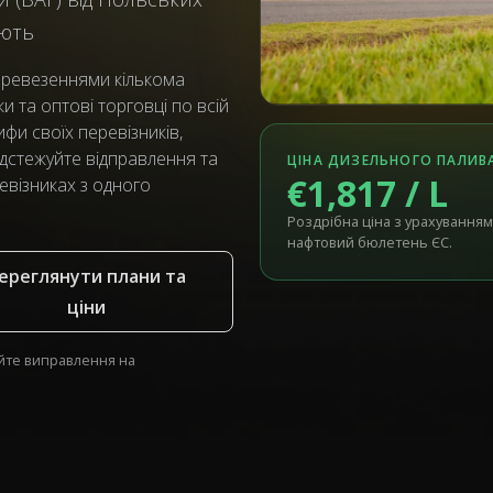
ають
еревезеннями кількома
 та оптові торговці по всій
фи своїх перевізників,
дстежуйте відправлення та
ЦІНА ДИЗЕЛЬНОГО ПАЛИВ
€1,817 / L
евізниках з одного
Роздрібна ціна з урахуванням
нафтовий бюлетень ЄС.
ереглянути плани та
ціни
йте виправлення на