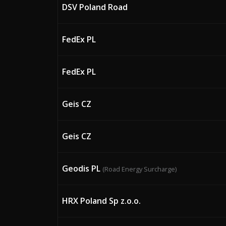
DSV Poland Road
FedEx PL
FedEx PL
Geis CZ
Geis CZ
Geodis PL
(Road Energy Surcharge)
HRX Poland Sp z.o.o.