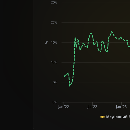
25%
20%
15%
%
Chart
10%
5%
0%
Jan '22
Jul '22
Jan '23
Медіанний B