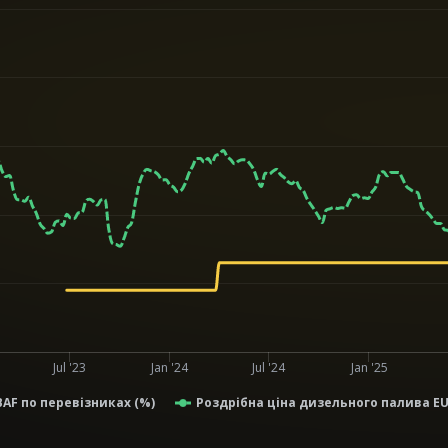
Jul '23
Jan '24
Jul '24
Jan '25
AF по перевізниках (%)
Роздрібна ціна дизельного палива EUR