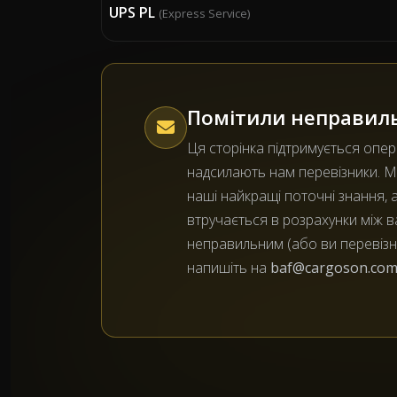
UPS PL
(Express Service)
Помітили неправил
Ця сторінка підтримується опе
надсилають нам перевізники. 
наші найкращі поточні знання, 
втручається в розрахунки між 
неправильним (або ви перевізни
напишіть на
baf@cargoson.co