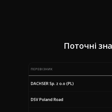
Поточні зн
ПЕРЕВІЗНИК
Поточні відсотки паливної надбавки (BAF
DACHSER Sp. z o.o (PL)
DSV Poland Road