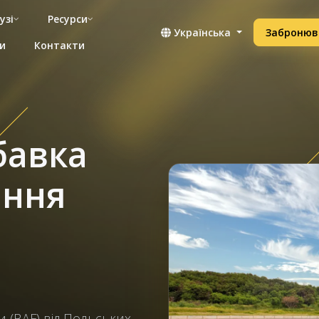
узі
Ресурси
Українська
Забронюв
и
Контакти
бавка
яння
 (BAF) від Польських