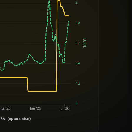
2
1.8
EUR/L
1.6
1.4
1.2
1
Jul '25
Jan '26
Jul '26
/л (права вісь)