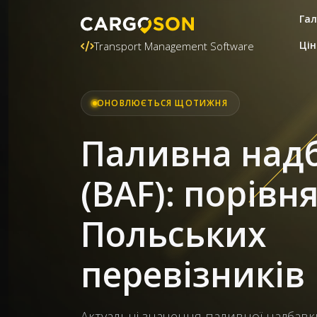
Гал
Цін
Transport Management Software
ОНОВЛЮЄТЬСЯ ЩОТИЖНЯ
Паливна над
(BAF): порівн
Польських
перевізників
Актуальні значення паливної надбавки