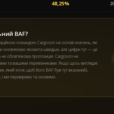
48,25%
2
ьний BAF?
раційною командою Cargoson на основі значень, які
Ми оновлюємо якомога швидше, але цифри тут — це
а не обов'язкова пропозиція. Cargoson не
вами та вашими перевізниками. Якщо щось виглядає
к, який хоче, щоб його BAF був тут вказаний),
m
, і ми перевіримо та оновимо.