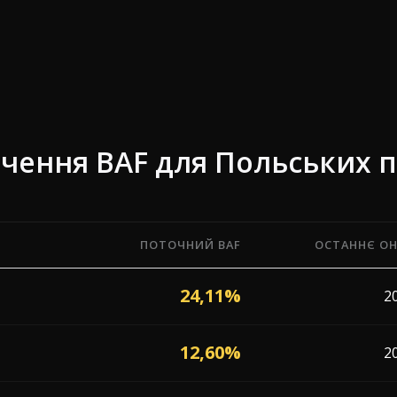
ачення BAF для Польських п
ПОТОЧНИЙ BAF
ОСТАННЄ О
) від 17 перевізників, що працюють у Польща, із датою 
24,11%
2
12,60%
2