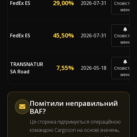
29,00%
FedEx ES
2026-07-31
Сповістит
мене
45,50%
FedEx ES
2026-07-31
Сповістит
мене
TRANSNATUR
7,55%
2026-05-18
Сповістит
SA Road
мене
Помітили неправильний
BAF?
Ця сторінка підтримується операційною
командою Cargoson на основі значень,