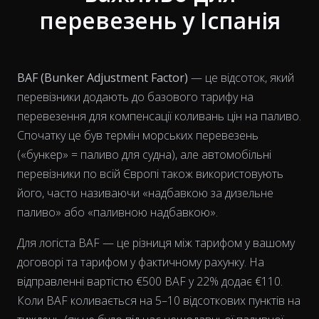
перевезень у Іспанія
BAF (Bunker Adjustment Factor)
— це відсоток, який
перевізники додають до базового тарифу на
перевезення для компенсації коливань цін на паливо.
Спочатку це був термін морських перевезень
(«бункер» = паливо для судна), але автомобільні
перевізники по всій Європі також використовують
його, часто називаючи «надбавкою за дизельне
паливо» або «паливною надбавкою».
Для логіста BAF — це різниця між тарифом у вашому
договорі та тарифом у фактичному рахунку. На
View as data table, Chart
відправленні вартістю €500 BAF у 22% додає €110.
Коли BAF коливається на 5–10 відсоткових пунктів на