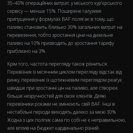
35–40% операційних витрат; у міського кур'єрського
сервісу — менше 15%. Поширене галузеве
The chart has 2 Y axes displaying % and EUR/L.
припущення у формулах BAF полягає в тому, що
паливо становить близько 30% загальних витрат на
перевезення, тобто зростання ціни на дизельне
паливо на 10% призводить до зростання тарифу
приблизно на 3%.
Крім того, частота перегляду також різниться.
Перевізник із місячним циклом перегляду відстає від
ринку; перевізник із щотижневим переглядом реагує
швидше при зростанні цін на паливо, але створює
більше незручностей для своїх клієнтів. Деякі
перевізники роками не змінюють свій BAF. Інші в
нестабільні періоди виходять далеко за межі 30%.
Жодна з цих політик сама по собі не є неправильною,
але вплив на бюджет кардинально різний.