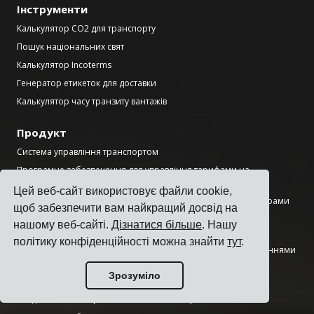
Інструменти
Калькулятор CO2 для транспорту
Пошук національних свят
Калькулятор Incoterms
Генератор етикеток для доставки
Калькулятор часу транзиту вантажів
Продукт
Система управління транспортом
Програмне забезпечення для управління тарифами на
вантажоперевезення
Цей веб-сайт використовує файли cookie,
Програмне забезпечення для управління додатковими зборами
щоб забезпечити вам найкращий досвід на
за вантажоперевезення
нашому веб-сайті.
Дізнатися більше
. Нашу
Програмне забезпечення для інтеграції перевізників
політику конфіденційності можна знайти
тут
.
Програмне забезпечення для управління вантажоперевезеннями
Програмне забезпечення для відправлення кількома
Зрозуміло
перевізниками
API для вантажоперевезень з кількома перевізниками