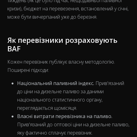
тиждень (як це було під час нещодавньої паливної
кризи), бюджет на перевезення, встановлений у січні,
може бути вичерпаний уже до березня.
Як перевізники розраховують
BAF
Кожен перевізник публікує власну методологію.
Поширені підходи:
Національний паливний індекс.
Прив'язаний
до ціни на дизельне паливо за даними
національного статистичного органу,
переглядається щомісяця.
Власні витрати перевізника на паливо.
Прив'язаний до оптової ціни на дизельне паливо,
The chart has 1 X axis displaying Time. Data ranges from 202
яку фактично сплачує перевізник.