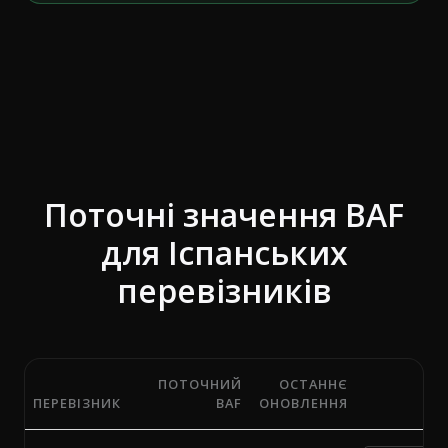
Поточні значення BAF
для Іспанських
перевізників
ПОТОЧНИЙ
ОСТАННЄ
ПЕРЕВІЗНИК
BAF
ОНОВЛЕННЯ
Поточні відсотки паливної надбавки (BAF) від 7 пере