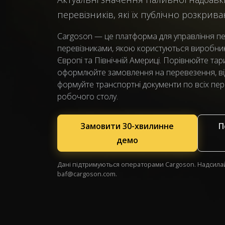
перевізників, які їх публічно розкрив
Cargoson — це платформа для управління п
перевізниками, якою користуються виробники
Європі та Північній Америці. Порівнюйте тари
оформлюйте замовлення на перевезення, ві
формуйте транспортні документи по всіх пер
робочого столу.
Замовити 30-хвилинне
П
демо
Дані підтримуються операторами Cargoson. Надсила
baf@cargoson.com
.