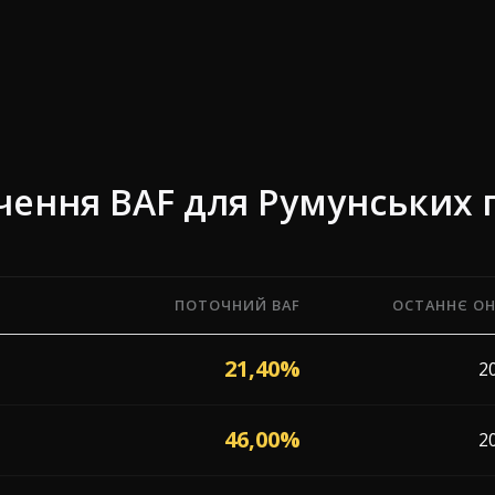
чення BAF для Румунських 
ПОТОЧНИЙ BAF
ОСТАННЄ О
 від 5 перевізників, що працюють у Румунія, із датою о
21,40%
2
46,00%
2