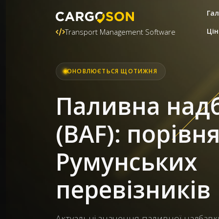
Гал
Цін
Transport Management Software
ОНОВЛЮЄТЬСЯ ЩОТИЖНЯ
Паливна над
(BAF): порівн
Румунських
перевізників
Актуальні значення паливної надбавки