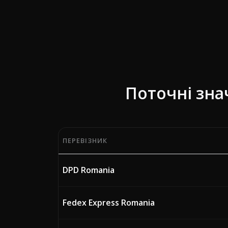
Поточні зна
ПЕРЕВІЗНИК
Поточні відсотки паливної надбавки (BAF)
DPD Romania
Fedex Express Romania