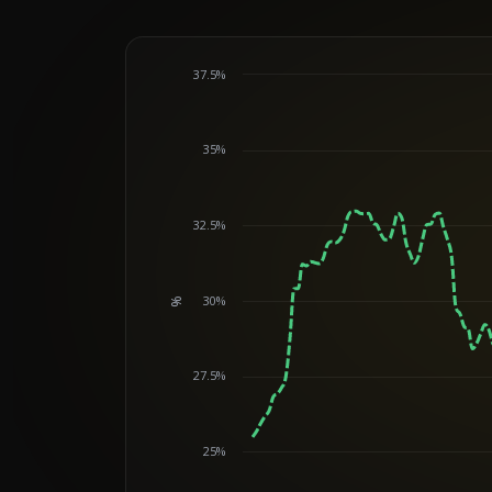
37.5%
35%
32.5%
30%
%
Chart
27.5%
25%