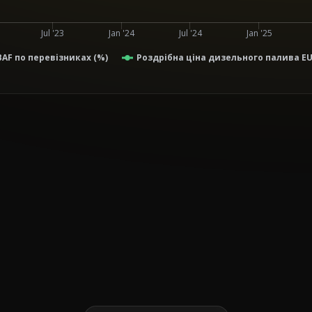
Jul '23
Jan '24
Jul '24
Jan '25
AF по перевізниках (%)
Роздрібна ціна дизельного палива EUR