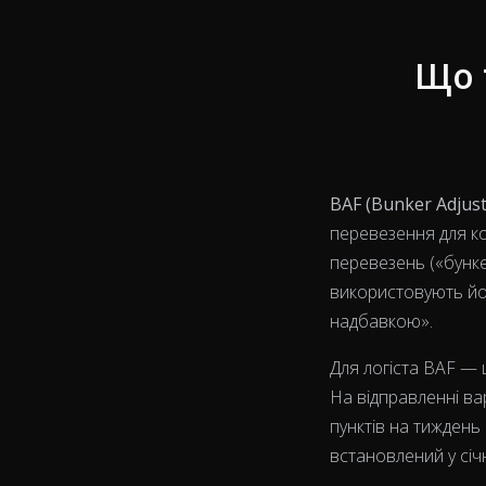
Що 
BAF (Bunker Adjust
перевезення для ко
перевезень («бунке
використовують йо
надбавкою».
Для логіста BAF — 
На відправленні ва
пунктів на тиждень
встановлений у січ
View as data table, Chart