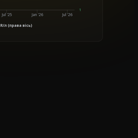
1
Jul '25
Jan '26
Jul '26
/л (права вісь)