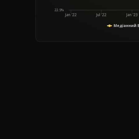
22.5%
Jan '22
Jul '22
Jan '23
Медіанний B
End of interactive chart.
Line chart with 2 lines.