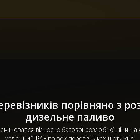
еревізників порівняно з ро
дизельне паливо
 змінювався відносно базової роздрібної ціни на
медіанний BAF по всіх перевізниках щотижня.