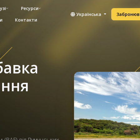
узі
Ресурси
Українська
Забронюв
и
Контакти
бавка
яння
 (BAF) від Румунських