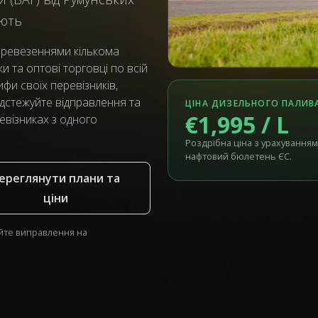
ають
еревезеннями кількома
 та оптові торговці по всій
фи своїх перевізників,
дстежуйте відправлення та
ЦІНА ДИЗЕЛЬНОГО ПАЛИВА
€1,995 / L
евізниках з одного
Роздрібна ціна з урахуванням
нафтовий бюлетень ЄС.
ереглянути плани та
ціни
йте виправлення на