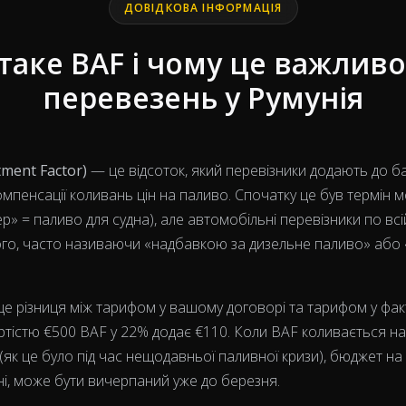
ДОВІДКОВА ІНФОРМАЦІЯ
таке BAF і чому це важливо
перевезень у Румунія
ment Factor)
— це відсоток, який перевізники додають до б
мпенсації коливань цін на паливо. Спочатку це був термін 
р» = паливо для судна), але автомобільні перевізники по вс
го, часто називаючи «надбавкою за дизельне паливо» або
це різниця між тарифом у вашому договорі та тарифом у фак
ртістю €500 BAF у 22% додає €110. Коли BAF коливається на
 (як це було під час нещодавньої паливної кризи), бюджет н
ні, може бути вичерпаний уже до березня.