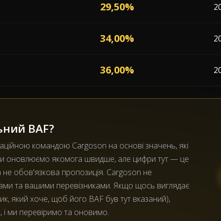
29,50%
2
34,00%
2
36,00%
2
ьний BAF?
раційною командою Cargoson на основі значень, які
Ми оновлюємо якомога швидше, але цифри тут — це
а не обов'язкова пропозиція. Cargoson не
вами та вашими перевізниками. Якщо щось виглядає
к, який хоче, щоб його BAF був тут вказаний),
m
, і ми перевіримо та оновимо.