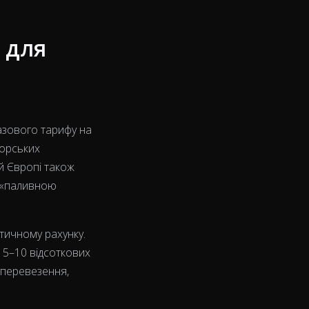
 для
азового тарифу на
морських
ій Європі також
 «паливною
тичному рахунку.
 5–10 відсоткових
а перевезення,