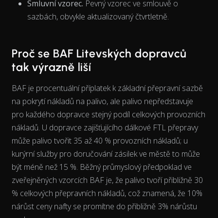
Smluvní vzorec.
Pevný vzorec ve smlouvě o
sazbách, obvykle aktualizovaný čtvrtletně.
The chart has 1 X axis displaying Time. Data ranges from 202
Proč se BAF Litevských dopravců
tak výrazně liší
BAF je procentuální příplatek k základní přepravní sazbě
na pokrytí nákladů na palivo, ale palivo nepředstavuje
pro každého dopravce stejný
podíl
celkových provozních
nákladů. U dopravce zajišťujícího dálkové FTL přepravy
může palivo tvořit 35 až 40 % provozních nákladů; u
kurýrní služby pro doručování zásilek ve městě to může
být méně než 15 %. Běžný průmyslový předpoklad ve
zveřejněných vzorcích BAF je, že palivo tvoří přibližně 30
% celkových přepravních nákladů, což znamená, že 10%
nárůst ceny nafty se promítne do přibližně 3% nárůstu