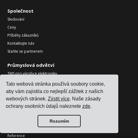
Společnost
Sledování
Ceny
Příběhy zákazníků
Kontaktujte nás
Staňte se partnerem
Průmyslová odvětví
TMS pro výrobce elektroniky
TMS pro chemické výrobce
Tato webová stránka používá soubory cookie,
TMS pro výrobce kovů a strojů
aby vám zajistila co nejlepší zážitek z našich
TMS pro tisk a balení
webových stránek.
Zjistit více
. Naše zásady
Zobrazit všechna průmyslová odvětví
ochrany osobních údajů naleznete
zde
.
Zdroje
Rozumím
Blog
Reference