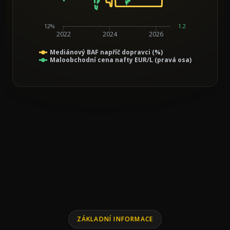
12%
1.2
2022
2024
2026
Mediánový BAF napříč dopravci (%)
Maloobchodní cena nafty EUR/L (pravá osa)
End of interactive chart.
Line chart with 2 lines.
ZÁKLADNÍ INFORMACE