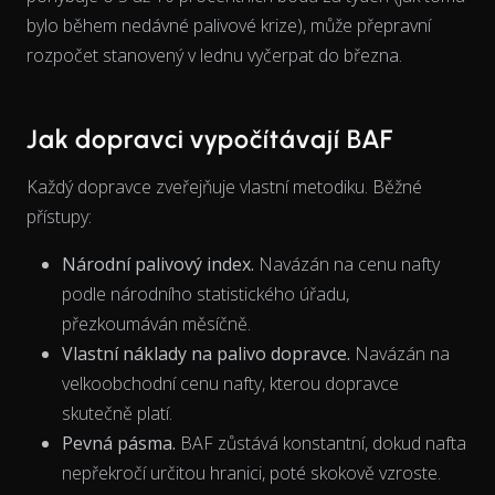
View as data table, Chart
bylo během nedávné palivové krize), může přepravní
rozpočet stanovený v lednu vyčerpat do března.
Jak dopravci vypočítávají BAF
Každý dopravce zveřejňuje vlastní metodiku. Běžné
přístupy:
Národní palivový index.
Navázán na cenu nafty
podle národního statistického úřadu,
přezkoumáván měsíčně.
Vlastní náklady na palivo dopravce.
Navázán na
velkoobchodní cenu nafty, kterou dopravce
skutečně platí.
Pevná pásma.
BAF zůstává konstantní, dokud nafta
nepřekročí určitou hranici, poté skokově vzroste.