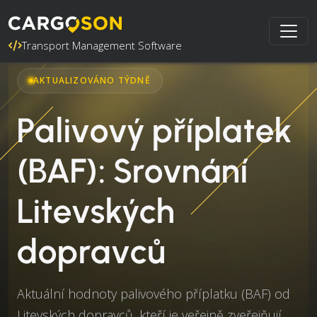
Transport Management Software
AKTUALIZOVÁNO TÝDNĚ
Palivový příplatek
(BAF): Srovnání
Litevských
dopravců
Aktuální hodnoty palivového příplatku (BAF) od
Litevských dopravců, kteří je veřejně zveřejňují