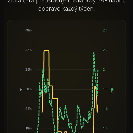
Žlutá čára představuje mediánový BAF napříč
dopravci každý týden.
48%
2.4
42%
2.2
36%
2
EUR/L
30%
1.8
%
Chart
24%
1.6
18%
1.4