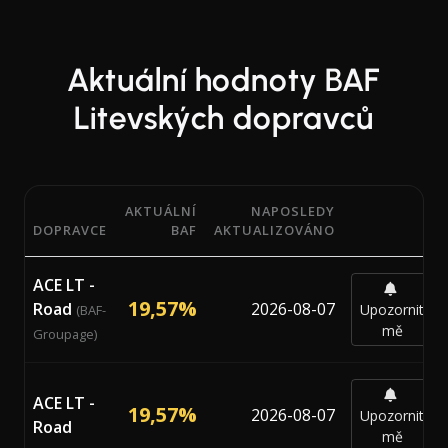
Aktuální hodnoty BAF
Litevských dopravců
AKTUÁLNÍ
NAPOSLEDY
DOPRAVCE
BAF
AKTUALIZOVÁNO
Aktuální procentuální hodnoty BAF (Bunker Adjustment F
ACE LT -
19,57%
Road
2026-08-07
Upozornit
(BAF-
mě
Groupage)
ACE LT -
19,57%
2026-08-07
Upozornit
Road
mě