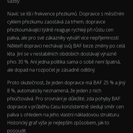
sazby.
Navíc se liší i frekvence přezkumů. Dopravce s měsíčním
cyklem přezkumu zaostává za trhem; dopravce
přezkoumávající týdně reaguje rychleji při růstu cen
The chart has 2 Y axes displaying % and EUR/L.
paliva, ale pro své zákazníky vytváří více nepříjemností.
Někteří dopravci nechávají svůj BAF beze změny po celá
léta. Jiní se v nestabilních obdobích dostávají výrazně
přes 30 %. Ani jedna politika sama o sobě není špatná,
ale dopad na rozpočet je zásadně odlišný.
Proto skutečnost, že jeden dopravce má BAF 25 % a jiný
8 %, automaticky neznamená, že jeden z nich
přeúčtovává. Pro srovnání je důležité, zda pohyby BAF
dopravce
v průběhu času
konzistentně sledují směr cen
paliva s ohledem na jeho vlastní nákladovou strukturu.
Historický graf výše je nejlepším způsobem, jak to
posoudit.