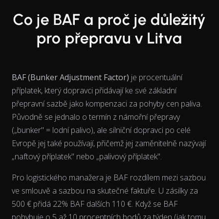
Co je BAF a proč je důležitý
pro přepravu v Litva
BAF (Bunker Adjustment Factor)
je procentuální
příplatek, který dopravci přidávají ke své základní
přepravní sazbě jako kompenzaci za pohyby cen paliva.
Původně se jednalo o termín z námořní přepravy
(„bunker" = lodní palivo), ale silniční dopravci po celé
Evropě jej také používají, přičemž jej zaměnitelně nazývají
„naftový příplatek" nebo „palivový příplatek".
Pro logistického manažera je BAF rozdílem mezi sazbou
ve smlouvě a sazbou na skutečné faktuře. U zásilky za
500 € přidá 22% BAF dalších 110 €. Když se BAF
pohybuje o 5 až 10 procentních bodů za týden (jak tomu