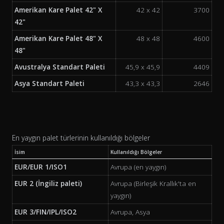
Amerikan Kare Palet 42" X
42 x 42
3700
42"
Amerikan Kare Palet 48" X
48 x 48
4600
48"
Avustralya Standart Paleti
45,9 x 45,9
4409
Asya Standart Paleti
43,3 x 43,3
2646
En yaygın palet türlerinin kullanıldığı bölgeler
İsim
Kullanıldığı Bölgeler
EUR/EUR 1/ISO1
Avrupa (en yaygın)
EUR 2 (İngiliz paleti)
Avrupa (Birleşik Krallık'ta en
yaygın)
EUR 3/FIN/IPL/ISO2
Avrupa, Asya