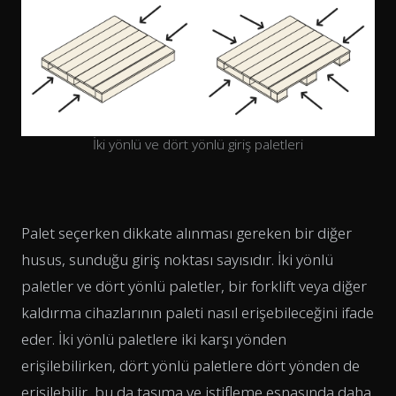
İki yönlü ve dört yönlü giriş paletleri
Palet seçerken dikkate alınması gereken bir diğer
husus, sunduğu giriş noktası sayısıdır. İki yönlü
paletler ve dört yönlü paletler, bir forklift veya diğer
kaldırma cihazlarının paleti nasıl erişebileceğini ifade
eder. İki yönlü paletlere iki karşı yönden
erişilebilirken, dört yönlü paletlere dört yönden de
erişilebilir, bu da taşıma ve istifleme esnasında daha