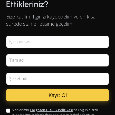
Ettikleriniz?
Bize katılın. İlginizi kaydedelim ve en kısa
sürede sizinle iletişime geçelim.
İş e-postası
Tam ad
Şirket adı
Verilerimin
Cargoson Gizlilik Politikası
'na uygun olarak
işlenmesini ve blog haberlerini almayı kabul ediyorum.