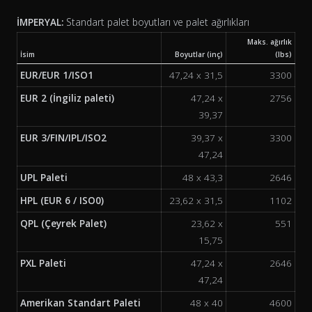
İMPERYAL:
Standart palet boyutları ve palet ağırlıkları
Maks. ağırlık
İsim
Boyutlar (inç)
(lbs)
EUR/EUR 1/ISO1
47,24 x 31,5
3300
EUR 2 (İngiliz paleti)
47,24 x
2756
39,37
EUR 3/FIN/IPL/ISO2
39,37 x
3300
47,24
UPL Paleti
48 x 43,3
2646
HPL (EUR 6 / ISO0)
23,62 x 31,5
1102
QPL (Çeyrek Palet)
23,62 x
551
15,75
PXL Paleti
47,24 x
2646
47,24
Amerikan Standart Paleti
48 x 40
4600