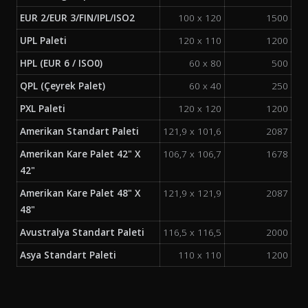
EUR 2/EUR 3/FIN/IPL/ISO2
100 x 120
1500
UPL Paleti
120 x 110
1200
HPL (EUR 6 / ISO0)
60 x 80
500
QPL (Çeyrek Palet)
60 x 40
250
PXL Paleti
120 x 120
1200
Amerikan Standart Paleti
121,9 x 101,6
2087
Amerikan Kare Palet 42" X
106,7 x 106,7
1678
42"
Amerikan Kare Palet 48" X
121,9 x 121,9
2087
48"
Avustralya Standart Paleti
116,5 x 116,5
2000
Asya Standart Paleti
110 x 110
1200