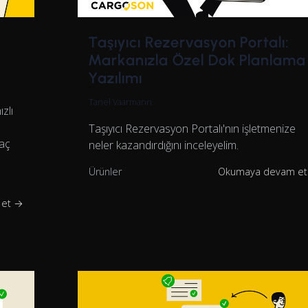
Taşıyıcı Rezervasyon Portalı:
Markanızla Özel Dok Planlama
Yazılımı
Tanel Vaarmann
zlı
Taşıyıcı Rezervasyon Portalı'nın işletmenize
raç
neler kazandırdığını inceleyelim.
Ürünler
Okumaya devam e
 et →