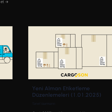
 et →
Yeni Alman Etiketleme
Düzenlemeleri (1.01.2025)
Tanel Vaarmann