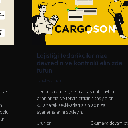
Lojistiği tedarikçilerinize
devredin ve kontrolü elinizde
tutun
Tanel Vaarmann
Tedarikçilerinize, sizin anlaşmalı navlun
n ve
oranlarınızı ve tercih ettiğiniz taşıyıcıları
kullanarak sevkiyatları sizin adınıza
im
ayarlamalarını söyleyin.
modlu
rün.
Ürünler
Okumaya devam e