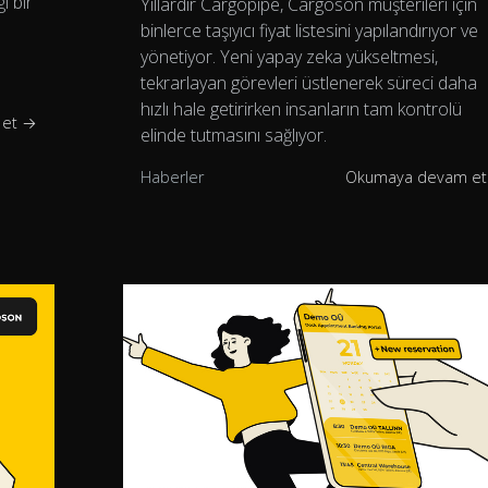
i bir
Yıllardır Cargopipe, Cargoson müşterileri için
binlerce taşıyıcı fiyat listesini yapılandırıyor ve
yönetiyor. Yeni yapay zeka yükseltmesi,
tekrarlayan görevleri üstlenerek süreci daha
hızlı hale getirirken insanların tam kontrolü
 et →
elinde tutmasını sağlıyor.
Haberler
Okumaya devam e