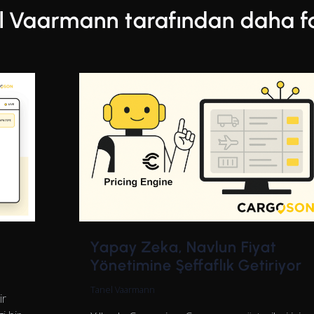
l Vaarmann tarafından daha fa
Yapay Zeka, Navlun Fiyat
Yönetimine Şeffaflık Getiriyor
Tanel Vaarmann
ir