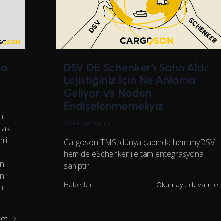
ha
DSV DB Schenker'ı Satın Aldı:
s
Lojistiğiniz İçin Ne Anlama
Geliyor ve Neden
Endişelenmemeliyiz
n
Tanel Vaarmann
rak
eri
Cargoson TMS, dünya çapında hem myDSV
hem de eSchenker ile tam entegrasyona
ın
sahiptir.
ni
Haberler
Okumaya devam e
n
 et →