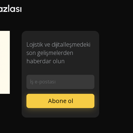
zlası
Lojistik ve dijitalleşmedeki
son gelişmelerden
haberdar olun
İş e-postası