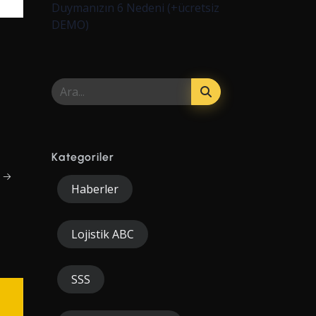
Duymanızın 6 Nedeni (+ücretsiz
DEMO)
Kategoriler
t →
Haberler
Lojistik ABC
SSS