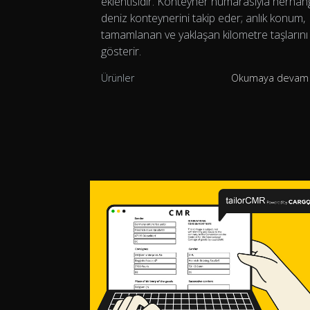
eklentisidir. Konteyner numarasıyla herhang
deniz konteynerini takip eder; anlık konum,
tamamlanan ve yaklaşan kilometre taşlarını
gösterir.
Ürünler
Okumaya devam