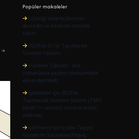
Popüler makaleler
Lojistiği tedarikçilerinize
devredin ve kontrolü elinizde
tutun
2024'ün En İyi Taşımacılık
t →
Yönetim Yazılımı
Yükleme Takvimi - dok
zamanlama yazılımı (dokunmatik
ekran destekli!)
İşletmeler için 2026'te
Taşımacılık Yönetim Sistemi (TMS)
Nedir? (+ ücretsiz kontrol listesi
indirme)
İşletmeniz İçin Çoklu Taşıyıcı
Gönderim Yazılımına İhtiyaç