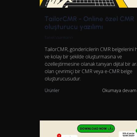
TailorCMR - Online özel CMR
oluşturucu yazılımı
Tanel Vaarmann
TailorCMR, göndericilerin CMR belgelerini hı
ve kolay bir şekilde oluşturmasına ve
özelleştirmesine olanak tanıyan dijital bir a
olan çevrimiçi bir CMR veya e-CMR belge
oluşturucusudur.
Ürünler
Okumaya devam