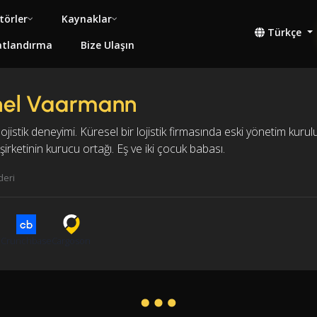
törler
Kaynaklar
Türkçe
atlandırma
Bize Ulaşın
nel Vaarmann
lojistik deneyimi. Küresel bir lojistik firmasında eski yönetim kurulu ü
 şirketinin kurucu ortağı. Eş ve iki çocuk babası.
deri
n
Crunchbase
Cargoson