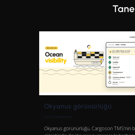
Tane
Okyanus görünürlüğü
Tanel Vaarmann
Okyanus görünürlüğü, Cargoson TMS'nin b