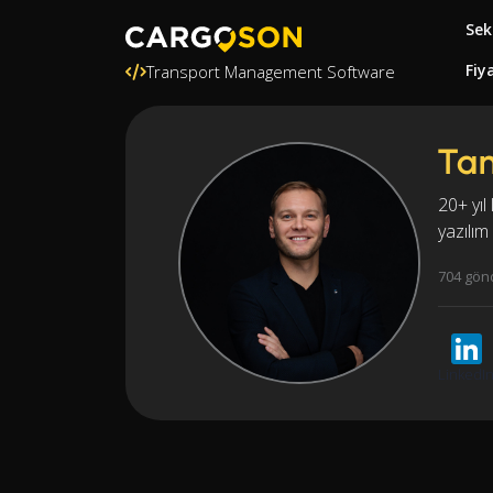
Sek
Fiy
Transport Management Software
Ta
20+ yıl 
yazılım
704 gön
LinkedI