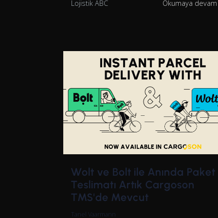
Lojistik ABC
Okumaya devam
Wolt ve Bolt ile Anında Paket
Teslimatı Artık Cargoson
TMS'de Mevcut
Tanel Vaarmann