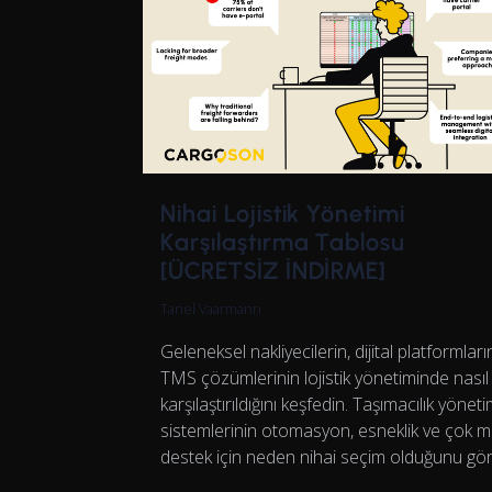
Nihai Lojistik Yönetimi
Karşılaştırma Tablosu
[ÜCRETSİZ İNDİRME]
Tanel Vaarmann
Geleneksel nakliyecilerin, dijital platformları
TMS çözümlerinin lojistik yönetiminde nasıl
karşılaştırıldığını keşfedin. Taşımacılık yönet
sistemlerinin otomasyon, esneklik ve çok 
destek için neden nihai seçim olduğunu gö