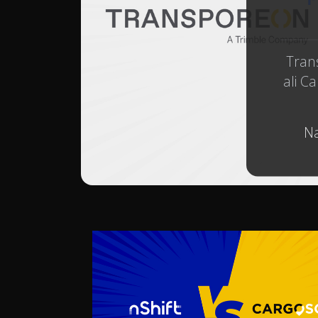
Tran
ali C
Na