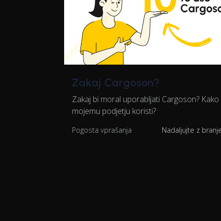
Zakaj Cargoson?
Zakaj bi moral uporabljati Cargoson? Kako 
mojemu podjetju koristi?
Pogosta vprašanja
Nadaljujte z bran