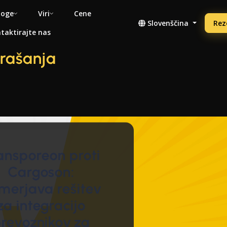
noge
Viri
Cene
Slovenščina
Rez
taktirajte nas
rašanja
ansporeon proti
Cargoson:
imerjava rešitev
za integracijo
revoznikov za