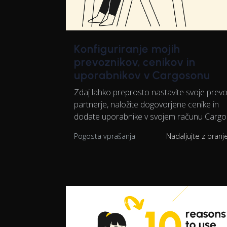
Konfiguriranje mojih
prevoznikov, cenikov in
uporabnikov v Cargosonu
Zdaj lahko preprosto nastavite svoje prev
partnerje, naložite dogovorjene cenike in
dodate uporabnike v svojem računu Cargo
Pogosta vprašanja
Nadaljujte z bran