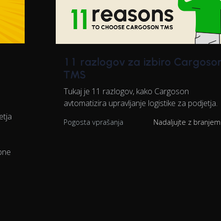
11 razlogov za izbiro Cargoso
TMS
Tukaj je 11 razlogov, kako Cargoson
avtomatizira upravljanje logistike za podjetja.
etja
Pogosta vprašanja
Nadaljujte z branje
obne