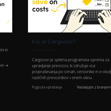
Kaj je Cargoson?
mi in
Tanel Vaarmann
Cargoson je spletna programska oprema za
jem →
upravljanje prevozov, ki združuje vsa
povpraševanja po cenah, cenovnike in e-okol
različnih prevoznikov v enem oknu.
Pogosta vprašanja
Nadaljujte z branje