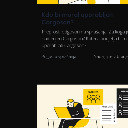
Kdo bi moral uporabljati
Cargoson?
Preprosti odgovori na vprašanja: Za koga j
namenjen Cargoson? Katera podjetja bi m
uporabljati Cargoson?
Pogosta vprašanja
Nadaljujte z bran