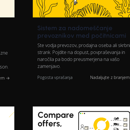
Sistem za nadomeščanje
prevoznikov med počitnicami
Ste vodja prevozov, prodajna oseba ali skrbn
strank. Pojdite na dopust, povpraševanja in
ozne
naročila pa bodo preusmerjena na vašo
zamenjavo.
son.
Pogosta vprašanja
Nadaljujte z branje
jem →