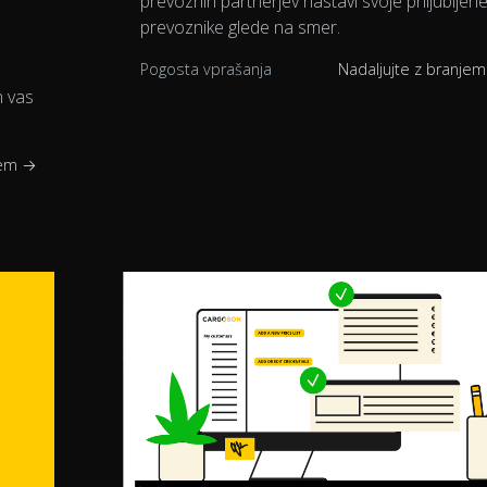
prevoznih partnerjev nastavi svoje priljubljen
prevoznike glede na smer.
Pogosta vprašanja
Nadaljujte z branje
n vas
jem →