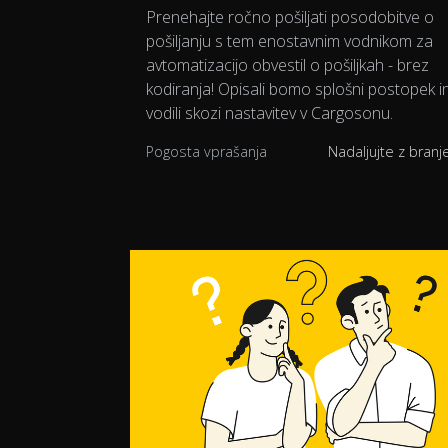
Prenehajte ročno pošiljati posodobitve o
pošiljanju s tem enostavnim vodnikom za
avtomatizacijo obvestil o pošiljkah - brez
kodiranja! Opisali bomo splošni postopek i
vodili skozi nastavitev v Cargosonu.
Pogosta vprašanja
Nadaljujte z bran