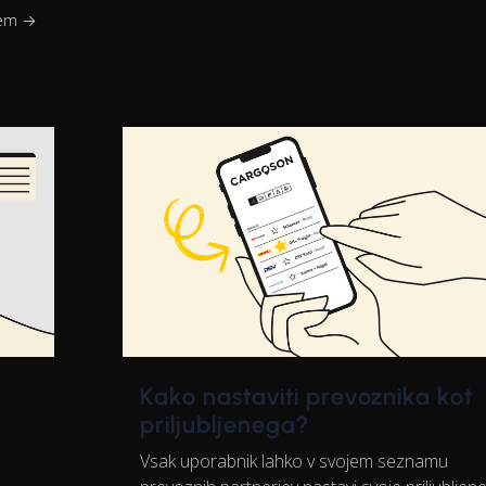
jem →
Kako nastaviti prevoznika kot
priljubljenega?
Vsak uporabnik lahko v svojem seznamu