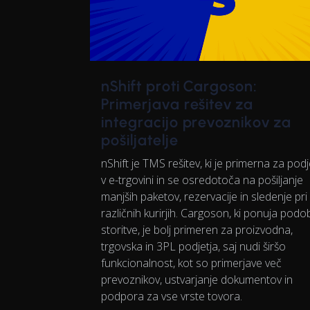
nShift proti Cargoson:
Primerjava rešitev za
integracijo prevoznikov za
pošiljatelje
nShift je TMS rešitev, ki je primerna za podj
v e-trgovini in se osredotoča na pošiljanje
manjših paketov, rezervacije in sledenje pri
različnih kurirjih. Cargoson, ki ponuja pod
storitve, je bolj primeren za proizvodna,
trgovska in 3PL podjetja, saj nudi širšo
funkcionalnost, kot so primerjave več
prevoznikov, ustvarjanje dokumentov in
podpora za vse vrste tovora.