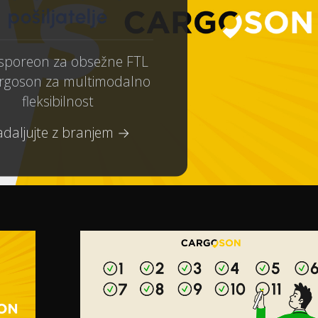
pošiljatelje
sporeon za obsežne FTL
argoson za multimodalno
fleksibilnost
daljujte z branjem →