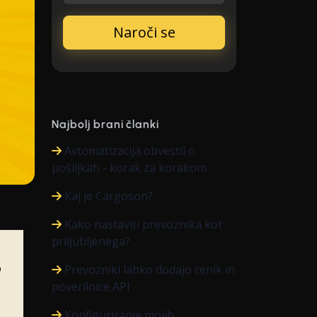
Najbolj brani članki
Avtomatizacija obvestil o
pošiljkah - korak za korakom
Kaj je Cargoson?
Kako nastaviti prevoznika kot
priljubljenega?
Prevozniki lahko dodajo cenik in
poverilnice API
Konfiguriranje mojih