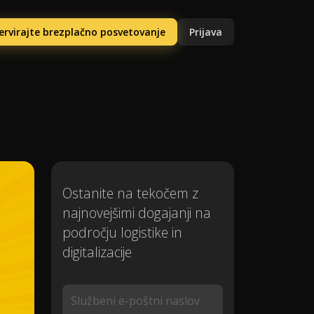
ervirajte brezplačno posvetovanje
Prijava
Ostanite na tekočem z
najnovejšimi dogajanji na
področju logistike in
digitalizacije
Službeni e-poštni naslov