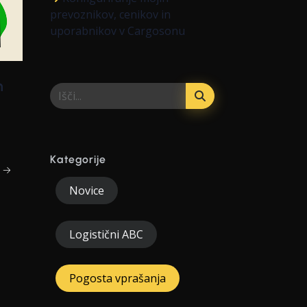
prevoznikov, cenikov in
uporabnikov v Cargosonu
n
Kategorije
m →
Novice
Logistični ABC
Pogosta vprašanja