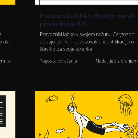
Prevozniki lahko dodajo cenik 
poverilnice API
e
Prevozniki lahko v svojem računu Cargoson
orala
dodajo cenik in povezovalno identifikacijsko
številko za svoje stranke
jem →
Pogosta vprašanja
Nadaljujte z branje