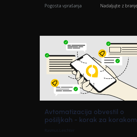
Pogosta vprašanja
Nadaljujte z bran
Avtomatizacija obvestil o
pošiljkah - korak za korakom
Rasmus Leichter