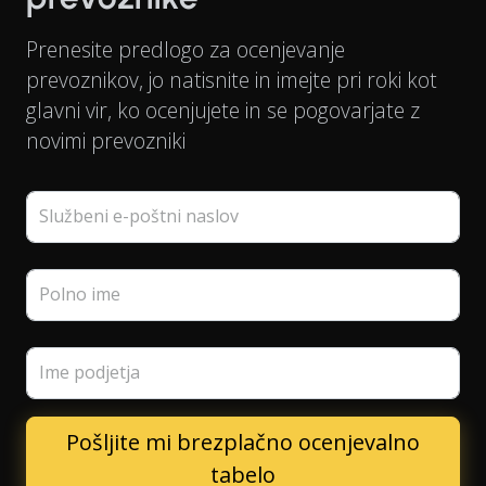
Prenesite predlogo za ocenjevanje
prevoznikov, jo natisnite in imejte pri roki kot
glavni vir, ko ocenjujete in se pogovarjate z
novimi prevozniki
Službeni e-poštni naslov
Polno ime
Ime podjetja