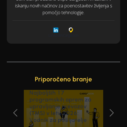
iskanju novih načinov za poenostavitev življenja s
pomočjo tehnologije.
LinkedIn
Cargoson
Priporočeno branje
Najboljših 17
programskih oprem za
upravljanje prevozov
(TMS) v letu 2026:
Previous Slide
Next Sl
Vodnik za pošiljatelje