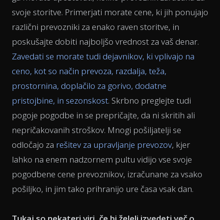
svoje storitve. Primerjati morate cene, ki jih ponujajo
različni prevozniki za enako raven storitve, in
poskušajte dobiti najboljšo vrednost za vaš denar.
Zavedati se morate tudi dejavnikov, ki vplivajo na
ceno, kot so način prevoza, razdalja, teža,
prostornina, doplačilo za gorivo
, dodatne
pristojbine
, in sezonskost
. Skrbno preglejte tudi
pogoje pogodbe in se prepričajte, da ni skritih ali
nepričakovanih stroškov. Mnogi pošiljatelji se
odločajo za
rešitev za upravljanje prevozov
, kjer
lahko na enem nadzornem pultu vidijo vse svoje
pogodbene cene prevoznikov, izračunane za vsako
pošiljko, in jim tako prihranijo ure časa vsak dan.
Tukaj so nekateri viri, če bi želeli izvedeti več o