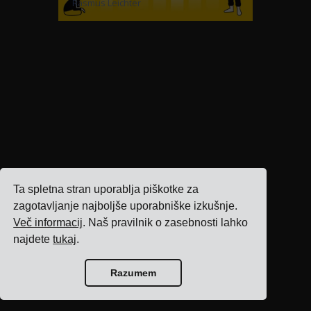
Rasmus Leichter
Ta spletna stran uporablja piškotke za
zagotavljanje najboljše uporabniške izkušnje.
Več informacij
. Naš pravilnik o zasebnosti lahko
najdete
tukaj
.
Razumem