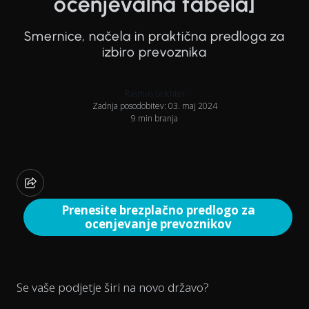
ocenjevalna tabela]
Smernice, načela in praktična predloga za
izbiro prevoznika
Rasmus Leichter
Zadnja posodobitev: 03. maj 2024
9 min branja
Prenesite brezplačno predlogo za
ocenjevanje prevoznikov
Se vaše podjetje širi na novo državo?