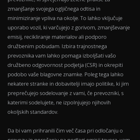
zmanjšanje svojega ogljičnega odtisa in
minimiziranje vpliva na okolje. To lahko vključuje
uporabo vozil, ki varčujejo z gorivom, zmanjševanje
emisij, recikliranje materialov ali podporo
družbenim pobudam. Izbira trajnostnega
prevoznika vam lahko pomaga izboljšati vašo
družbeno odgovornost podjetja (CSR) in okrepiti
podobo vaše blagovne znamke. Poleg tega lahko
nekatere stranke in dobavitelji imajo politike, ki jim
preprečujejo sodelovanje z vami, če prevozniki, s
katerimi sodelujete, ne izpolnjujejo njihovih
okoljskih standardov.
Da bi vam prihranili čim več časa pri odločanju o
prevozu in poročanju na podlagi emisij tovora, vam