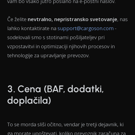
vam bo vsako jutro poslano na e-poštni naslov.
Če želite
nevtralno, nepristransko svetovanje
, nas
lahko kontaktirate na
support@cargoson.com
-
sodelovali smo s stotinami pošiljateljev pri
vzpostavitvi in optimizaciji njihovih procesov in
tehnologije za upravljanje prevozov.
3. Cena (BAF, dodatki,
doplačila)
To se morda sliši očitno, vendar je tretji dejavnik, ki
ga morate upoštevati, koliko prevoznik zaračuna za