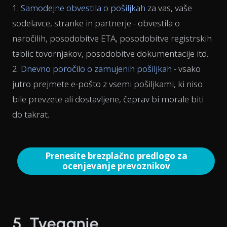
1.
Samodejne obvestila o pošiljkah
za vas, vaše
sodelavce, stranke in partnerje - obvestila o
naročilih, posodobitve ETA, posodobitve registrskih
tablic tovornjakov, posodobitve dokumentacije itd.
2.
Dnevno poročilo o zamujenih pošiljkah
- vsako
jutro prejmete e-pošto z vsemi pošiljkami, ki niso
bile prevzete ali dostavljene, čeprav bi morale biti
do takrat.
Prenesite brezplačno predlogo za
ocenjevanje prevoznikov
5. Tveganje