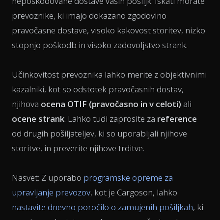
nepoškodovane dostave vaših pošiljk. Iskati morate
prevoznike, ki imajo dokazano zgodovino
pravočasne dostave, visoko kakovost storitev, nizko
stopnjo poškodb in visoko zadovoljstvo strank.
Učinkovitost prevoznika lahko merite z objektivnimi
kazalniki, kot so odstotek pravočasnih dostav,
njihova
ocena OTIF (pravočasno in v celoti)
ali
ocene strank
. Lahko tudi zaprosite za
reference
od drugih pošiljateljev, ki so uporabljali njihove
storitve, in preverite njihove trditve.
Nasvet: Z uporabo
programske opreme za
upravljanje prevozov
, kot je Cargoson, lahko
nastavite dnevno poročilo o zamujenih pošiljkah
, ki