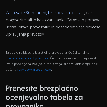
Zahtevajte 30-minutni, brezobvezni posvet
, da se
pogovorite, ali in kako vam lahko Cargoson pomaga
izbrati prave prevoznike in posodobiti vaše procese
upravljanja prevozov!
Ta objava na blogu je bila strojno prevedena. Če želite, lahko
preberete izvirno objavo tukaj
. Če opazite kakršne koli napake ali
imate predloge za izboljšave, me, avtorja, prosim kontaktirajte po e-
pošti na
rasmus@cargoson.com
.
Prenesite brezplačno
ocenjevalno tabelo za
prevoznike