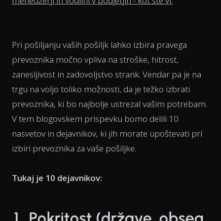
menedžerji in vodilni v podjetjih - kot ste vi.
Pri pošiljanju vaših pošiljk lahko izbira pravega
prevoznika močno vpliva na stroške, hitrost,
zanesljivost in zadovoljstvo strank. Vendar pa je na
trgu na voljo toliko možnosti, da je težko izbrati
prevoznika, ki bo najbolje ustrezal vašim potrebam.
V tem blogovskem prispevku bomo delili 10
nasvetov in dejavnikov, ki jih morate upoštevati pri
izbiri prevoznika za vaše pošiljke.
Tukaj je 10 dejavnikov:
1. Pokritost (države, obseg,