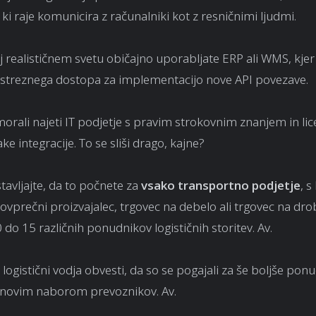
ki raje komunicira z računalniki kot z resničnimi ljudmi.
j realističnem svetu običajno uporabljate ERP ali WMS, kje
ustreznega dostopa za implementacijo nove API povezave.
morali najeti IT podjetje s pravim strokovnim znanjem in li
ke integracije. To se sliši drago, kajne?
stavljajte, da to počnete za
vsako transportno podjetje
, s
Povprečni proizvajalec, trgovec na debelo ali trgovec na dr
 do 15 različnih ponudnikov logističnih storitev.
Av
.
logistični vodja obvesti, da so se pogajali za še boljše ponu
novim naborom prevoznikov.
Av
.