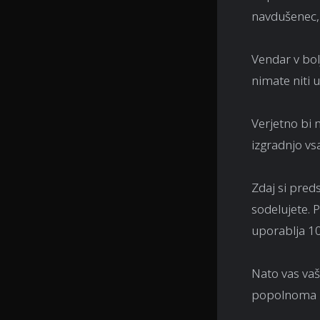
navdušenec, 
Vendar v bol
nimate niti 
Verjetno bi 
izgradnjo vsa
Zdaj si pred
sodelujete. 
uporablja 10
Nato vas vaš 
popolnoma 