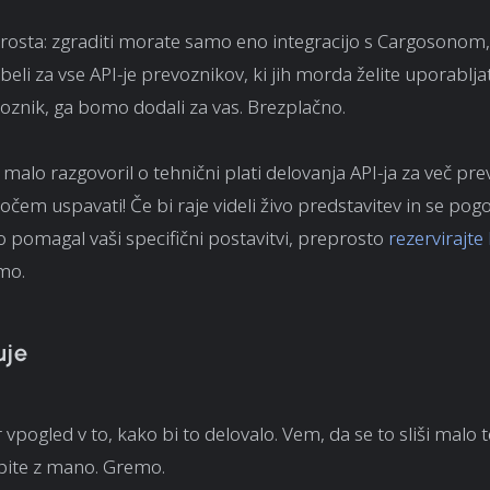
prosta: zgraditi morate samo eno integracijo s Cargosonom
li za vse API-je prevoznikov, ki jih morda želite uporablja
znik, ga bomo dodali za vas. Brezplačno.
malo razgovoril o tehnični plati delovanja API-ja za več pre
očem uspavati! Če bi raje videli živo predstavitev in se pogo
o pomagal vaši specifični postavitvi, preprosto
rezervirajte 
mo.
uje
r vpogled v to, kako bi to delovalo. Vem, da se to sliši malo 
ite z mano. Gremo.