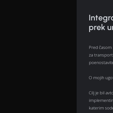
Integra
prek u
Pred časom s
za transportn
poenostavite
O mojih ugo
Cilj je bil a
implementir
katerim sodel