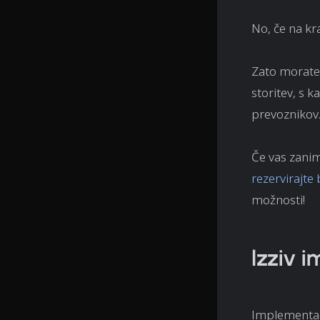
No, če na k
Zato morate 
storitev, s k
prevoznikov
Če vas zanim
rezervirajte
možnosti!
Izziv 
Implementaci