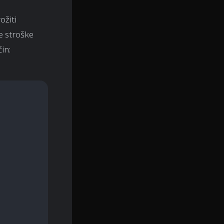
ožiti
e stroške
in: