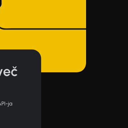
več
PI-ja