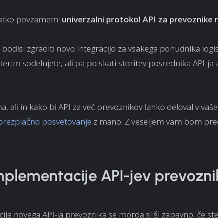
ratko povzamem:
univerzalni protokol API za prevoznike
n
bodisi zgraditi novo integracijo za vsakega ponudnika logis
aterim sodelujete, ali pa poiskati storitev posrednika API-ja 
.
a, ali in kako bi API za več prevoznikov lahko deloval v va
 brezplačno posvetovanje
z mano. Z veseljem vam bom pred
implementacije API-jev prevozn
ja novega API-ja prevoznika se morda sliši zabavno, če ste