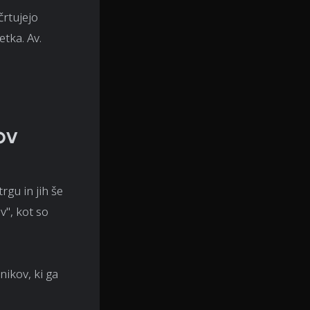
črtujejo
četka.
Av
.
ov
rgu in jih še
v", kot so
nikov, ki ga