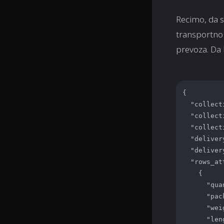
Recimo, da s
transportno 
prevoza. Da b
{

  "collect
  "collect
  "collect
  "deliver
  "deliver
  "rows_at
    {

      "qua
      "pac
      "wei
      "len