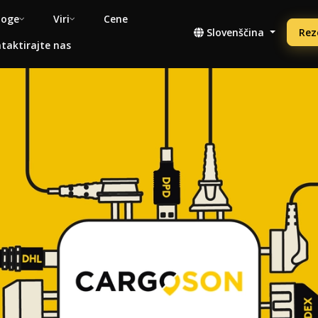
noge
Viri
Cene
Slovenščina
Rez
taktirajte nas