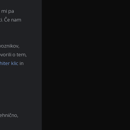
, mi pa
ti. Če nam
voznikov,
vorili o tem,
hiter klic
in
tehnično,