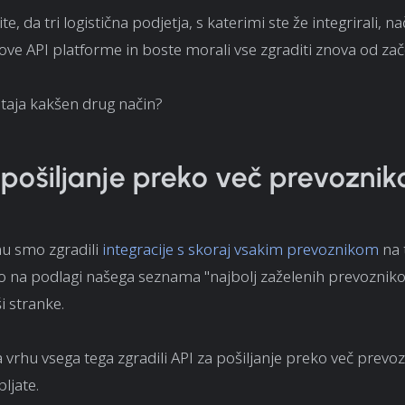
e, da tri logistična podjetja, s katerimi ste že integrirali, na
ve API platforme in boste morali vse zgraditi znova od za
bstaja kakšen drug način?
 pošiljanje preko več prevoznik
nu smo zgradili
integracije s skoraj vsakim prevoznikom
na t
o na podlagi našega seznama "najbolj zaželenih prevozniko
i stranke.
vrhu vsega tega zgradili API za pošiljanje preko več prevoz
ljate.