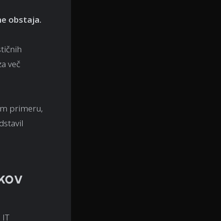
e obstaja.
tičnih
za več
šem primeru,
stavil
ikov
 IT