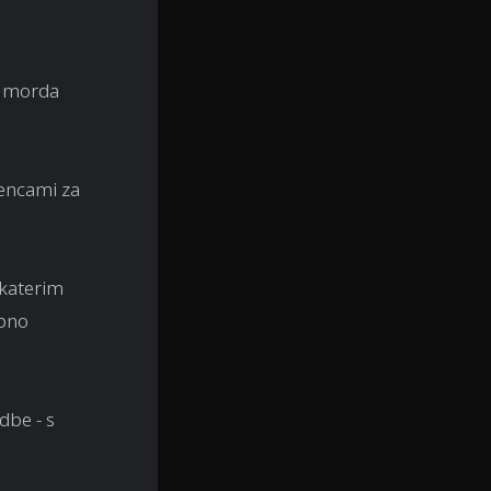
r morda
cencami za
 katerim
obno
dbe - s