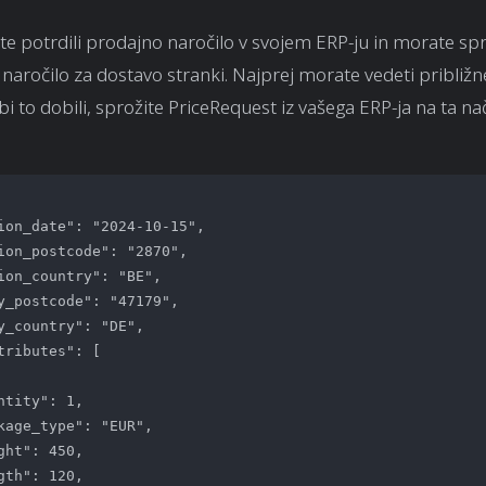
te potrdili prodajno naročilo v svojem ERP-ju in morate spr
naročilo za dostavo stranki. Najprej morate vedeti približn
i to dobili, sprožite
PriceRequest
iz vašega ERP-ja na ta nač
ion_date": "2024-10-15",

ion_postcode": "2870",

ion_country": "BE",

y_postcode": "47179",

y_country": "DE",

tributes": [

ntity": 1,

kage_type": "EUR",

ght": 450,

gth": 120,
