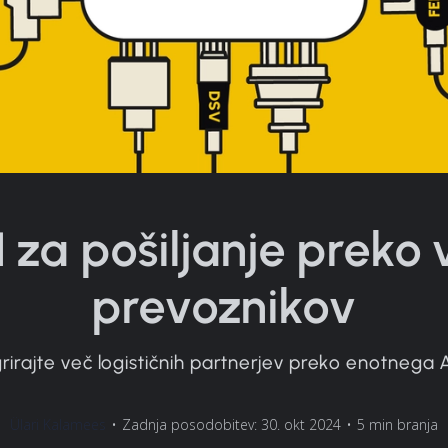
I za pošiljanje preko 
prevoznikov
grirajte več logističnih partnerjev preko enotnega A
Ülari Kalamees
•
Zadnja posodobitev: 30. okt 2024
•
5 min branja