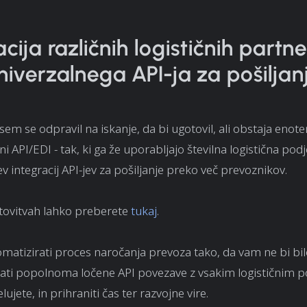
cija različnih logističnih partn
niverzalnega API-ja za pošiljan
em se odpravil na iskanje, da bi ugotovil, ali obstaja enot
i API/EDI - tak, ki ga že uporabljajo številna logistična podje
v integracij API-jev za pošiljanje preko več prevoznikov.
tovitvah lahko preberete
tukaj
.
vtomatizirati proces naročanja prevoza tako, da vam ne bi bi
ati popolnoma ločene API povezave z vsakim logističnim p
ujete, in prihraniti čas ter razvojne vire.