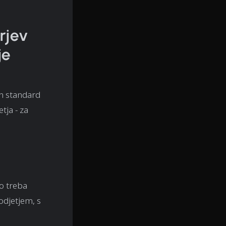
erjev
je
en standard
tja - za
lo treba
odjetjem, s