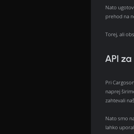
Nato ugotovit
prehod na no
Torej, ali o
API za
Pri Cargoso
naprej širim
zahtevali naš
Nato smo na 
lahko uporab