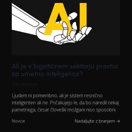
Ali je v logističnem sektorju prostor
za umetno inteligenco?
Ülari Kalamees
Ljudem ni pomembno, ali je sistem resnično
inteligenten ali ne. Pričakujejo le, da bo naredil nekaj
pametnega, česar človeški možgani niso sposobni.
Novice
Nadaljujte z branjem →