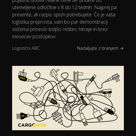
pojasnil, dobite realne cene ter pridete do
utemeljene odločitve v 8 do 12 tednih. Najprej pa
preverite, ali razpis sploh potrebujete. Če je vaša
logistika preprosta, vam bo par demonstracij
sistema prineslo boljšo rešitev, hitreje in brez
mesecev postopkov.
Logistični ABC
Nadaljujte z branjem →