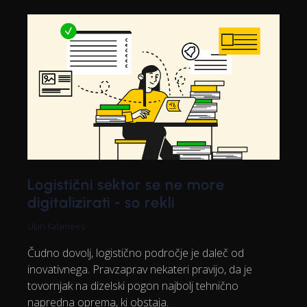
Logistični sektor se ne more
digitalizirati - so rekli
Ülari Kalamees
Čudno dovolj, logistično področje je daleč od
inovativnega. Pravzaprav nekateri pravijo, da je
tovornjak na dizelski pogon najbolj tehnično
napredna oprema, ki obstaja.