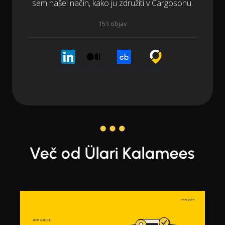
sem našel način, kako ju združiti v Cargosonu.
153 objav
LinkedIn
Medium
Crunchbase
Cargoson
Več od Ülari Kalamees