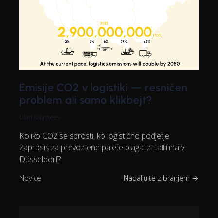
Emisije CO2 v logistiki — resničen
problem ali samo klikbejt?
Ülari Kalamees
Koliko CO2 se sprosti, ko logistično podjetje
zaprosiš za prevoz ene palete blaga iz Tallinna v
Düsseldorf?
Novice
Nadaljujte z branjem →