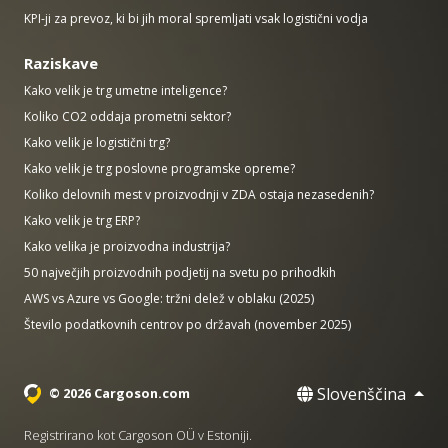
KPI-ji za prevoz, ki bi jih moral spremljati vsak logistični vodja
Raziskave
Kako velik je trg umetne inteligence?
Koliko CO2 oddaja prometni sektor?
Kako velik je logistični trg?
Kako velik je trg poslovne programske opreme?
Koliko delovnih mest v proizvodnji v ZDA ostaja nezasedenih?
Kako velik je trg ERP?
Kako velika je proizvodna industrija?
50 največjih proizvodnih podjetij na svetu po prihodkih
AWS vs Azure vs Google: tržni delež v oblaku (2025)
Število podatkovnih centrov po državah (november 2025)
Slovenščina
© 2026 Cargoson.com
Registrirano kot Cargoson OÜ v Estoniji.