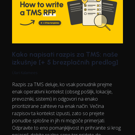
Kako napisati razpis za TMS: naše
izkušnje [+ 5 brezplačnih predlog]
Ülari Kalamees
Razpis za TMS deluje, ko vsak ponudnik prejme
enak operativni kontekst (obseg pošiljk, lokacije,
prevozniki, sistemi) in odgovori na enako
prioritizirane zahteve na enak način. Večina
razpisov ta kontekst izpusti, zato so prejete
ponudbe splošne in jih ni mogoče primerjati.
Odpravite to eno pomanjkljivost in prihranite si krog