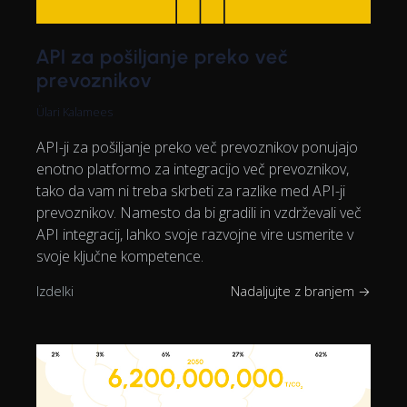
API za pošiljanje preko več
prevoznikov
Ülari Kalamees
API-ji za pošiljanje preko več prevoznikov ponujajo
enotno platformo za integracijo več prevoznikov,
tako da vam ni treba skrbeti za razlike med API-ji
prevoznikov. Namesto da bi gradili in vzdrževali več
API integracij, lahko svoje razvojne vire usmerite v
svoje ključne kompetence.
Izdelki
Nadaljujte z branjem →