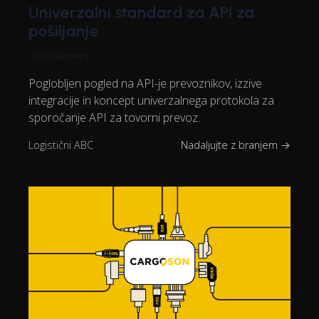
Univerzalni standard za API za
pošiljanje
Ülari Kalamees
Poglobljen pogled na API-je prevoznikov, izzive
integracije in koncept univerzalnega protokola za
sporočanje API za tovorni prevoz.
Logistični ABC
Nadaljujte z branjem →