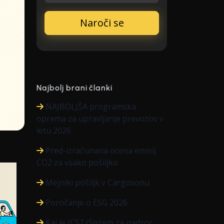
Najbolj brani članki
NAJBOLJŠA programska
oprema za upravljanje prevozov v
letu 2026
Pred-izračunana ocena emisij
CO2 za vsako pošiljko
Mejniki pošiljk v Cargosonu
Poročanje o ESG 2026
Kaj je ICS2 (Sistem za nadzor