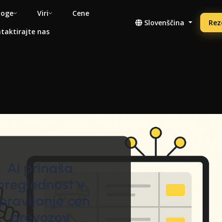
noge
Viri
Cene
Slovenščina
Rez
taktirajte nas
AI prinaša
preglednost v
pravljanje cen
prevozov