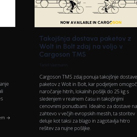
Takojšnja dostava paketov z
Wolt in Bolt zdaj na voljo v
Cargoson TMS
Tanel Vaarmann
Cargoson TMS zdaj ponuja takojšnje dostav
janje
paketov z Wolt in Bolt, kar podjetjem omogo
li
naročanje hitrih, lokalnih pošiljk do 25 kg s
es
sledenjem v realnem času in takojšnjimi
cenovnimi ponudbami. Idealno za dostave n
zahtevo v večjih evropskih mestih, ta storitev
jem →
deluje kot taksi za blago in zagotavlja hitro
rešitev za nujne pošiljke.