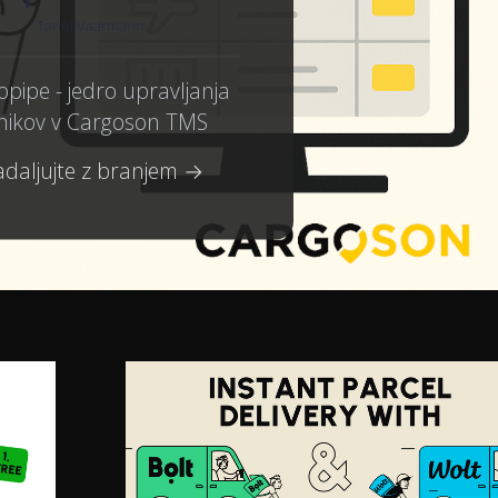
Tanel Vaarmann
pipe - jedro upravljanja
nikov v Cargoson TMS
daljujte z branjem →