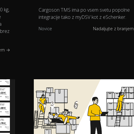
0 kg,
Cargoson TMS ima po vsem svetu popolne
e
integracije tako z myDSV kot z eSchenker.
a
Novice
Nadaljujte z branje
 brez
jem →