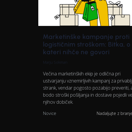
Marketinške kampanje proti
logističnim stroškom: Bitka, o
kateri nihče ne govori
Marju Sokman
Večina marketinških ekip je odlična pri
ustvarjanju vznemirljivih kampanj za privabl
strank, vendar pogosto pozabijo preveriti, a
bodo stroški pošiljanja in dostave pojedli v
njihov dobiček.
Novice
Nadaljujte z bran