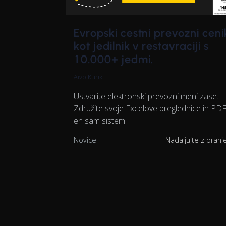
Evropski cestni prevozni ceni
kot jedilnik v restavraciji s
10.000+ jedmi.
Aivo Kurik
Ustvarite elektronski prevozni meni zase.
Združite svoje Excelove preglednice in PDF
en sam sistem.
Novice
Nadaljujte z bran