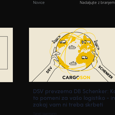
Novice
Nadaljujte z branje
DSV prevzema DB Schenker: K
to pomeni za vašo logistiko - i
zakaj vam ni treba skrbeti
Tanel Vaarmann