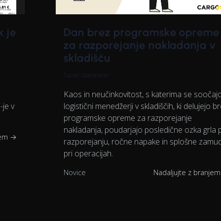
k je
Dan brez programske opreme
za razporejanje nakladanja v
skladišču
Tanel Vaarmann
Kaos in neučinkovitost, s katerima se soočaj
-je v
logistični menedžerji v skladiščih, ki delujejo b
programske opreme za razporejanje
nakladanja, poudarjajo posledične ozka grla p
jem →
razporejanju, ročne napake in splošne zamu
pri operacijah.
Novice
Nadaljujte z branje