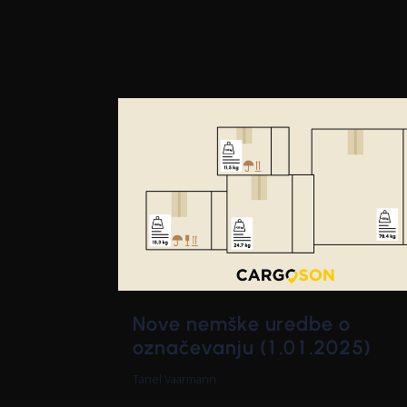
Nove nemške uredbe o
označevanju (1.01.2025)
Tanel Vaarmann