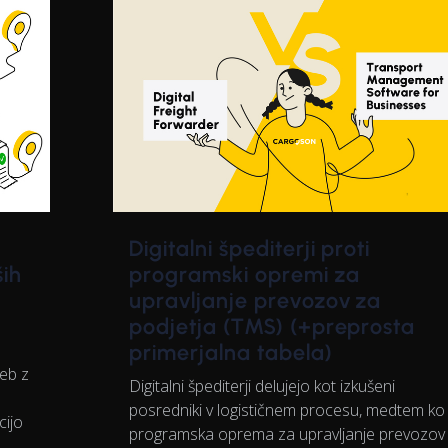
Digitalni špediterji proti
programski opremi za
ših
upravljanje prevozov za
podjetja (TMS) (+preprosta
primerjalna tabela)
eb z
Digitalni špediterji delujejo kot izkušeni
posredniki v logističnem procesu, medtem ko
ijo
programska oprema za upravljanje prevozov