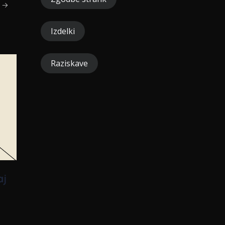
m →
Izdelki
Raziskave
aj
n