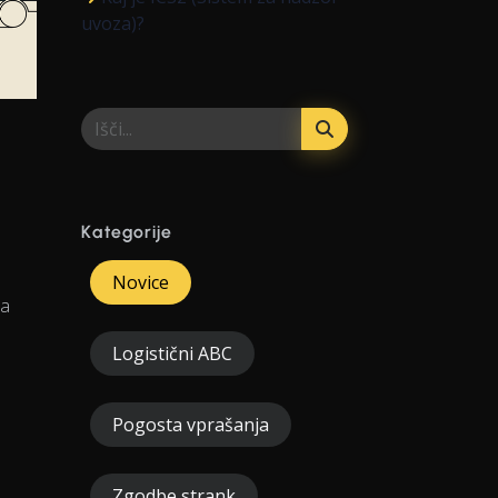
uvoza)?
Kategorije
e
Novice
ča
Logistični ABC
a
Pogosta vprašanja
Zgodbe strank