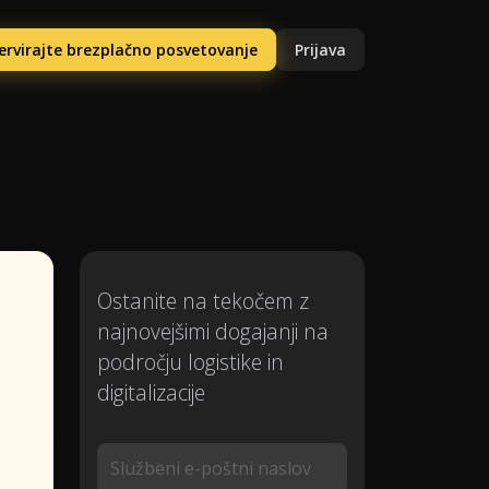
ervirajte brezplačno posvetovanje
Prijava
Ostanite na tekočem z
najnovejšimi dogajanji na
področju logistike in
digitalizacije
Službeni e-poštni naslov