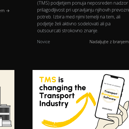
(TMS) podjetjem ponuja neposreden nadzor 
prilagodljivost pri upravljanju njihovih prevozn
jem →
potreb. Izbira med njimi temelji na tem, ali
podjetje želi aktivno sodelovati ali pa
outsourcati strokovno znanje.
Novice
Nadaljujte z branje