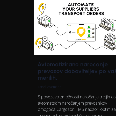
Avtomatizirano naročanje
prevozov dobaviteljev po va
merilih.
Tanel Vaarmann
S povezavo zmožnosti naročanja tretjih os
avtomatskim naročanjem prevoznikov
omogoča Cargoson TMS nadzor, optimizac
in poenostavitev logističnih operacij.