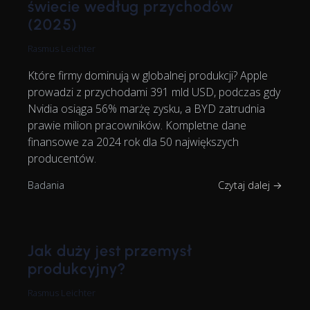
świecie według przychodów
(2025)
Rasmus Leichter
Które firmy dominują w globalnej produkcji? Apple
prowadzi z przychodami 391 mld USD, podczas gdy
Nvidia osiąga 56% marżę zysku, a BYD zatrudnia
prawie milion pracowników. Kompletne dane
finansowe za 2024 rok dla 50 największych
producentów.
Badania
Czytaj dalej →
Jak duży jest przemysł
produkcyjny?
Rasmus Leichter