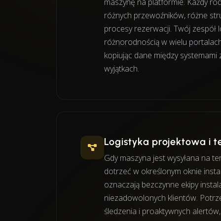
maszynę na platformie. Każdy rod
różnych przewoźników, różne str
procesy rezerwacji. Twój zespół l
różnorodnością w wielu portalac
kopiując dane między systemami z
wyjątkach.
Logistyka projektowa i te
Gdy maszyna jest wysyłana na ter
dotrzeć w określonym oknie insta
oznaczają bezczynne ekipy instala
niezadowolonych klientów. Potrz
śledzenia i proaktywnych alertów