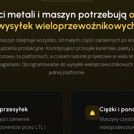
i metali i maszyn potrzebują
wysyłek wieloprzewoźnikowyc
i maszyn obejmuje wszystko, od małych części zamiennych po kon
zenia produkcyjne. Koordynujesz przesyłki kurierskie, palety
ostawy na platformach, a czasem ładunki projektowe w wielu kr
maganiami. Oprogramowanie do wysyłek wieloprzewoźnikowych ł
jednej platformie.
 przesyłek
Ciężki i p
zęści zamienne
Maszyny często
ponentów przez LTL i
niskopodwoziow