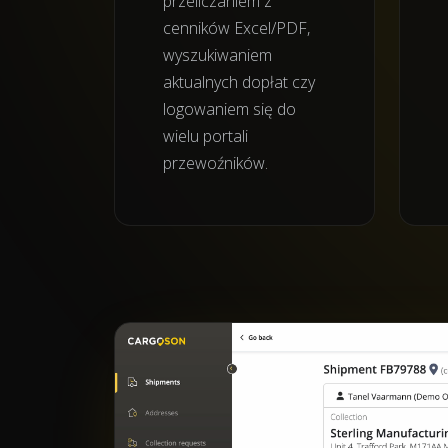
przeliczaniem z
cenników Excel/PDF,
wyszukiwaniem
aktualnych dopłat czy
logowaniem się do
wielu portali
przewoźników.