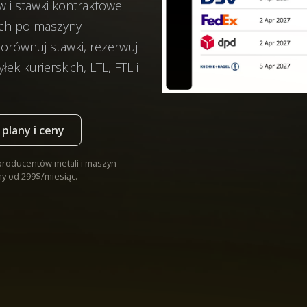
i stawki kontraktowe.
ych po maszyny
Porównuj stawki, rezerwuj
ek kurierskich, LTL, FTL i
plany i ceny
producentów metali i maszyn
ny od 299$/miesiąc.