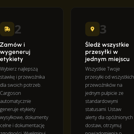
2
3
Zamów i
Śledź wszystkie
wygeneruj
przesyłki w
etykiety
jednym miejscu
Wybierz najlepszą
Wszystkie Twoje
stawkę i przewoźnika
przesyłki od wszystkich
dla swoich potrzeb.
przewoźników na
Cargoson
jednym pulpicie ze
automatycznie
standardowymi
generuje etykiety
statusami. Ustaw
wysyłkowe, dokumenty
alerty dla opóźnionych
celne i dokumentację
dostaw, otrzymuj
zgodności. Wyeliminuj
powiadomienia o