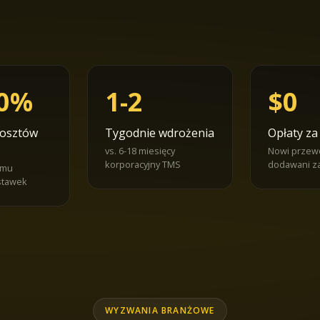
30%
1-2
$0
kosztów
Tygodnie wdrożenia
Opłaty za
vs. 6-18 miesięcy
Nowi przew
korporacyjny TMS
dodawani z
emu
stawek
WYZWANIA BRANŻOWE