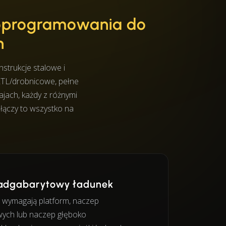
oprogramowania do
h
strukcje stalowe i
 LTL/drobnicowe, pełne
ajach, każdy z różnymi
ączy to wszystko na
onadgabarytowy ładunek
 wymagają platform, naczep
ych lub naczep głęboko