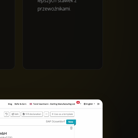
lepszych stawek z
przewoźnikami.