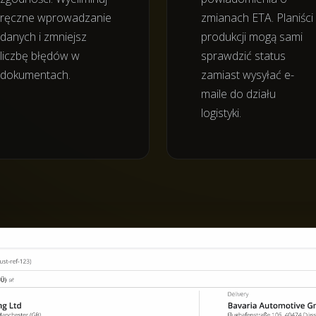
ręczne wprowadzanie
zmianach ETA. Planiści
danych i zmniejsz
produkcji mogą sami
liczbę błędów w
sprawdzić status
dokumentach.
zamiast wysyłać e-
maile do działu
logistyki.