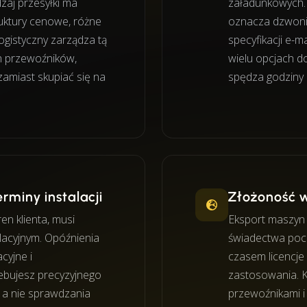
zaj przesyłki ma
załadunkowych. 
uktury cenowe, różne
oznacza dzwoni
ogistyczny zarządza tą
specyfikacji e-m
h przewoźników,
wielu opcjach d
amiast skupiać się na
spędza godziny 
rminy instalacji
Złożoność 
en klienta, musi
Eksport maszyn
lacyjnym. Opóźnienia
świadectwa poc
cyjne i
czasem licencj
ebujesz precyzyjnego
zastosowania. 
, a nie sprawdzania
przewoźnikami i