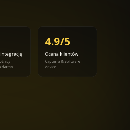
4.9/5
 integrację
Ocena klientów
oźnicy
Capterra & Software
a darmo
Advice