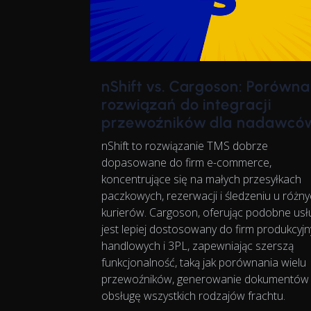
nShift vs. Cargoson: Porówna
rozwiązań do integracji
przewoźników dla nadawcó
nShift to rozwiązanie TMS dobrze
dopasowane do firm e-commerce,
koncentrujące się na małych przesyłkach
paczkowych, rezerwacji i śledzeniu u różn
kurierów. Cargoson, oferując podobne usłu
jest lepiej dostosowany do firm produkcyjn
handlowych i 3PL, zapewniając szerszą
funkcjonalność, taką jak porównania wielu
przewoźników, generowanie dokumentów 
obsługę wszystkich rodzajów frachtu.