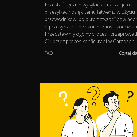
Przestań ręcznie wysyłać aktualizacje o
przesyłkach dzięki temu łatwemu w użyciu
przewodnikowi po automatyzacji powiado
o przesyłkach - bez konieczności kodowan
Przedstawimy ogólny proces i przeprowa
Cię przez proces konfiguracji w Cargoson.
FAQ
Czytaj d