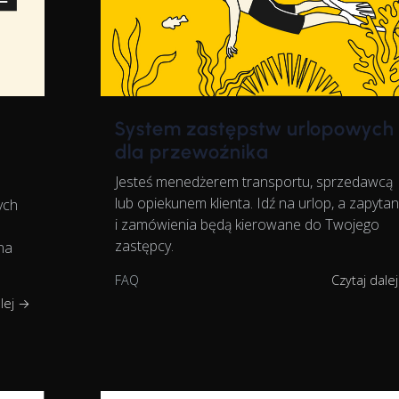
System zastępstw urlopowych
dla przewoźnika
Jesteś menedżerem transportu, sprzedawcą
lub opiekunem klienta. Idź na urlop, a zapytan
ych
i zamówienia będą kierowane do Twojego
zastępcy.
na
FAQ
Czytaj dale
alej →