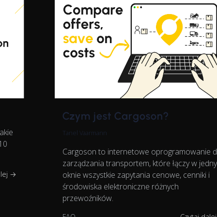
Czym jest Cargoson?
akie
Tanel Vaarmann
 10
Cargoson to internetowe oprogramowanie 
zarządzania transportem, które łączy w jedn
alej →
oknie wszystkie zapytania cenowe, cenniki i
środowiska elektroniczne różnych
przewoźników.
FAQ
Czytaj dale