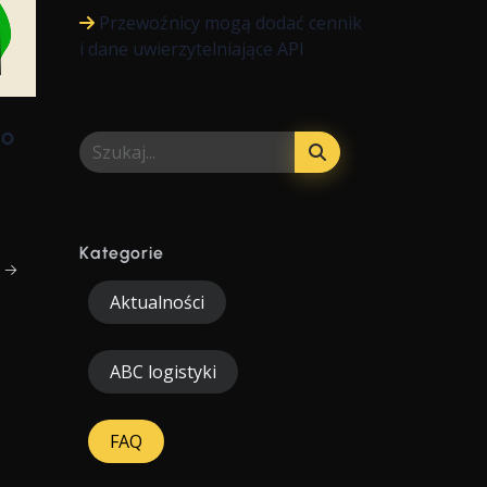
Przewoźnicy mogą dodać cennik
i dane uwierzytelniające API
to
Kategorie
j →
Aktualności
ABC logistyki
FAQ