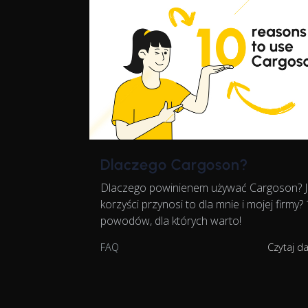
Dlaczego Cargoson?
Dlaczego powinienem używać Cargoson? J
korzyści przynosi to dla mnie i mojej firmy?
powodów, dla których warto!
FAQ
Czytaj d