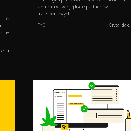
kierunku w swojej liście partnerów
transportowych.
mień
ia!
FAQ
Czytaj dale
dzimy
alej →