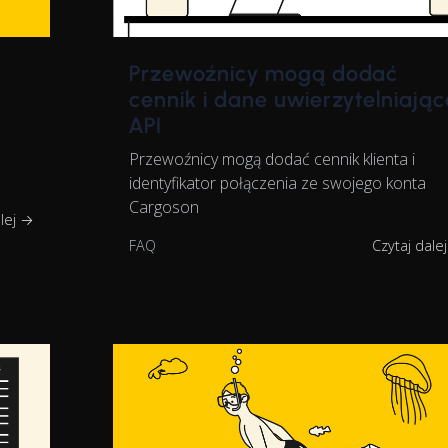
Przewoźnicy mogą dodać
cennik i dane uwierzytelniając
API
Przewoźnicy mogą dodać cennik klienta i
identyfikator połączenia ze swojego konta
Cargoson
alej →
FAQ
Czytaj dale