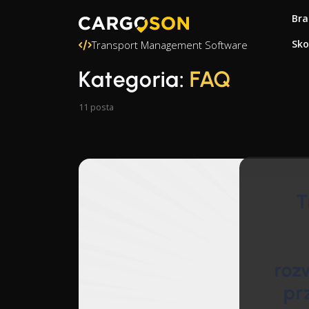
Bra
Sko
Transport Management Software
Kategoria:
FAQ
11 posta
T
roz
pr