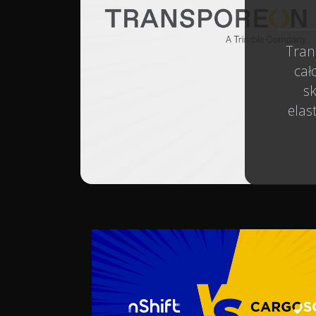
Tran
cał
sk
elas