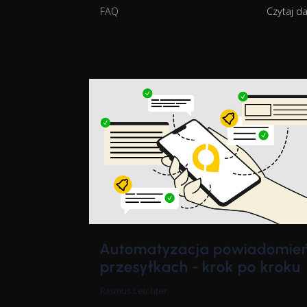
FAQ
Czytaj d
Automatyzacja powiadomień
przesyłkach - krok po kroku
Rasmus Leichter