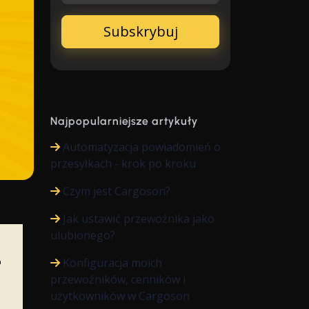
Najpopularniejsze artykuły
Automatyzacja powiadomień o
przesyłkach - krok po kroku
Czym jest Cargoson?
Jak ustawić przewoźnika jako
ulubionego?
Konfiguracja moich
przewoźników, cenników i
użytkowników w Cargoson