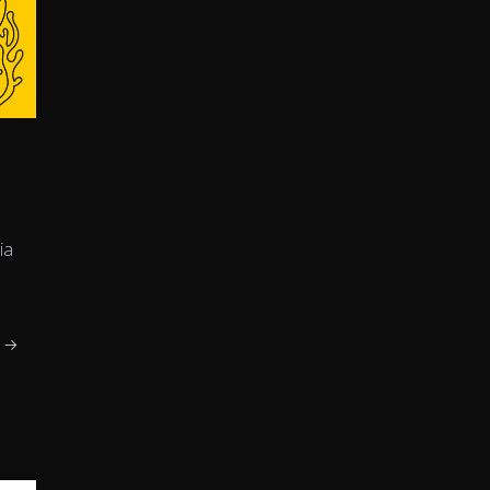
ia
j →