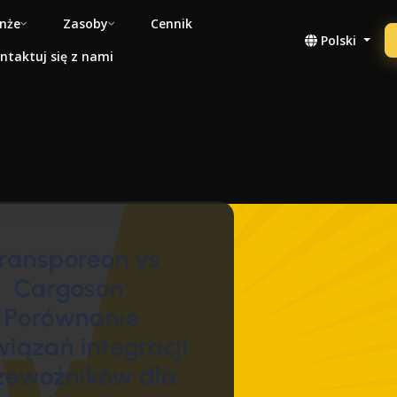
nże
Zasoby
Cennik
Polski
ntaktuj się z nami
ransporeon vs
Cargoson:
Porównanie
wiązań integracji
zewoźników dla