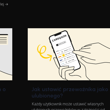
alej →
 o
Jak ustawić przewoźnika jako
ulubionego?
Każdy użytkownik może ustawić własnych
ulubionych przewoźników w zależności od