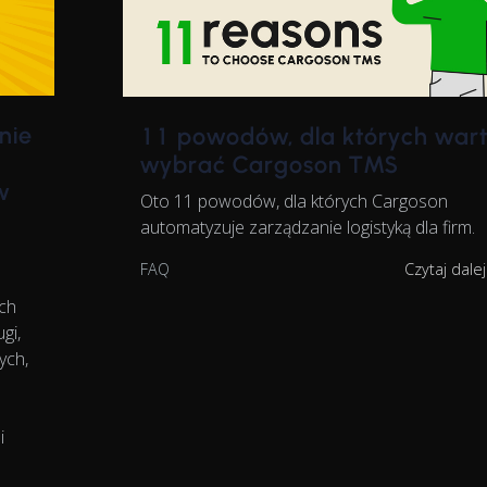
nie
11 powodów, dla których war
wybrać Cargoson TMS
w
Oto 11 powodów, dla których Cargoson
automatyzuje zarządzanie logistyką dla firm.
FAQ
Czytaj dale
ych
gi,
ych,
i