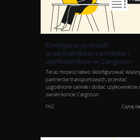
Konfiguracja moich
przewoźników, cenników i
użytkowników w Cargoson
Teraz możesz łatwo skonfigurować własn
partnerów transportowych, przesłać
uzgodnione cenniki i dodać użytkowników 
swoim koncie Cargoson.
FAQ
Czytaj d