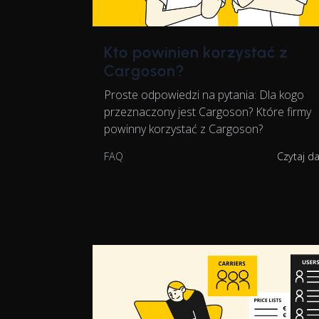
Kto powinien korzystać z
Cargoson?
Proste odpowiedzi na pytania: Dla kogo
przeznaczony jest Cargoson? Które firmy
powinny korzystać z Cargoson?
FAQ
Czytaj d