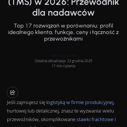
(TMS) w 2026: Przewodnik
dla nadawców
Top 17 rozwiązań w porównaniu: profil
idealnego klienta, funkcje, ceny i łączność z
przewoźnikami
Rasmus Leichter
Ostatnia aktualizacja: 23 grudnia 2025
17 min czytania
Jeśli zajmujesz się
logistyką w firmie produkcyjnej
,
hurtowej lub detalicznej, znasz te wyzwania: wielu
przewoźników, skomplikowane
stawki frachtowe
i