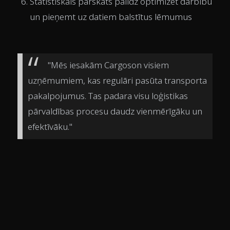
Statistiskais pārskats palīdz optimizēt darbību
un pieņemt uz datiem balstītus lēmumus
"Mēs iesakām Cargoson visiem
uzņēmumiem, kas regulāri pasūta transporta
pakalpojumus. Tas padara visu loģistikas
pārvaldības procesu daudz vienmērīgāku un
efektīvāku."