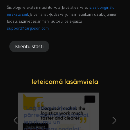
Šis bloga ieraksts ir mašīntulkots. Ja vēlaties, varat
izlasīt oriģinālo
ierakstu šeit
. Ja pamanāt kļūdas vai jums ir ieteikumi uzlabojumiem,
lūdzu, sazinieties ar mani, autoru, pa e-pastu
support@cargoson.com
.
Klientu stāsti
Ieteicamā lasāmviela
"Cargoson ir ikdienas
Previous Slide
Next Sl
loģistikas rīks, kura