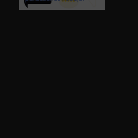
nepieciešamību jūs pat
nenojaušat!"