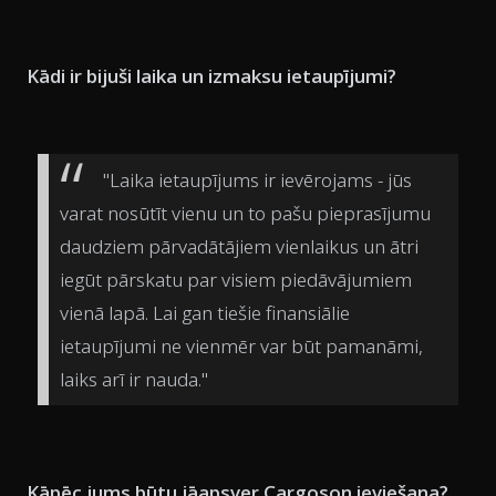
Kādi ir bijuši laika un izmaksu ietaupījumi?
"Laika ietaupījums ir ievērojams - jūs
varat nosūtīt vienu un to pašu pieprasījumu
daudziem pārvadātājiem vienlaikus un ātri
iegūt pārskatu par visiem piedāvājumiem
vienā lapā. Lai gan tiešie finansiālie
ietaupījumi ne vienmēr var būt pamanāmi,
laiks arī ir nauda."
Kāpēc jums būtu jāapsver Cargoson ieviešana?