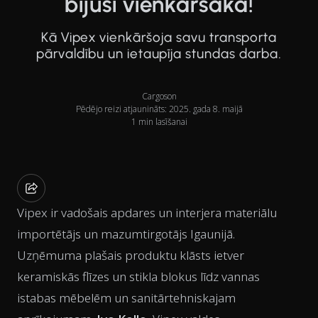
bijusi vienkāršāka!
Kā Vipex vienkāršoja savu transporta
pārvaldību un ietaupīja stundas darba.
Cargoson
Pēdējo reizi atjaunināts: 2025. gada 8. maijā
1 min lasīšanai
Vipex ir vadošais apdares un interjera materiālu
importētājs un mazumtirgotājs Igaunijā.
Uzņēmuma plašais produktu klāsts ietver
keramiskās flīzes un stikla blokus līdz vannas
istabas mēbelēm un sanitārtehniskajam