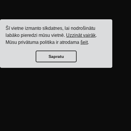
Šī vietne izmanto sīkdatnes, lai nodrošinātu
labāko pieredzi mūsu vietnē.
Uzzināt vairāk
.
Mūsu privātuma politika ir atrodama
šeit
.
Sapratu
Bloga sākumlapa