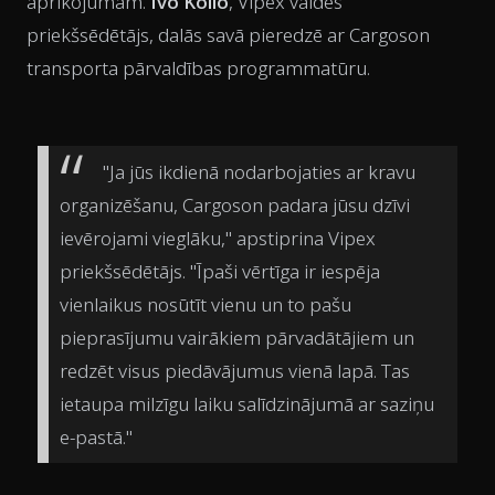
aprīkojumam.
Ivo Kollo
, Vipex valdes
priekšsēdētājs, dalās savā pieredzē ar Cargoson
transporta pārvaldības programmatūru.
"Ja jūs ikdienā nodarbojaties ar kravu
organizēšanu, Cargoson padara jūsu dzīvi
ievērojami vieglāku," apstiprina Vipex
priekšsēdētājs. "Īpaši vērtīga ir iespēja
vienlaikus nosūtīt vienu un to pašu
pieprasījumu vairākiem pārvadātājiem un
redzēt visus piedāvājumus vienā lapā. Tas
ietaupa milzīgu laiku salīdzinājumā ar saziņu
e-pastā."