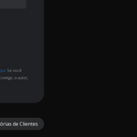
aqui
. Se você
comigo, o autor,
órias de Clientes