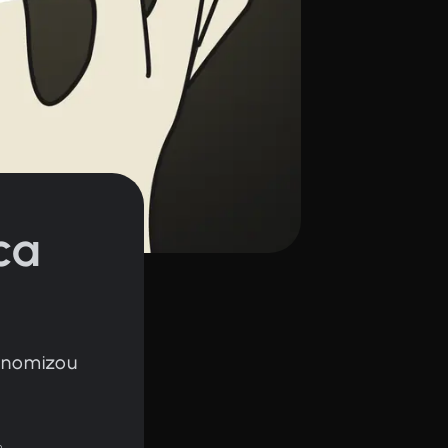
ca
conomizou
a