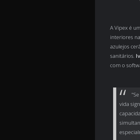
A Vipex é um
interiores 
azulejos cer
sanitários.
I
com o softw
"Se
vida sig
capacida
simultan
especia