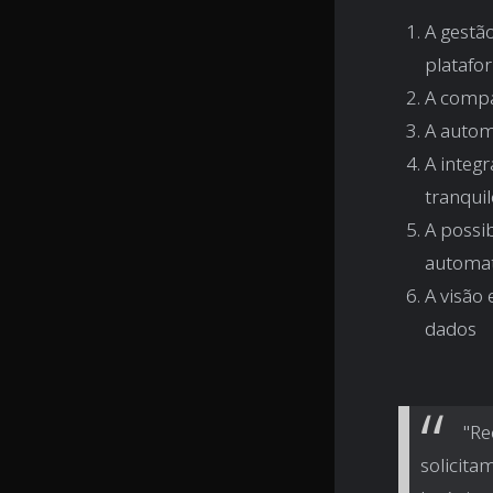
A gestão
platafo
A compa
A autom
A integ
tranqui
A possi
automat
A visão
dados
"Re
solicita