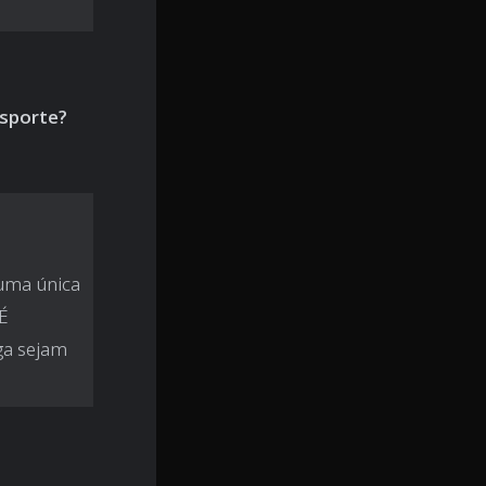
sporte?
 uma única
 É
ga sejam