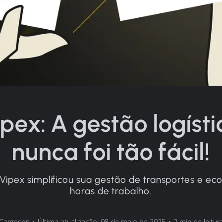
ipex: A gestão logísti
nunca foi tão fácil!
ipex simplificou sua gestão de transportes e e
horas de trabalho.
Cargoson
•
Última atualização: 08 de maio de 2025
•
2 min de leitur