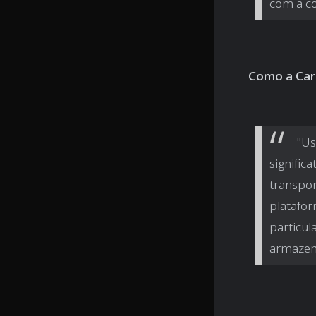
com a co
Como a Car
"Us
signific
transpor
platafor
particul
armazena