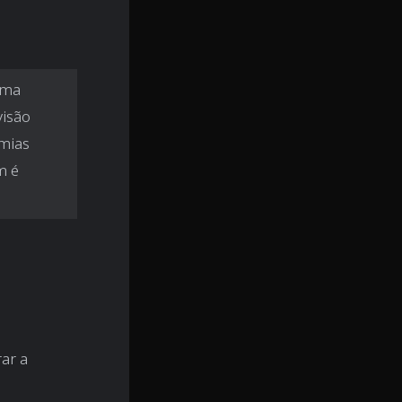
sma
visão
omias
m é
ar a