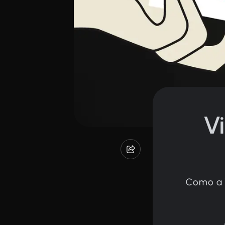
V
Como a V