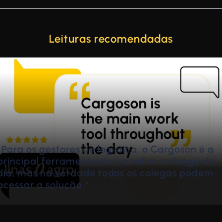
Leituras recomendadas
de
Como a Stokker gere 15 000 envios por mês
com duas pessoas
Janis Konovalciks