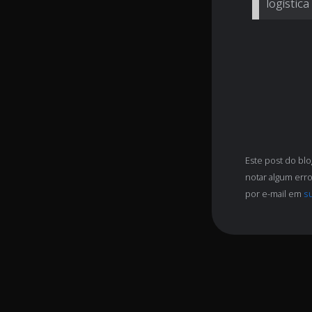
logística
Este post do bl
notar algum erro
por e-mail em
s