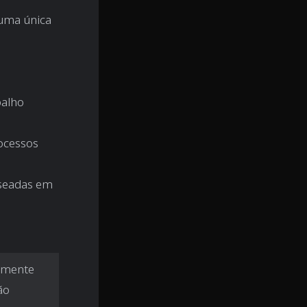
 uma única
balho
rocessos
aseadas em
rmente
ão