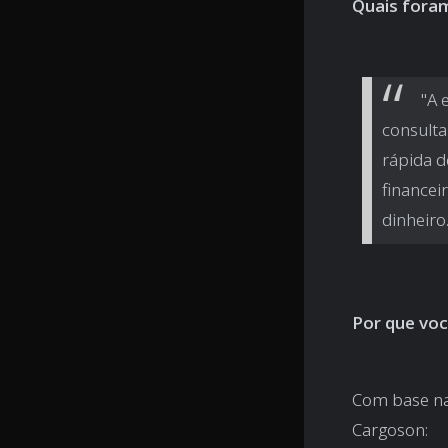
Quais fora
"A 
consulta
rápida d
financei
dinheiro.
Por que voc
Com base na 
Cargoson: