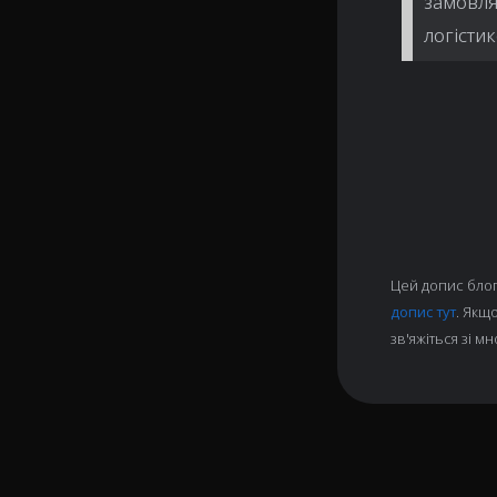
замовля
логісти
Цей допис блог
допис тут
. Якщ
зв'яжіться зі 