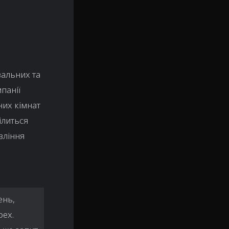
альних та
панії
них кімнат
ілиться
вління
ень,
pex.