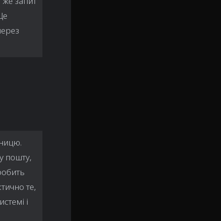
 же запит
Це
через
зницю.
у пошту,
 робить
тично те,
стемі і