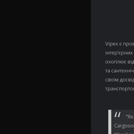
Vipex є пр
інтер'єрних
охоплює від
та сантехні
своїм досв
транспорто
"Як
Cargoso