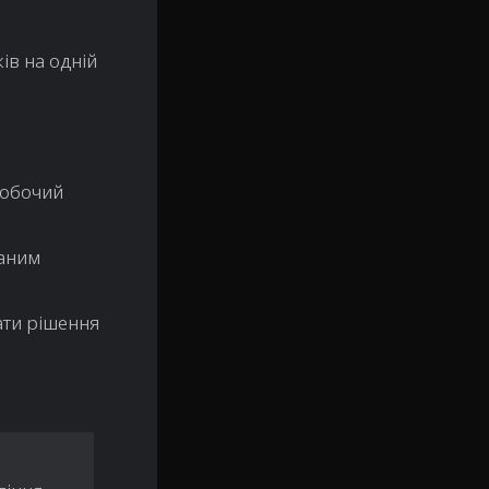
ів на одній
робочий
ваним
ати рішення
о