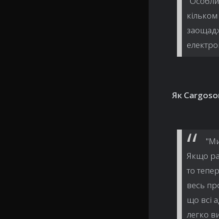
"Особли
кільком 
заощадж
електро
Як Cargoso
"Ми
Якщо ра
то тепе
весь пр
що всі 
легко в