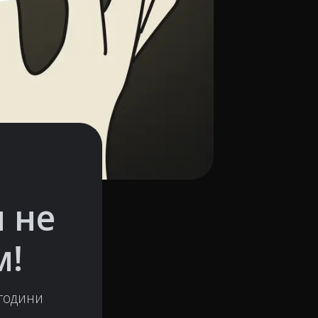
 не
м!
 години