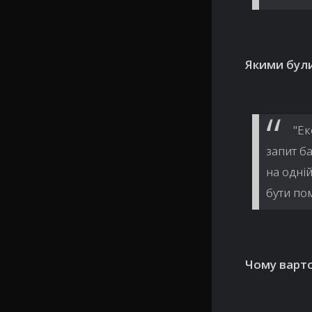
Якими бул
"Ек
запит б
на одні
бути пом
Чому варт