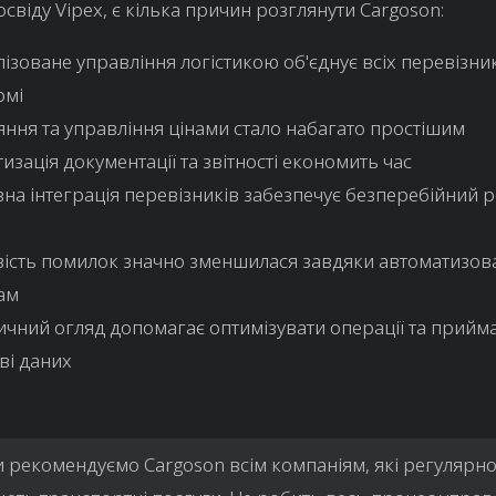
освіду Vipex, є кілька причин розглянути Cargoson:
ізоване управління логістикою об'єднує всіх перевізник
рмі
ння та управління цінами стало набагато простішим
изація документації та звітності економить час
на інтеграція перевізників забезпечує безперебійний 
ість помилок значно зменшилася завдяки автоматизо
ам
ичний огляд допомагає оптимізувати операції та прийм
ві даних
 рекомендуємо Cargoson всім компаніям, які регулярн