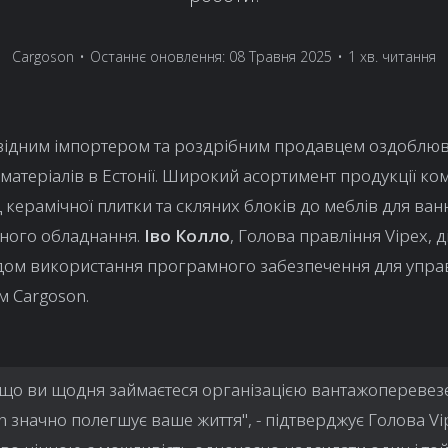
Cargoson
•
Останнє оновлення: 08 Травня 2025
•
1 хв. читання
овідним імпортером та роздрібним продавцем оздоблюв
 матеріалів в Естонії. Широкий асортимент продукції ком
 керамічної плитки та скляних блоків до меблів для ван
чного обладнання.
Іво Колло
, Голова правління Vipex, д
ідом використання програмного забезпечення для упра
м Cargoson.
що ви щодня займаєтеся організацією вантажоперевез
n значно полегшує ваше життя", - підтверджує Голова Vi