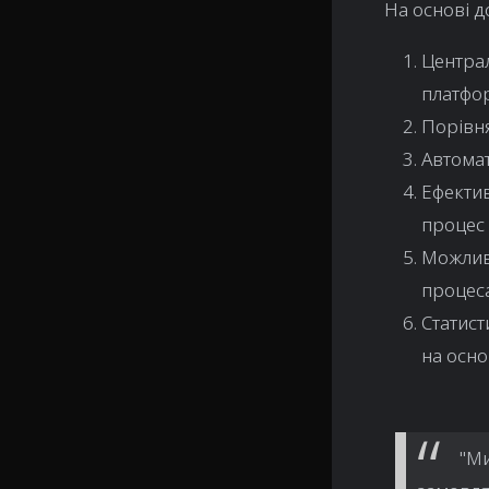
На основі д
Централ
платфо
Порівня
Автомат
Ефектив
процес
Можлив
процес
Статист
на осно
"Ми