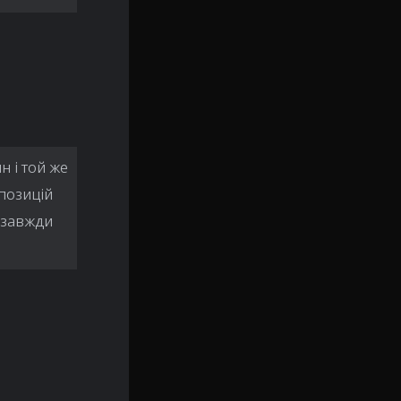
н і той же
позицій
е завжди