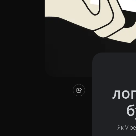
ло
б
Як Vip