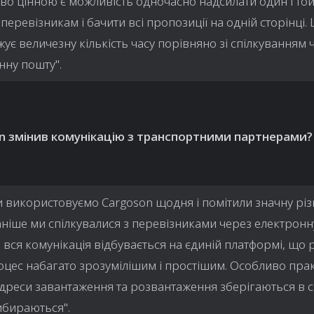
во цінною є можливість одночасно надсилати один і той
перевізникам і бачити всі пропозиції на одній сторінці. 
ує величезну кількість часу порівняно зі спілкуванням 
нну пошту".
n змінив комунікацію з транспортними партнерами?
 використовуємо Cargoson щодня і помітили значну рі
ніше ми спілкувалися з перевізниками через електронн
р вся комунікація відбувається на єдиній платформі, що
оцес набагато зрозумілішим і простішим. Особливо прак
адреси завантаження та розвантаження зберігаються в си
ибираються".