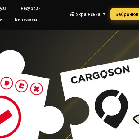
узі
Ресурси
Українська
Забронюв
и
Контакти