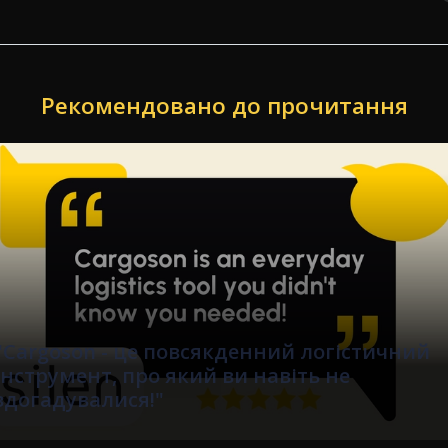
Рекомендовано до прочитання
de
Cargoson є таким же простим, як