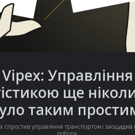
Vipex: Управління
гістикою ще ніколи
уло таким прости
ex спростив управління транспортом і заощадив
роботи.