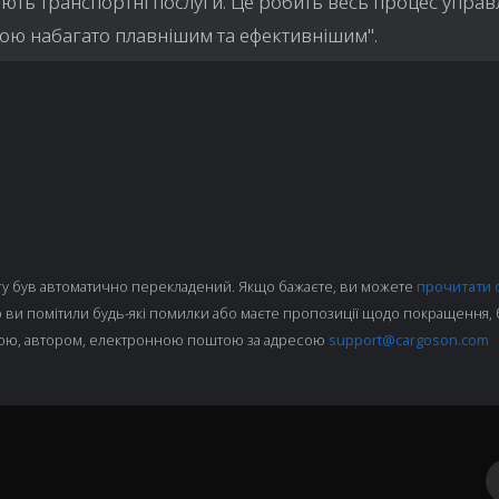
ють транспортні послуги. Це робить весь процес управ
кою набагато плавнішим та ефективнішим".
у був автоматично перекладений. Якщо бажаєте, ви можете
прочитати 
о ви помітили будь-які помилки або маєте пропозиції щодо покращення, б
мною, автором, електронною поштою за адресою
support@cargoson.com