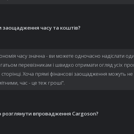
и заощадження часу та коштів?
ономія часу значна - ви можете одночасно надіслати оди
агатьом перевізникам і швидко отримати огляд усіх про
й сторінці. Хоча прямі фінансові заощадження можуть н
ітними, час - це теж гроші".
о розглянути впровадження Cargoson?