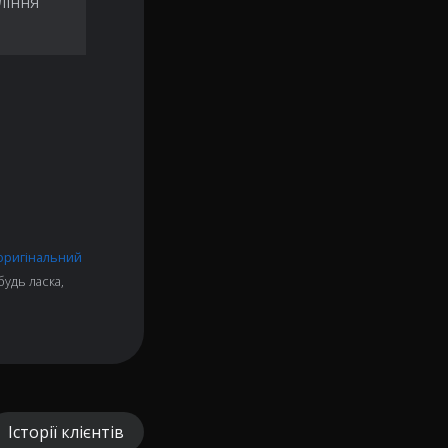
ління
оригінальний
удь ласка,
Історії клієнтів