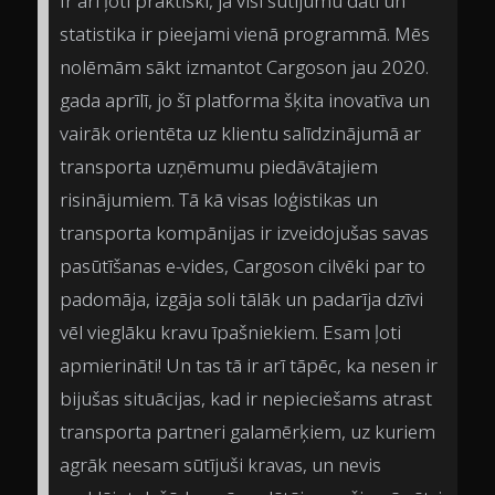
Ir arī ļoti praktiski, ja visi sūtījumu dati un
statistika ir pieejami vienā programmā. Mēs
nolēmām sākt izmantot Cargoson jau 2020.
gada aprīlī, jo šī platforma šķita inovatīva un
vairāk orientēta uz klientu salīdzinājumā ar
transporta uzņēmumu piedāvātajiem
risinājumiem. Tā kā visas loģistikas un
transporta kompānijas ir izveidojušas savas
pasūtīšanas e-vides, Cargoson cilvēki par to
padomāja, izgāja soli tālāk un padarīja dzīvi
vēl vieglāku kravu īpašniekiem. Esam ļoti
apmierināti! Un tas tā ir arī tāpēc, ka nesen ir
bijušas situācijas, kad ir nepieciešams atrast
transporta partneri galamērķiem, uz kuriem
agrāk neesam sūtījuši kravas, un nevis