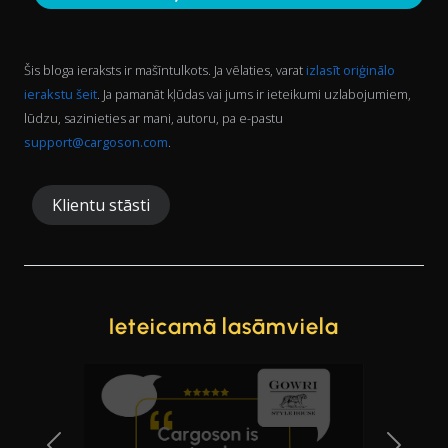
Šis bloga ieraksts ir mašīntulkots. Ja vēlaties, varat
izlasīt oriģinālo
ierakstu šeit
. Ja pamanāt kļūdas vai jums ir ieteikumi uzlabojumiem,
lūdzu, sazinieties ar mani, autoru, pa e-pastu
support@cargoson.com
.
Klientu stāsti
Ieteicamā lasāmviela