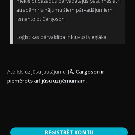
meklējot dažādus pārvadātājus paši, mēs ātri
atradām risinājumu šiem pārvadājumiem,
izmantojot Cargoson.
Loģistikas pārvaldība ir kļuvusi vieglāka.
Atbilde uz jūsu jautājumu:
JĀ, Cargoson ir
piemērots arī jūsu uzņēmumam.
REĢISTRĒT KONTU