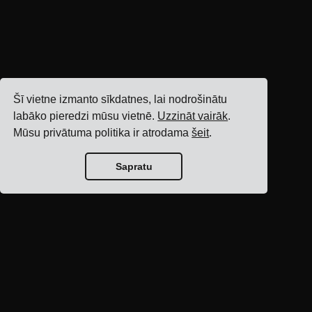
Šī vietne izmanto sīkdatnes, lai nodrošinātu
labāko pieredzi mūsu vietnē.
Uzzināt vairāk
.
Mūsu privātuma politika ir atrodama
šeit
.
Sapratu
Bloga sākumlapa