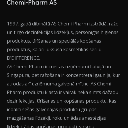
Chemi-Pharm AS
1997. gadā dibinātā AS Chemi-Pharm izstrādā, ražo
un tirgo dezinfekcijas līdzekļus, personīgās higiēnas
produktus, tīrīšanas un speciālās kopšanas
produktus, kā arī luksusa kosmētikas sēriju
D'DIFFERENCE.
AS Chemi-Pharm ir meitas uzņēmumi Latvijā un
Singapūrā, bet ražošana ir koncentrēta Igaunijā, kur
atrodas arī uzņēmuma galvenā mītne. AS Chemi-
Pharm produktu klāstā ir vairāk nekā simts dažādu
dezinfekcijas, tīrīšanas un kopšanas produktu, kas
iedalīti sešās galvenajās produktu grupās:
mazgāšanas līdzekļi, roku un ādas anestēzijas
līdzekļi, ādas kopšanas produkti, virsmu