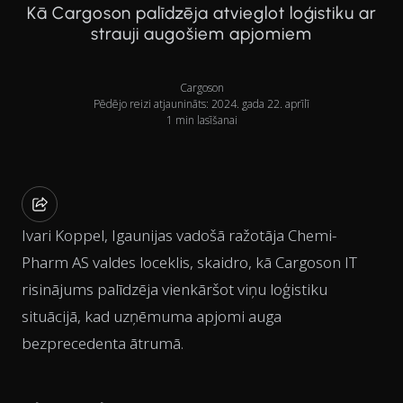
Kā Cargoson palīdzēja atvieglot loģistiku ar
strauji augošiem apjomiem
Cargoson
Pēdējo reizi atjaunināts: 2024. gada 22. aprīlī
1 min lasīšanai
Ivari Koppel, Igaunijas vadošā ražotāja Chemi-
Pharm AS valdes loceklis, skaidro, kā Cargoson IT
risinājums palīdzēja vienkāršot viņu loģistiku
situācijā, kad uzņēmuma apjomi auga
bezprecedenta ātrumā.