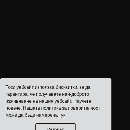
Този уебсайт използва бисквитки, за да
гарантира, че получавате най-доброто
изживяване на нашия уебсайт.
Научете
повече
. Нашата политика за поверителност
може да бъде намерена
тук
.
Разбрах