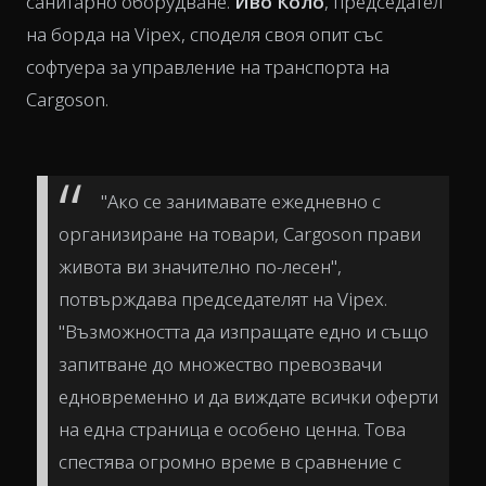
санитарно оборудване.
Иво Коло
, председател
на борда на Vipex, споделя своя опит със
софтуера за управление на транспорта на
Cargoson.
"Ако се занимавате ежедневно с
организиране на товари, Cargoson прави
живота ви значително по-лесен",
потвърждава председателят на Vipex.
"Възможността да изпращате едно и също
запитване до множество превозвачи
едновременно и да виждате всички оферти
на една страница е особено ценна. Това
спестява огромно време в сравнение с