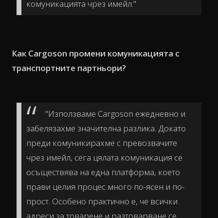
комуникацията чрез имейл."
Как Cargoson промени комуникацията с
транспортните партньори?
"Използваме Cargoson ежедневно и
забелязахме значителна разлика. Докато
преди комуникирахме с превозвачите
чрез имейл, сега цялата комуникация се
осъществява на една платформа, което
прави целия процес много по-ясен и по-
прост. Особено практично е, че всички
адреси за товарене и разтоварване се