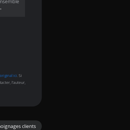
'ensemble
"
 original ici
. Si
cter, l'auteur,
oignages clients