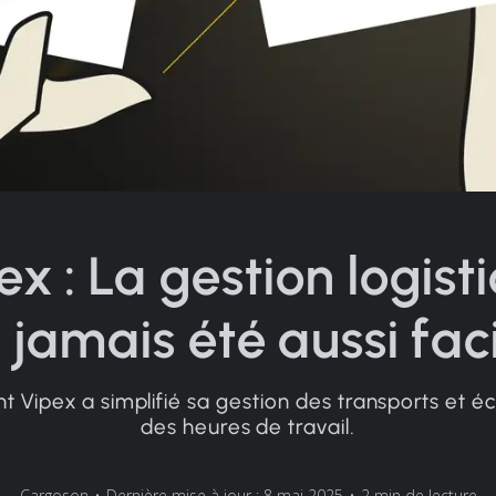
ex : La gestion logist
 jamais été aussi faci
Vipex a simplifié sa gestion des transports et 
des heures de travail.
Cargoson
•
Dernière mise à jour : 8 mai 2025
•
2 min de lecture