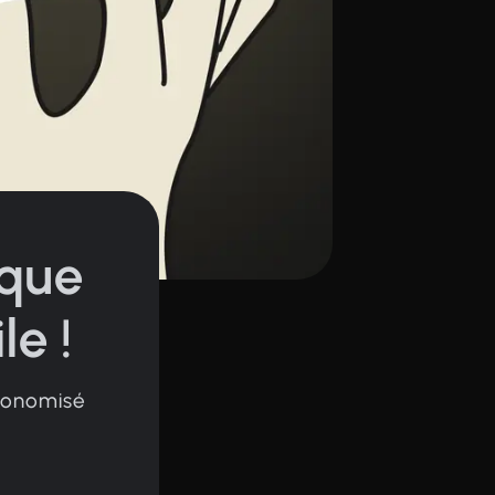
ique
le !
économisé