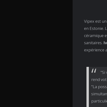
Vipex est un 
en Estonie. 
céramique et
sanitaires.
I
expérience a
"Si
rend vot
"La poss
simultan
particu