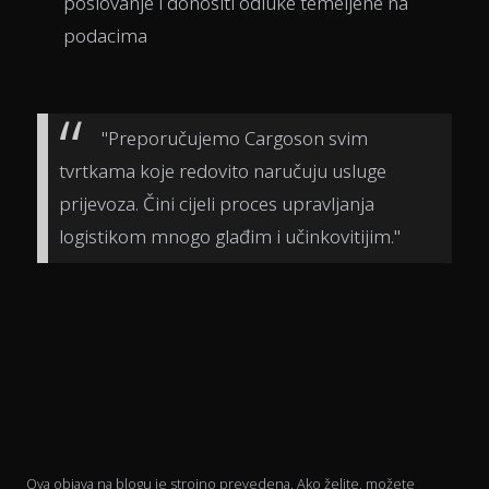
poslovanje i donositi odluke temeljene na
podacima
"Preporučujemo Cargoson svim
tvrtkama koje redovito naručuju usluge
prijevoza. Čini cijeli proces upravljanja
logistikom mnogo glađim i učinkovitijim."
Ova objava na blogu je strojno prevedena. Ako želite, možete