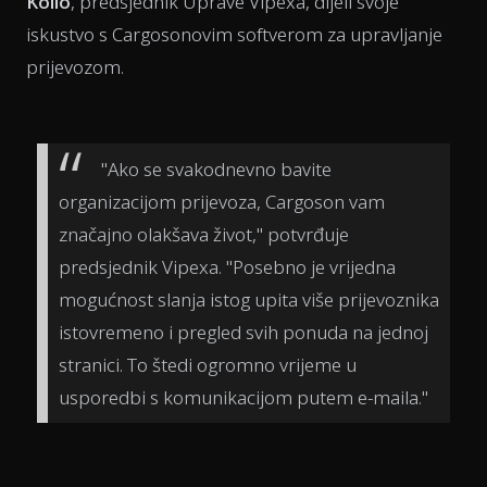
Kollo
, predsjednik Uprave Vipexa, dijeli svoje
iskustvo s Cargosonovim softverom za upravljanje
prijevozom.
"Ako se svakodnevno bavite
organizacijom prijevoza, Cargoson vam
značajno olakšava život," potvrđuje
predsjednik Vipexa. "Posebno je vrijedna
mogućnost slanja istog upita više prijevoznika
istovremeno i pregled svih ponuda na jednoj
stranici. To štedi ogromno vrijeme u
usporedbi s komunikacijom putem e-maila."