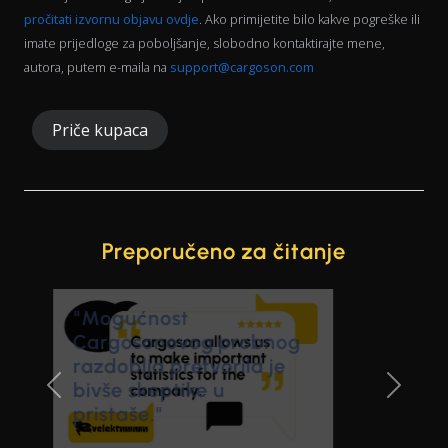
pročitati izvornu objavu ovdje
. Ako primijetite bilo kakve pogreške ili
imate prijedloge za poboljšanje, slobodno kontaktirajte mene,
autora, putem e-maila na
support@cargoson.com
Priče kupaca
Preporučeno za čitanje
Previous Slide
Next Sl
Uštedjeli smo puno
radnih sati