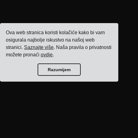
Ova web stranica koristi kolačiće kako bi vam
osigurala najbolje iskustvo na našoj web
stranici.
Saznajte više
. Naša pravila o privatnosti
možete pronaći
ovdje
.
Razumijem
Početna stranica
bloga