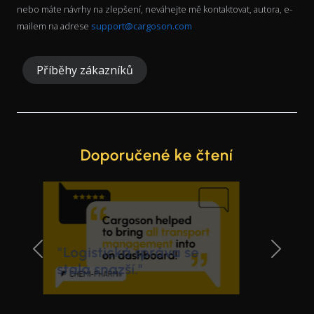
nebo máte návrhy na zlepšení, neváhejte mě kontaktovat, autora, e-
mailem na adrese
support@cargoson.com
Příběhy zákazníků
Doporučené ke čtení
Previous Slide
Next Sl
Cargoson je stejně
jednoduchý jako
„Facebook"