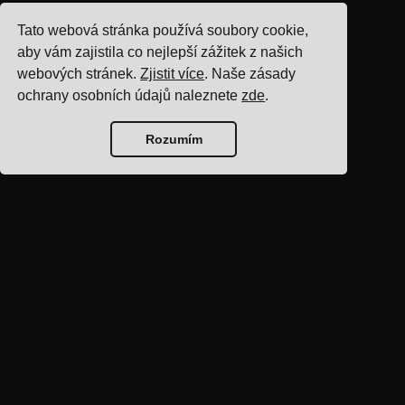
Tato webová stránka používá soubory cookie,
aby vám zajistila co nejlepší zážitek z našich
webových stránek.
Zjistit více
. Naše zásady
ochrany osobních údajů naleznete
zde
.
Rozumím
Domovská stránka
blogu