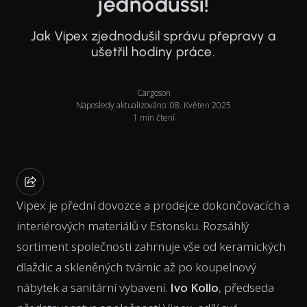
jednodušší!
Jak Vipex zjednodušil správu přepravy a
ušetřil hodiny práce.
Cargoson
Naposledy aktualizováno: 08. Květen 2025
1 min čtení
Vipex je přední dovozce a prodejce dokončovacích a
interiérových materiálů v Estonsku. Rozsáhlý
sortiment společnosti zahrnuje vše od keramických
dlaždic a skleněných tvárnic až po koupelnový
nábytek a sanitární vybavení.
Ivo Kollo
, předseda