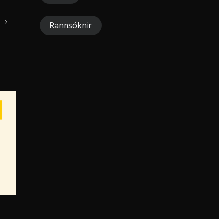
a →
Rannsóknir