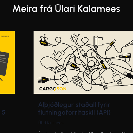
Meira frá Ülari Kalamees
Alþjóðlegur staðall fyrir
flutningaforritaskil (API)
 5
Ülari Kalamees