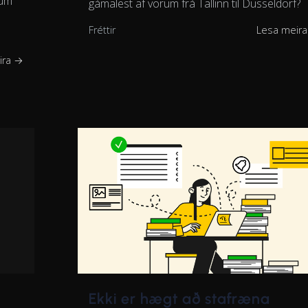
gum
gámalest af vörum frá Tallinn til Düsseldorf?
Fréttir
Lesa meir
ira →
Ekki er hægt að stafræna