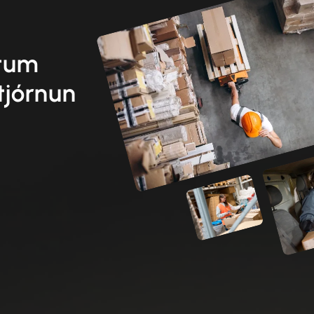
etum
tjórnun