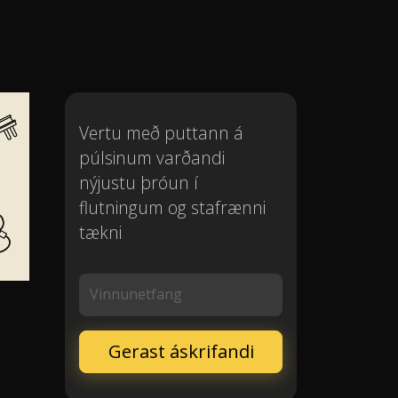
Vertu með puttann á
púlsinum varðandi
nýjustu þróun í
flutningum og stafrænni
tækni
Vinnunetfang