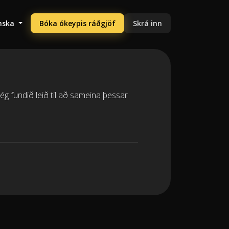
enska
Bóka ókeypis ráðgjöf
Skrá inn
ég fundið leið til að sameina þessar