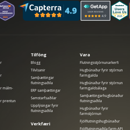
Tilföng
Vara
ir
Blogg
Flutningsstjórnunarkerfi
Tilvísanir
Hugbúnaður fyrir stjórnun
ir
farmgjalda
Samþættingar
flutningsaðila
Hugbúnaður fyrir stjórnun
rir málm-
farmgjaldsálaga
ERP samþættingar
Samþættingarhugbúnaður
Samstarfsaðilar
ir prentun
flutningsaðila
Upplýsingar fyrir
Hugbúnaður fyrir
flutningsaðila
farmstjórnun
Fjölflutningshugbúnaður
Verkfæri
Fjölflutningsaðila farm-API