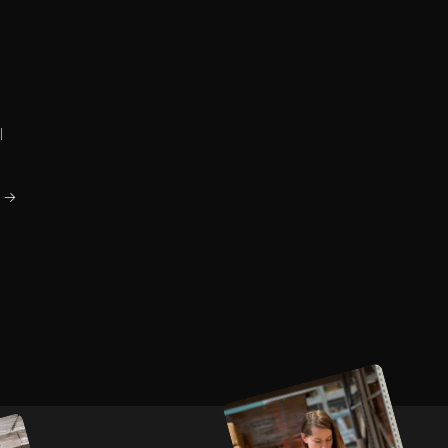
l
a →