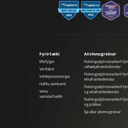
Fyrirtæki
Atvinnugreinar
Eftirfylgni
Flutningsstjórnunarkerfi fyr
raftækjaframleiðendur
Verðskrá
Flutningsstjórnunarkerfi fyr
Viðskiptavinasögur
efnaframleiðendur
Hafðu samband
Flutningsstjórnunarkerfi fy
Vertu
og vélaframleiðendur
samstarfsaðili
Flutningsstjórnunarkerfi fyr
og pökkun
Sjá allar atvinnugreinar