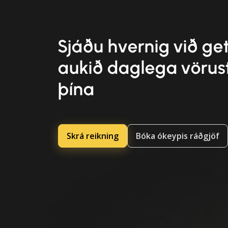
Sjáðu hvernig við g
aukið daglega vörus
þína
Skrá reikning
Bóka ókeypis ráðgjöf