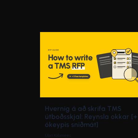
Hvernig á að skrifa TMS
útboðsskjal: Reynsla okkar [+
ókeypis sniðmát]
Ülari Kalamees