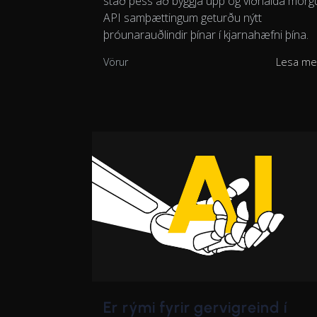
stað þess að byggja upp og viðhalda mör
API samþættingum geturðu nýtt
þróunarauðlindir þínar í kjarnahæfni þína.
Vörur
Lesa me
Er rými fyrir gervigreind í