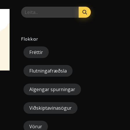
Flokkar
Fréttir
Flutningafræðsla
a
Algengar spurningar
Viðskiptavinasögur
Vörur