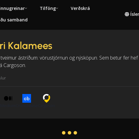
innugreinar
Tilföng
Verðskrá
Ísl
fðu samband
ri Kalamees
i tveimur ástríðum: vörustjórnun og nýsköpun. Sem betur fer hef 
já Cargoson.
slur
n
Medium
Crunchbase
Cargoson