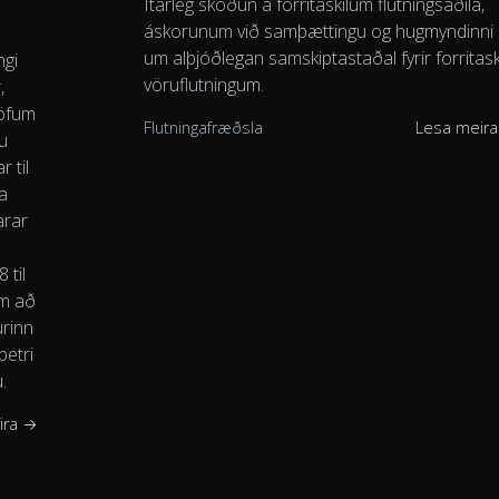
Ítarleg skoðun á forritaskilum flutningsaðila,
áskorunum við samþættingu og hugmyndinni
um alþjóðlegan samskiptastaðal fyrir forritaski
ngi
vöruflutningum.
,
röfum
Flutningafræðsla
Lesa meir
u
 til
a
arar
 til
um að
urinn
betri
.
ira →