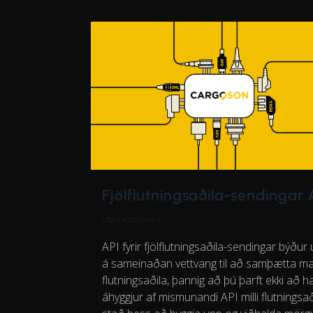
Fjölflutningsaðila-sendingar 
Ülari Kalamees
API fyrir fjölflutningsaðila-sendingar býður
á sameinaðan vettvang til að samþætta m
flutningsaðila, þannig að þú þarft ekki að h
áhyggjur af mismunandi API milli flutningsaði