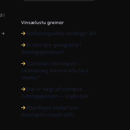
l í
Vinsælustu greinar
Fjölflutningsaðila-sendingar API
a →
Er rými fyrir gervigreind í
flutningageiranum?
CO2 losun í flutningum —
raunveruleg áskorun eða bara
smellur?
Ekki er hægt að stafræna
flutningageirann — sögðu þeir
Alþjóðlegur staðall fyrir
flutningaforritaskil (API)