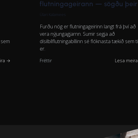
flutningageirann — sögðu þeir
Ülari Kalamees
Furðu nóg er flutningageirinn langt frá því að
vera nýjungagjarnn. Sumir segja að
ð sem
dísilbílflutningabíllinn sé flóknasta tækið sem ti
er.
ira →
Fréttir
Lesa meir