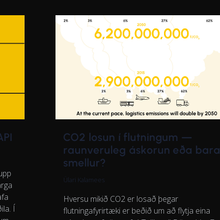
API
CO2 losun í flutningum —
raunveruleg áskorun eða bar
smellur?
 upp
Ülari Kalamees
arga
afa
Hversu mikið CO2 er losað þegar
la. Í
flutningafyrirtæki er beðið um að flytja eina