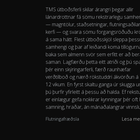
TMS útboðsferli skilar árangri þegar allir
lánardrottnar fá sömu rekstrarlegu samhe
— magntölur, staðsetningar, flutningsaðilar
kerfi — og svara sömu forgangsröðuðu k
á sama hátt. Flest útboðsskjöl sleppa þess
samhengi og þar af leiðandi koma tillögurnar
baka sem almenn svör sem erfitt er að ber
saman. Lagfærðu þetta eitt atriði og þú sp
þér einn skýringarferli, færð raunhæfar
verðtilboð og nærð rökstuddri ákvörðun á 8
12 vikum. En fyrst skaltu ganga úr skugga 
þú þurfir yfirleitt á þessu að halda. Ef rekst
er einlægur gefa nokkrar kynningar þér oft 
samning, hraðar, án mánaðalangrar vinnslu
Flutningafræðsla
Lesa me