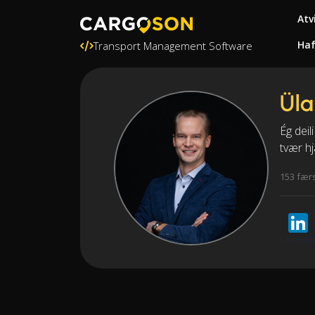
Atv
Ha
Transport Management Software
Üla
Ég deil
tvær h
153 fær
LinkedI