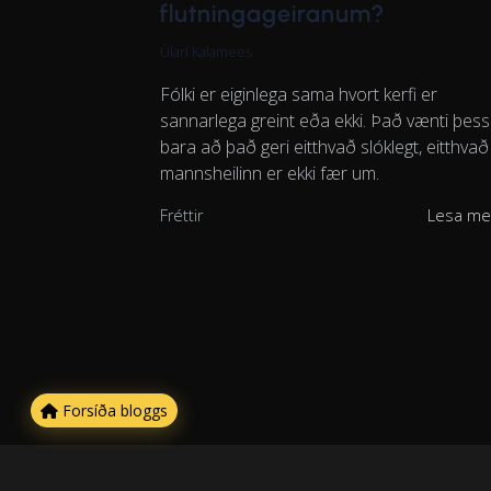
flutningageiranum?
Ülari Kalamees
Fólki er eiginlega sama hvort kerfi er
sannarlega greint eða ekki. Það vænti þess
bara að það geri eitthvað slóklegt, eitthva
mannsheilinn er ekki fær um.
Fréttir
Lesa me
Forsíða bloggs