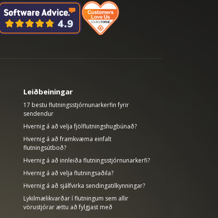
Leiðbeiningar
17 bestu flutningsstjórnunarkerfin fyrir
sendendur
Hvernig á að velja fjölflutningshugbúnað?
Hvernig á að framkvæma einfalt
flutningsútboð?
Hvernig á að innleiða flutningsstjórnunarkerfi?
Hvernig á að velja flutningsaðila?
Hvernig á að sjálfvirka sendingatilkynningar?
Lykilmælikvarðar í flutningum sem allir
vörustjórar ættu að fylgjast með