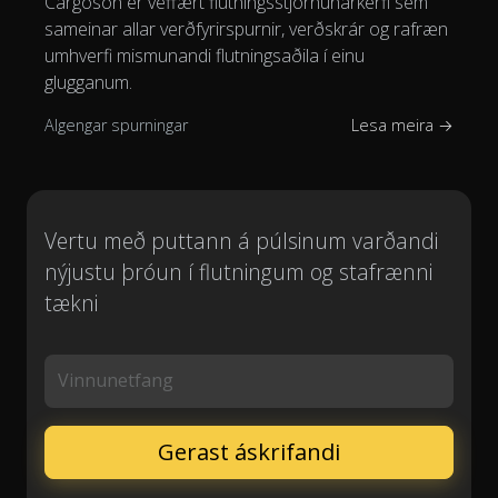
Cargoson er veffært flutningsstjórnunarkerfi sem
sameinar allar verðfyrirspurnir, verðskrár og rafræn
umhverfi mismunandi flutningsaðila í einu
glugganum.
Algengar spurningar
Lesa meira →
Vertu með puttann á púlsinum varðandi
nýjustu þróun í flutningum og stafrænni
tækni
Vinnunetfang