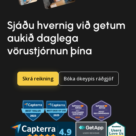
Sjáðu hvernig við getum
aukið daglega
vörustjórnun þína
Skrá reikning
Bóka ókeypis ráðgjöf