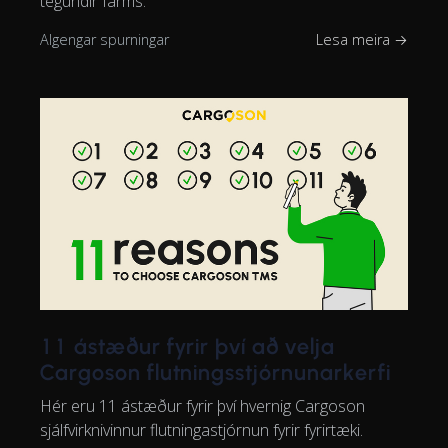
tegundir farms.
Algengar spurningar
Lesa meira →
11 ástæður fyrir því að velja
Cargoson flutningsstjórnunarkerfi
Hér eru 11 ástæður fyrir því hvernig Cargoson
sjálfvirknivinnur flutningastjórnun fyrir fyrirtæki.