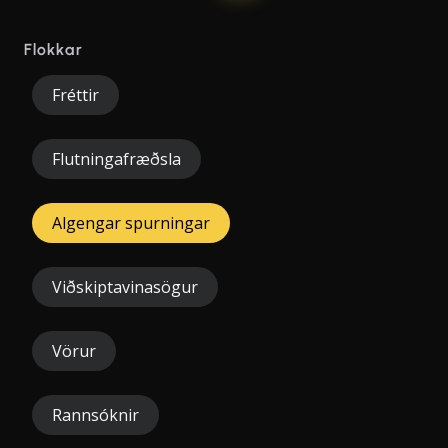
Flokkar
Fréttir
Flutningafræðsla
Algengar spurningar
Viðskiptavinasögur
Vörur
Rannsóknir