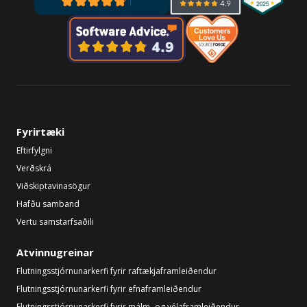
Fyrirtæki
Eftirfylgni
Verðskrá
Viðskiptavinasögur
Hafðu samband
Vertu samstarfsaðili
Atvinnugreinar
Flutningsstjórnunarkerfi fyrir raftækjaframleiðendur
Flutningsstjórnunarkerfi fyrir efnaframleiðendur
Flutningsstjórnunarkerfi fyrir málm- og vélaframleiðendur