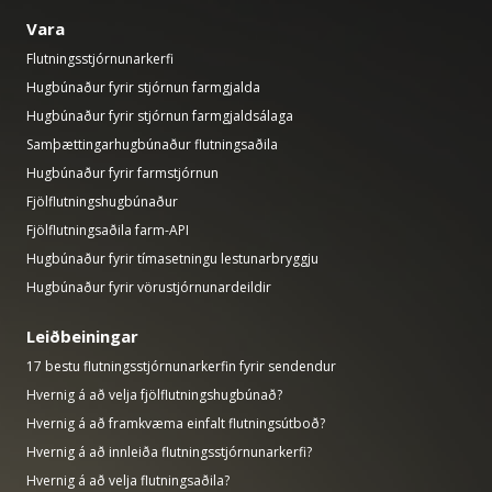
Vara
Flutningsstjórnunarkerfi
Hugbúnaður fyrir stjórnun farmgjalda
Hugbúnaður fyrir stjórnun farmgjaldsálaga
Samþættingarhugbúnaður flutningsaðila
Hugbúnaður fyrir farmstjórnun
Fjölflutningshugbúnaður
Fjölflutningsaðila farm-API
Hugbúnaður fyrir tímasetningu lestunarbryggju
Hugbúnaður fyrir vörustjórnunardeildir
Leiðbeiningar
17 bestu flutningsstjórnunarkerfin fyrir sendendur
Hvernig á að velja fjölflutningshugbúnað?
Hvernig á að framkvæma einfalt flutningsútboð?
Hvernig á að innleiða flutningsstjórnunarkerfi?
Hvernig á að velja flutningsaðila?