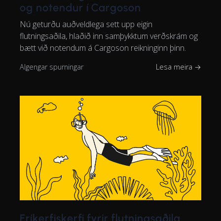
og notendur í Cargoson
Nú geturðu auðveldlega sett upp eigin
flutningsaðila, hlaðið inn samþykktum verðskrám og
bætt við notendum á Cargoson reikninginn þinn.
Algengar spurningar
Lesa meira →
Fríkerfiskerfi fyrir flutningsaðila