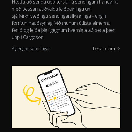
Hættu að senda uppfærslur á sendingum handvirkt
með þessari auðveldu leiðbeiningu um
sjálfvirknivæðingu sendingartilkynninga - engin
forritun nauðsynleg! Við munum útlista almennu
ferlið og leiða þig í gegnum hvernig á að setja þær
upp í Cargoson.
Algengar spurningar
Lesa meira →