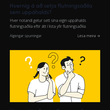
Hvernig á að setja flutningsaðila
sem uppáhalds?
Hver notandi getur sett sína eigin uppáhalds
flutningsaðila eftir átt í lista yfir flutningsaðila.
Algengar spurningar
Lesa meira →