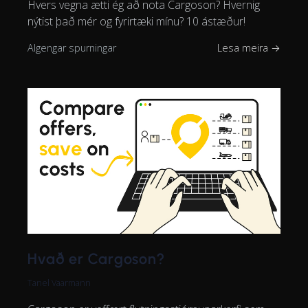
Hvers vegna ætti ég að nota Cargoson? Hvernig
nýtist það mér og fyrirtæki mínu? 10 ástæður!
Algengar spurningar
Lesa meira →
Hvað er Cargoson?
Tanel Vaarmann