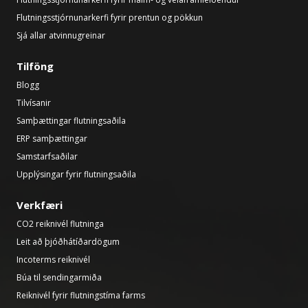
Flutningsstjórnunarkerfi fyrir prentun og pökkun
Sjá allar atvinnugreinar
Tilföng
Blogg
Tilvísanir
Samþættingar flutningsaðila
ERP samþættingar
Samstarfsaðilar
Upplýsingar fyrir flutningsaðila
Verkfæri
CO2 reiknivél flutninga
Leit að þjóðhátíðardögum
Incoterms reiknivél
Búa til sendingarmiða
Reiknivél fyrir flutningstíma farms