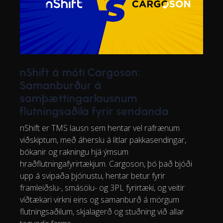
nShift á móti Cargoson:
Samanburður á
samþættingarlausnum
flutningsaðila fyrir sendanda
nShift er TMS lausn sem hentar vel rafrænum
viðskiptum, með áherslu á litlar pakkasendingar,
bókanir og rakningu hjá ýmsum
hraðflutningafyrirtækjum. Cargoson, þó það bjóði
upp á svipaða þjónustu, hentar betur fyrir
framleiðslu-, smásölu- og 3PL fyrirtæki, og veitir
víðtækari virkni eins og samanburð á mörgum
flutningsaðilum, skjalagerð og stuðning við allar