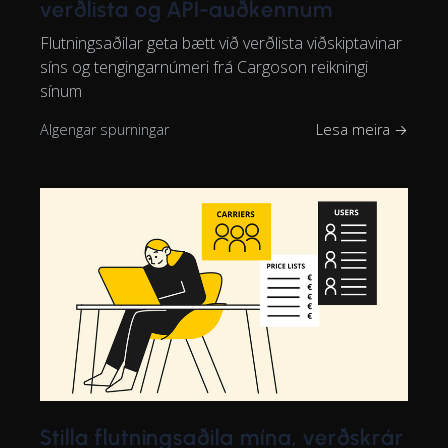
verðlista og API-auðkennum
Flutningsaðilar geta bætt við verðlista viðskiptavinar
síns og tengingarnúmeri frá Cargoson reikningi
sínum
Algengar spurningar
Lesa meira →
Stilla flutningsaðila mína, verðskrár