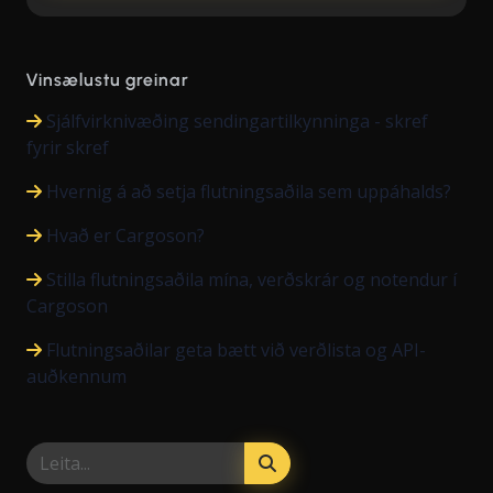
Vinsælustu greinar
Sjálfvirknivæðing sendingartilkynninga - skref
fyrir skref
Hvernig á að setja flutningsaðila sem uppáhalds?
Hvað er Cargoson?
Stilla flutningsaðila mína, verðskrár og notendur í
Cargoson
Flutningsaðilar geta bætt við verðlista og API-
auðkennum