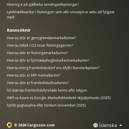
Hvernig á að sjálfvirka sendingatilkynningar?
Lykilmælikvarðar í flutningum sem allir vörustjórar ættu að fylgjast
með
Rannsóknir
Hversu stór er gervigreindarmarkaðurinn?
Hversu mikið CO2 losar flutningageirinn?
Hversu stór er flutningamarkaðurinn?
Hversu stór er fyrirtækjahugbúnaðarmarkaðurinn?
Hversu mörg framleiðslustörf eru ófyllt í Bandaríkjunum?
Hversu stór er ERP markaðurinn?
Hversu stór er framleiðsluiðnaðurinn?
50 stærstu framleiðslufyrirtæki heims eftir tekjum
AWS vs Azure vs Google: Markaðshlutdeild skýjaþjónustu (2025)
Fjöldi gagnasafna eftir löndum (nóvember 2025)
Íslenska
© 2026 Cargoson.com