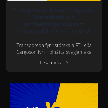
Transporeon á móti Cargoson:
Samanburður á
samþættingarlausnum
flutningsaðila fyrir sendanda
Transporeon fyrir stórskala FTL eða
Cargoson fyrir fjölhátta sveigjanleika
Lesa meira →