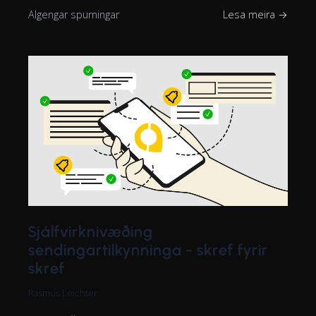
Algengar spurningar
Lesa meira →
Sjálfvirknivæðing
sendingartilkynninga - skref fyrir
skref
Rasmus Leichter