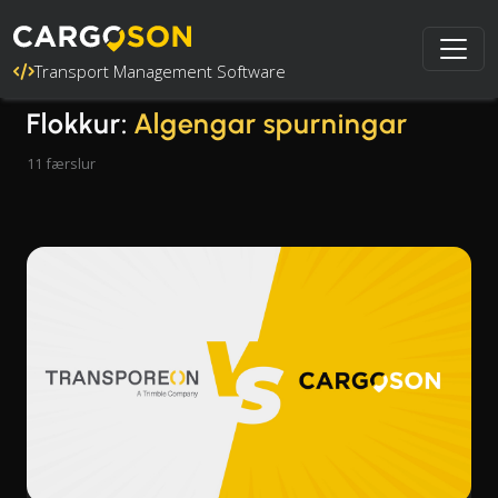
Transport Management Software
Flokkur:
Algengar spurningar
11 færslur