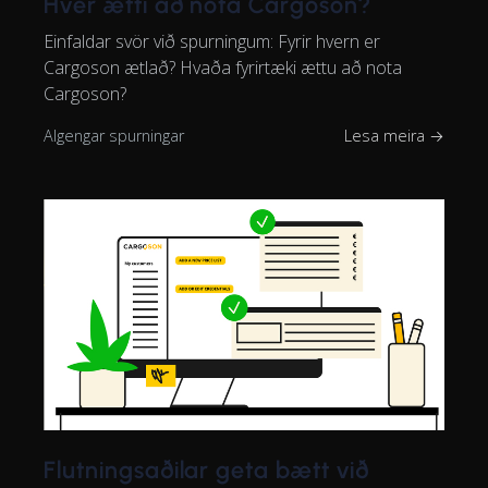
Hver ætti að nota Cargoson?
Einfaldar svör við spurningum: Fyrir hvern er
Cargoson ætlað? Hvaða fyrirtæki ættu að nota
Cargoson?
Algengar spurningar
Lesa meira →
Flutningsaðilar geta bætt við