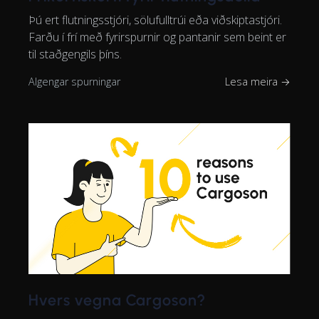
Þú ert flutningsstjóri, sölufulltrúi eða viðskiptastjóri.
Farðu í frí með fyrirspurnir og pantanir sem beint er
til staðgengils þíns.
Algengar spurningar
Lesa meira →
Hvers vegna Cargoson?