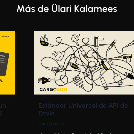
Más de Ülari Kalamees
Estándar Universal de API de
un
Envío
5
Ülari Kalamees