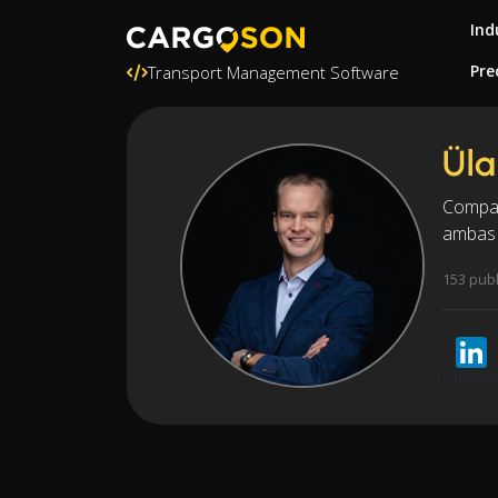
Ind
Pre
Transport Management Software
Üla
Compar
ambas 
153 pub
LinkedI