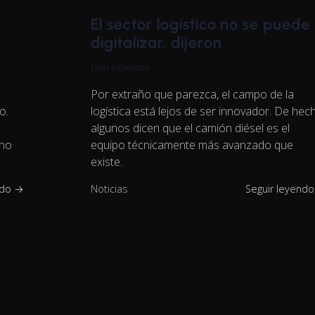
l
El sector logístico no se puede
digitalizar, dijeron
Ülari Kalamees
Por extraño que parezca, el campo de la
o.
logística está lejos de ser innovador. De hec
algunos dicen que el camión diésel es el
ano
equipo técnicamente más avanzado que
existe.
ndo →
Noticias
Seguir leyend