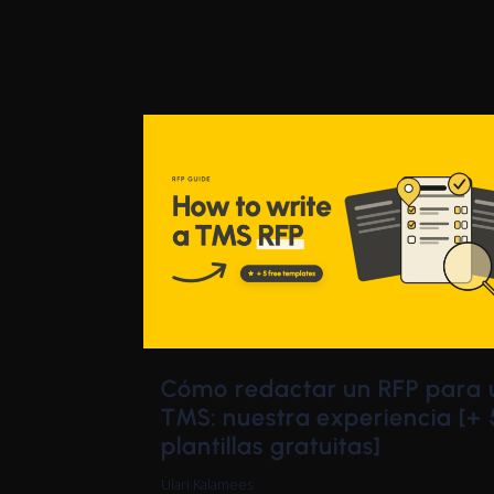
Cómo redactar un RFP para 
TMS: nuestra experiencia [+ 
plantillas gratuitas]
Ülari Kalamees