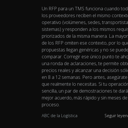
Un RFP para un TMS funciona cuando to
los proveedores reciben el mismo context
operativo (volúmenes, sedes, transportista
sistemas) y responden a los mismos requi
priorizados de la misma manera. La mayor
de los RFP omiten ese contexto, por lo qu
propuestas llegan genéricas y no se pued
comparar. Corregir ese único punto te ah
una ronda de aclaraciones, te permite obt
precios reales y alcanzar una decisión sól
en 8 a 12 semanas. Pero antes, asegúrate
que realmente lo necesitas. Si tu operació
sencilla, un par de demostraciones te dar
mejor acuerdo, más rápido y sin meses de
proceso.
ABC de la Logística
Seguir leye