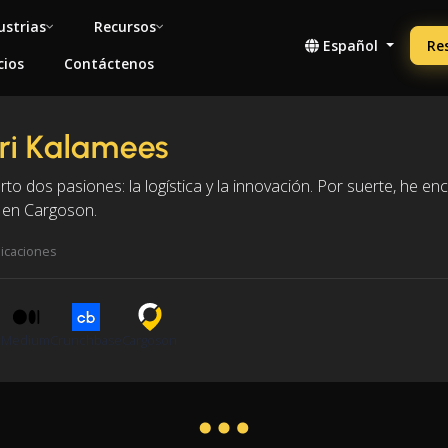
ustrias
Recursos
Español
Re
cios
Contáctenos
ri Kalamees
to dos pasiones: la logística y la innovación. Por suerte, he 
en Cargoson.
licaciones
n
Medium
Crunchbase
Cargoson