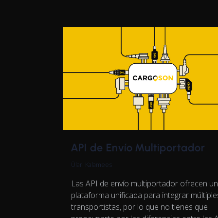
API de Envío Multiportador
Ülari Kalamees
Las API de envío multiportador ofrecen u
plataforma unificada para integrar múltiple
transportistas, por lo que no tienes que