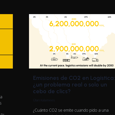
Emisiones de CO2 en Logística
¿un problema real o solo un
cebo de clics?
na
Ülari Kalamees
s
¿Cuánto CO2 se emite cuando pido a una