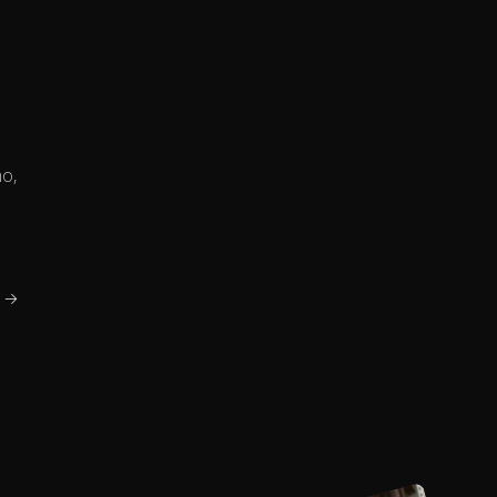
ho,
o →