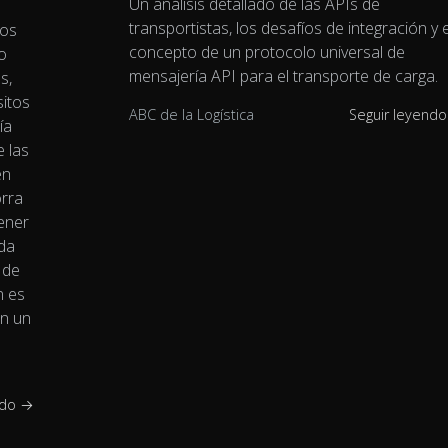
Un análisis detallado de las APIs de
transportistas, los desafíos de integración y e
dos
concepto de un protocolo universal de
o
mensajería API para el transporte de carga.
s,
sitos
ABC de la Logística
Seguir leyend
ía
e las
en
orra
ener
ida
 de
n es
án un
ndo →