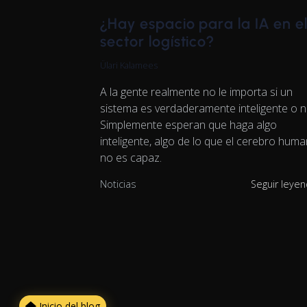
¿Hay espacio para la IA en e
sector logístico?
Ülari Kalamees
A la gente realmente no le importa si un
sistema es verdaderamente inteligente o n
Simplemente esperan que haga algo
inteligente, algo de lo que el cerebro hum
no es capaz.
Noticias
Seguir leye
Inicio del blog