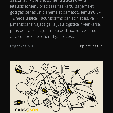
salīdzināt. Novērsiet šo vienu trūkumu — un
ietaupīsiet vienu precizēšanas kārtu, saņemsiet
godīgas cenas un pieņemsiet pamatotu lēmumu 8–
12 nedēļu laikā. Taču vispirms pārliecinieties, vai RFP
jums vispār ir vajadzīgs. Ja jūsu loģistika ir vienkārša,
pāris demonstrāciju parasti dod labāku rezultātu
ātrāk un bez mēnešiem ilga procesa.
Loģistikas ABC
Turpināt lasīt →