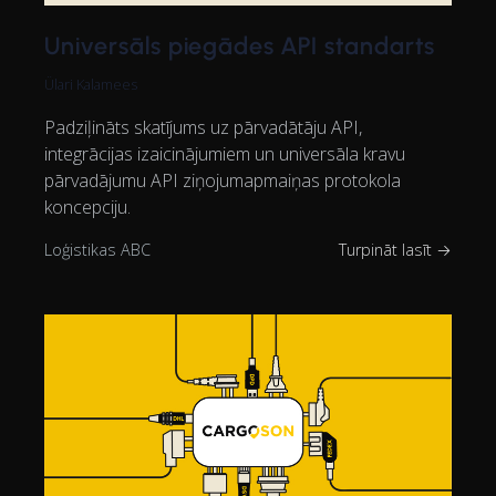
Universāls piegādes API standarts
Ülari Kalamees
Padziļināts skatījums uz pārvadātāju API,
integrācijas izaicinājumiem un universāla kravu
pārvadājumu API ziņojumapmaiņas protokola
koncepciju.
Loģistikas ABC
Turpināt lasīt →