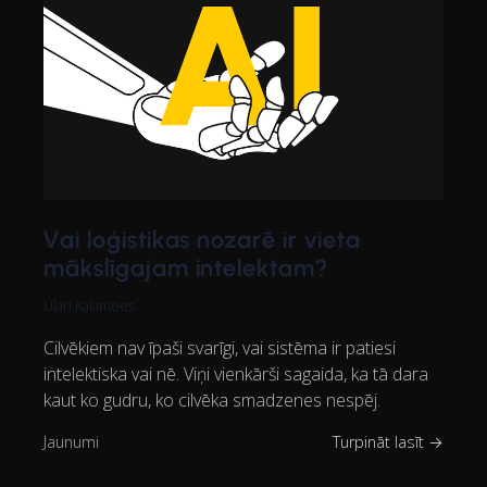
Vai loģistikas nozarē ir vieta
mākslīgajam intelektam?
Ülari Kalamees
Cilvēkiem nav īpaši svarīgi, vai sistēma ir patiesi
intelektiska vai nē. Viņi vienkārši sagaida, ka tā dara
kaut ko gudru, ko cilvēka smadzenes nespēj.
Jaunumi
Turpināt lasīt →