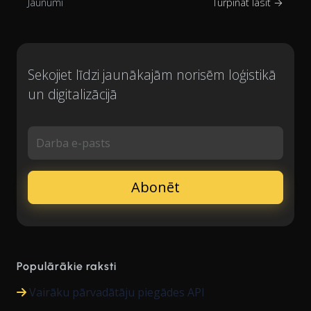
Jaunumi
Turpināt lasīt →
Sekojiet līdzi jaunākajām norisēm loģistikā
un digitalizācijā
Darba e-pasts
Populārākie raksti
Vairāku pārvadātāju piegādes API