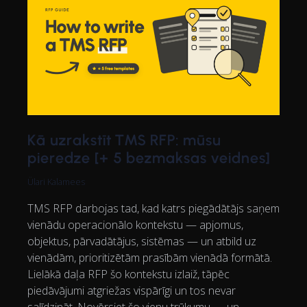
Kā uzrakstīt TMS RFP: mūsu
pieredze [+ 5 bezmaksas veidnes]
Ülari Kalamees
TMS RFP darbojas tad, kad katrs piegādātājs saņem
vienādu operacionālo kontekstu — apjomus,
objektus, pārvadātājus, sistēmas — un atbild uz
vienādām, prioritizētām prasībām vienādā formātā.
Lielākā daļa RFP šo kontekstu izlaiž, tāpēc
piedāvājumi atgriežas vispārīgi un tos nevar