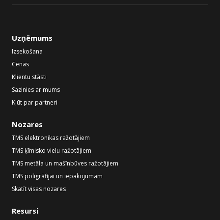
Uzņēmums
Izsekošana
Cenas
Klientu stāsti
Sazinies ar mums
Kļūt par partneri
Nozares
TMS elektronikas ražotājiem
TMS ķīmisko vielu ražotājiem
TMS metāla un mašīnbūves ražotājiem
TMS poligrāfijai un iepakojumam
Skatīt visas nozares
Resursi