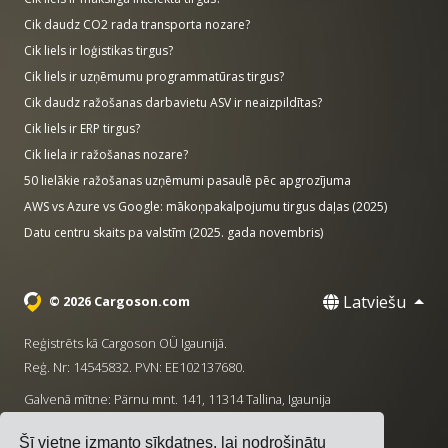
Cik daudz CO2 rada transporta nozare?
Cik liels ir loģistikas tirgus?
Cik liels ir uzņēmumu programmatūras tirgus?
Cik daudz ražošanas darbavietu ASV ir neaizpildītas?
Cik liels ir ERP tirgus?
Cik liela ir ražošanas nozare?
50 lielākie ražošanas uzņēmumi pasaulē pēc apgrozījuma
AWS vs Azure vs Google: mākoņpakalpojumu tirgus daļas (2025)
Datu centru skaits pa valstīm (2025. gada novembris)
Latviešu
© 2026 Cargoson.com
Reģistrēts kā Cargoson OÜ Igaunijā.
Reģ. Nr: 14545832. PVN: EE102137680.
Galvenā mītne: Pärnu mnt. 141, 11314 Tallina, Igaunija
·
+372 5555 0028
hello@cargoson.com
Šī vietne izmanto sīkdatnes, lai nodrošinātu