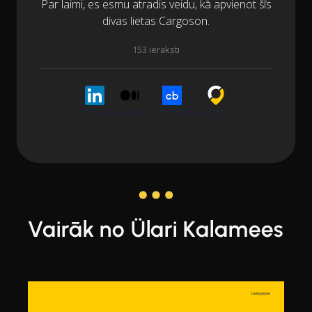
Par laimi, es esmu atradis veidu, kā apvienot šīs
divas lietas Cargoson.
153 ieraksti
LinkedIn
Medium
Crunchbase
Cargoson
Vairāk no Ülari Kalamees