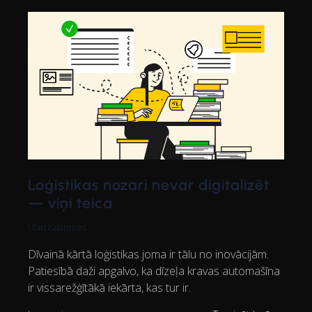
Loģistikas nozari nevar digitalizēt
— viņi teica
Ülari Kalamees
Dīvainā kārtā loģistikas joma ir tālu no inovācijām.
Patiesībā daži apgalvo, ka dīzeļa kravas automašīna
ir vissarežģītākā iekārta, kas tur ir.