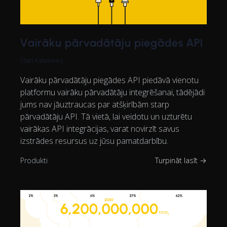
Vairāku pārvadātāju piegādes API
Ülari Kalamees
Vairāku pārvadātāju piegādes API piedāvā vienotu
platformu vairāku pārvadātāju integrēšanai, tādējādi
jums nav jāuztraucas par atšķirībām starp
pārvadātāju API. Tā vietā, lai veidotu un uzturētu
vairākas API integrācijas, varat novirzīt savus
izstrādes resursus uz jūsu pamatdarbību.
Produkti
Turpināt lasīt →