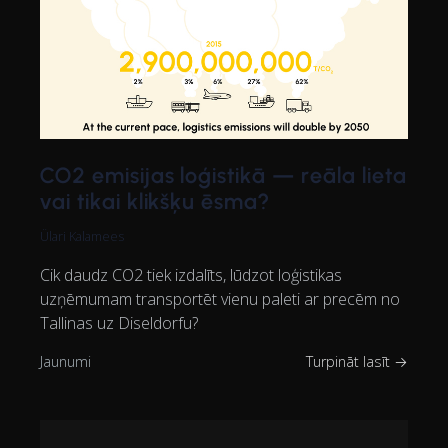
CO2 emisijas loģistikā — reāla lieta
vai tikai klikšķu ēsma?
Ülari Kalamees
Cik daudz CO2 tiek izdalīts, lūdzot loģistikas
uzņēmumam transportēt vienu paleti ar precēm no
Tallinas uz Diseldorfu?
Jaunumi
Turpināt lasīt →