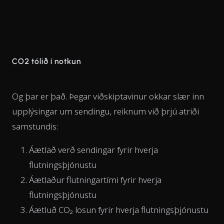
CO2 tólið í notkun
Og þar er það. Þegar viðskiptavinur okkar slær inn
upplýsingar um sendingu, reiknum við þrjú atriði
samstundis:
Áætlað verð sendingar fyrir hverja
flutningsþjónustu
Áætlaður flutningartími fyrir hverja
flutningsþjónustu
Áætluð CO₂ losun fyrir hverja flutningsþjónustu