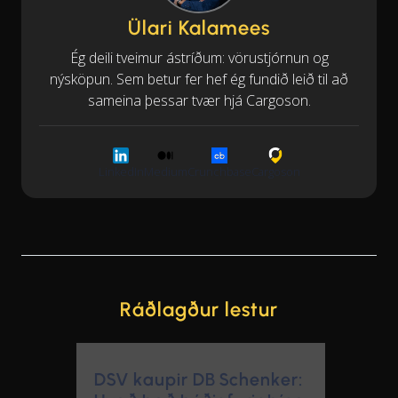
Ülari Kalamees
Ég deili tveimur ástríðum: vörustjórnun og
nýsköpun. Sem betur fer hef ég fundið leið til að
sameina þessar tvær hjá Cargoson.
LinkedIn
Medium
Crunchbase
Cargoson
Ráðlagður lestur
DSV kaupir DB Schenker:
Hvað það þýðir fyrir þína
vörustjórnun - og af