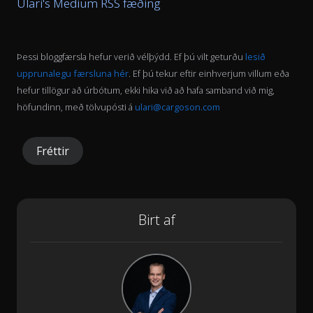
Ülari's Medium RSS fæðing
Þessi bloggfærsla hefur verið vélþýdd. Ef þú vilt geturðu
lesið
upprunalegu færsluna hér
. Ef þú tekur eftir einhverjum villum eða
hefur tillögur að úrbótum, ekki hika við að hafa samband við mig,
höfundinn, með tölvupósti á
ulari@cargoson.com
Fréttir
Birt af