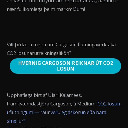
annað tól í formi fyrirfram reiknaðrar CO₂ áætlunar
nær fullkomlega þeim markmiðum!
Vilt þú læra meira um Cargoson flutningaverktaka
CO2 losunarútreikningslíkön?
HVERNIG CARGOSON REIKNAR ÚT CO2
LOSUN
Upphaflega birt af Ülari Kalamees,
framkvæmdastjóra Cargoson, á Medium:
CO2 losun
í flutningum — raunveruleg áskorun eða bara
smellur?