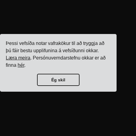
Þessi vefsíða notar vafrakökur til að tryggja að
þú fáir bestu upplifunina á vefsíðunni okkar.
Læra meira
. Persónuverndarstefnu okkar er að
finna
hér
.
Ég skil
Forsíða bloggs