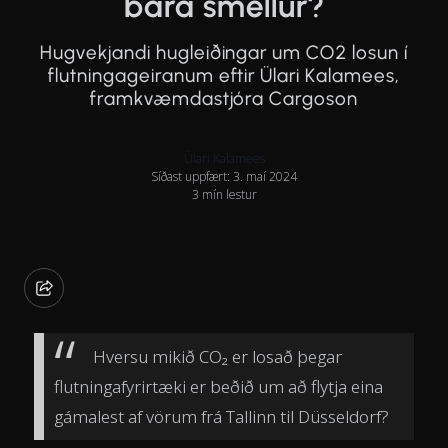
bara smellur?
Hugvekjandi hugleiðingar um CO2 losun í
flutningageiranum eftir Ülari Kalamees,
framkvæmdastjóra Cargoson
Ülari Kalamees
Síðast uppfært: 3. maí 2024
3 mín lestur
Hversu mikið CO₂ er losað þegar
flutningafyrirtæki er beðið um að flytja eina
gámalest af vörum frá Tallinn til Düsseldorf?