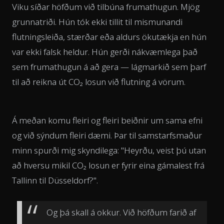
Viku síðar höfðum við tilbúna frumathugun. Mjög
grunnatriði. Hún tók ekki tillit til mismunandi
flutningsleiða, stærðar eða aldurs ökutækja en hún
var ekki falsk heldur. Hún gerði nákvæmlega það
sem frumathugun á að gera — lágmarkið sem þarf
til að reikna út CO₂ losun við flutning á vörum.
Á meðan komu fleiri og fleiri beiðnir um sama efni
og við sýndum fleiri dæmi. Þar til samstarfsmaður
minn spurði mig skyndilega: "Heyrðu, veist þú utan
að hversu mikil CO₂ losun er fyrir eina gámalest frá
Tallinn til Düsseldorf?".
Og þá skall á okkur. Við höfðum farið af