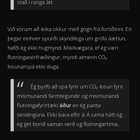
stað í ranga átt.
Við vorum að leika okkur með gögn frá fortíðinni. En
þegar einhver spurði skyndilega um grófa áætlun,
hafði ég ekki hugmynd. Mikilvægara, ef ég væri
flutningasérfræðingur, myndi almenn CO₂
losunarspá ekki duga.
Ég þyrfti að spá fyrir um CO₂ losun fyrir
mismunandi farmtegundir og mismunandi
flutningafyrirtæki
áður
en ég panta
sendinguna. Ekki bara eftir á. Á sama hátt og
ég get borið saman verð og flutningartíma.