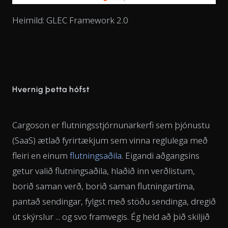
Heimild: GLEC Framework 2.0
Hvernig þetta hófst
Cargoson er flutningsstjórnunarkerfi sem þjónustu
(SaaS) ætlað fyrirtækjum sem vinna reglulega með
fleiri en einum
flutningsaðila
. Eigandi aðgangsins
getur valið flutningsaðila, hlaðið inn verðlistum,
borið saman verð, borið saman flutningartíma,
pantað sendingar, fylgst með stöðu sendinga, dregið
út skýrslur ... og svo framvegis. Ég held að þið skiljið