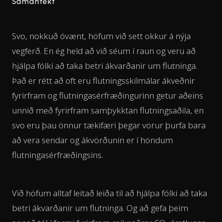
Samantekt
Svo, nokkuð óvænt, höfum við sett okkur á nýja
vegferð. En ég held að við séum í raun og veru að
hjálpa fólki að taka betri ákvarðanir um flutninga.
Það er rétt að oft eru flutningsskilmálar ákveðnir
fyrirfram og flutningasérfræðingurinn getur aðeins
unnið með fyrirfram samþykktan flutningsaðila, en
svo eru þau önnur tækifæri þegar vörur þurfa bara
að vera sendar og ákvörðunin er í höndum
flutningasérfræðingsins.
Við höfum alltaf leitað leiða til að hjálpa fólki að taka
betri ákvarðanir um flutninga. Og að gefa þeim