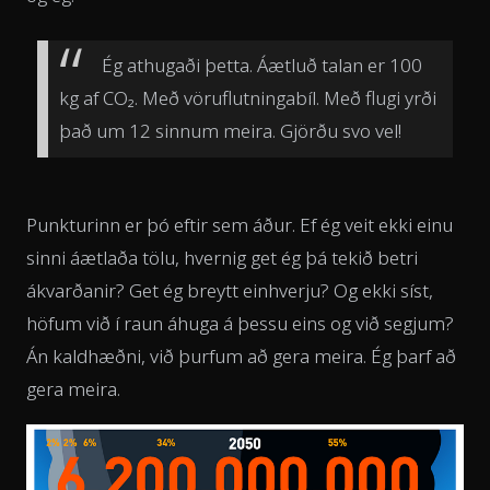
Ég athugaði þetta. Áætluð talan er 100
kg af CO₂. Með vöruflutningabíl. Með flugi yrði
það um 12 sinnum meira. Gjörðu svo vel!
Punkturinn er þó eftir sem áður. Ef ég veit ekki einu
sinni áætlaða tölu, hvernig get ég þá tekið betri
ákvarðanir? Get ég breytt einhverju? Og ekki síst,
höfum við í raun áhuga á þessu eins og við segjum?
Án kaldhæðni, við þurfum að gera meira. Ég þarf að
gera meira.