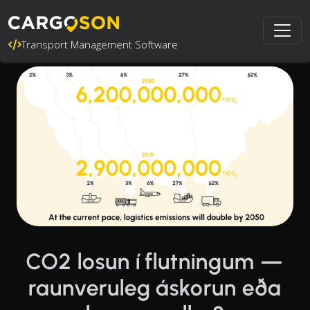
Transport Management Software
CO2 losun í flutningum —
raunveruleg áskorun eða