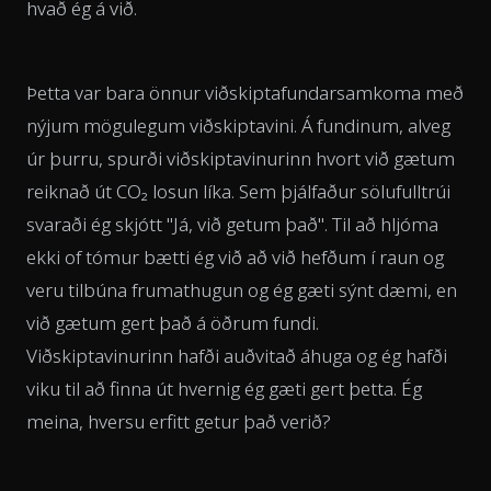
hvað ég á við.
Þetta var bara önnur viðskiptafundarsamkoma með
nýjum mögulegum viðskiptavini. Á fundinum, alveg
úr þurru, spurði viðskiptavinurinn hvort við gætum
reiknað út CO₂ losun líka. Sem þjálfaður sölufulltrúi
svaraði ég skjótt "Já, við getum það". Til að hljóma
ekki of tómur bætti ég við að við hefðum í raun og
veru tilbúna frumathugun og ég gæti sýnt dæmi, en
við gætum gert það á öðrum fundi.
Viðskiptavinurinn hafði auðvitað áhuga og ég hafði
viku til að finna út hvernig ég gæti gert þetta. Ég
meina, hversu erfitt getur það verið?