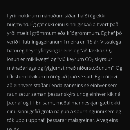
Fyrir nokkrum mánuðum síðan hafði ég ekki
hugmynd. Ég gat ekki einu sinni giskað á hvort það
yrði mælt í grömmum eða kílógrömmum. Ég hef þó
verið í flutningageiranum í meira en 15 ár. Vissulega
hafði ég heyrt yfirlýsingar eins og
"að lækka CO₂
losun er mikilvægt"
og
"við keyrum CO₂ skýrslur
mánaðarlega og fylgjumst með niðurstöðunum".
Og
í flestum tilvikum trúi ég að það sé satt. Ég trúi því
að einhvers staðar í enda gangsins sé einhver sem
raun setur saman þessar skýrslur og einhver kíkir á
þær af og til. En samt, meðal manneskjan gæti ekki
einu sinni gefið grófa nálgun á spurningunni sem ég
tók upp í upphafi þessarar málsgreinar. Alveg eins
og ég.