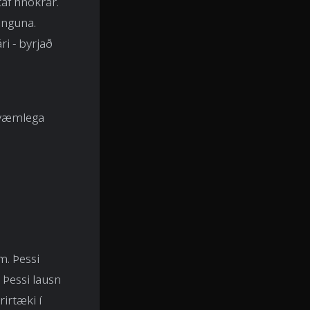
taf hnökrar.
inguna.
ri - byrjað
ákvæmlega
m. Þessi
 Þessi lausn
rirtæki í