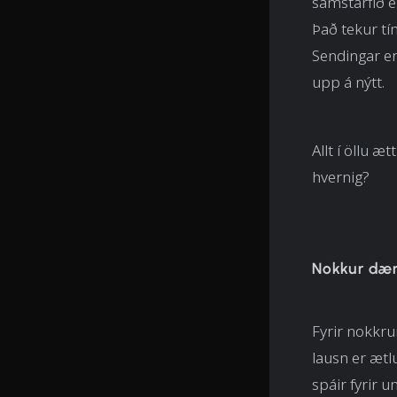
samstarfið e
Það tekur tí
Sendingar eru
upp á nýtt.
Allt í öllu æ
hvernig?
Nokkur dæm
Fyrir nokkru
lausn er ætl
spáir fyrir u