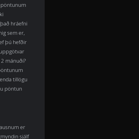
ðalpöntunum
ki
 það hráefni
rnig sem er,
ef þú hefðir
a uppgötvar
í 2 mánuði?
r pöntunum
enda tillögu
stu pöntun
rlausnum er
gmyndin sjálf