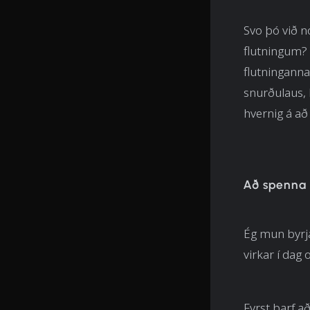
Svo þó við n
flutningum? 
flutninganna
snurðulaus, 
hvernig á að
Að spenna
Ég mun byrja
virkar í dag 
Fyrst þarf að