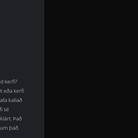
nd kerfi?
t eða kerfi
afa kallað
i sé
klárt. Það
 um það.