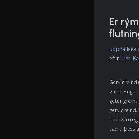
Er rými
flutni
upphaflega 
eftir
Ülari K
Gervigreind (
Varla. Engu a
getur greint
gervigreind. 
raunverulega
vænti þess a