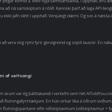
r þegar komið á. Með nýja samstarfsaðila, í upphafi, eru all
ma að ná samskiptum á rólið. Kannski þarf að laga API-teng
 ekki jafn slétt í upphafi. Venjulegt dæmi. Og svo á næsta á
tti að vera nóg rými fyrir gervigreind og snjöll lausnir. En n
i af vettvangi
m árum var ég þátttakandi í verkefni sem hét AiToldYou.co
uð flutningafyrirtækjum. En hún virkar líka á öðrum sviðum.
m flutningspantanir eftir viðskiptavinum (viðskiptavinur = fy