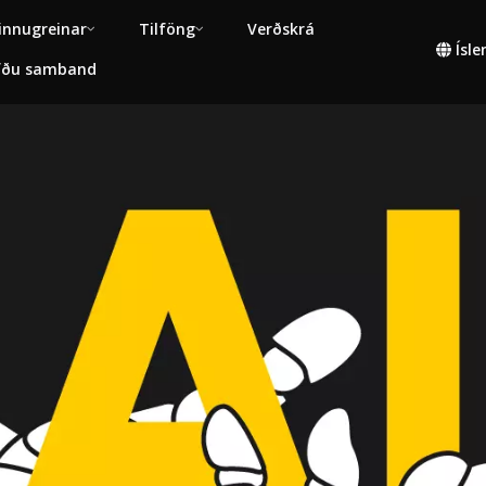
innugreinar
Tilföng
Verðskrá
Ísl
fðu samband