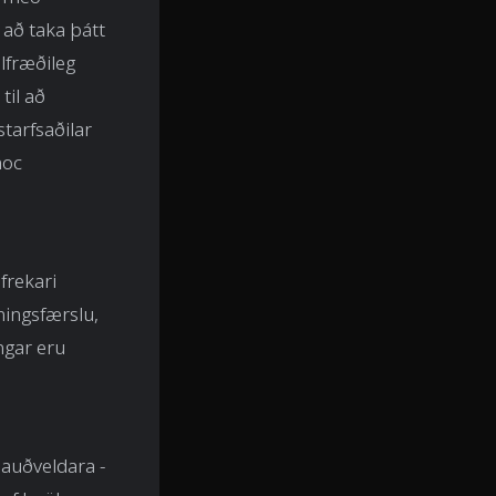
l að taka þátt
ölfræðileg
til að
tarfsaðilar
hoc
frekari
ningsfærslu,
ingar eru
auðveldara -