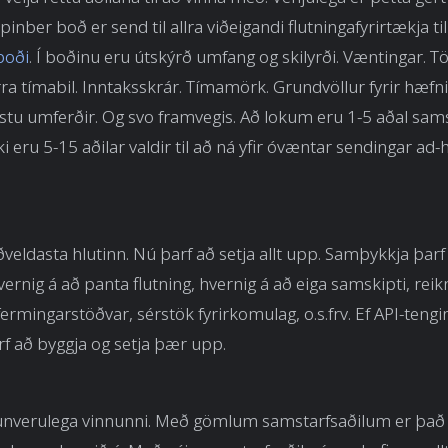
Opinber boð er send til allra viðeigandi flutningafyrirtækja ti
boði
. Í boðinu eru útskýrð umfang og skilyrði. Væntingar. T
rra tímabil. Inntaksskrár. Tímamörk. Grundvöllur fyrir hæfni 
tu umferðir. Og svo framvegis. Að lokum eru 1-5 aðal sams
ki eru 5-15 aðilar valdir til að ná yfir óvæntar sendingar ad-
ðveldasta hlutinn. Nú þarf að setja allt upp. Samþykkja þarf 
vernig á að panta flutning, hvernig á að eiga samskipti, reik
fermingarstöðvar, sérstök fyrirkomulag, o.s.frv. Ef API-teng
rf að byggja og setja þær upp.
aunverulega vinnunni. Með gömlum samstarfsaðilum er það 