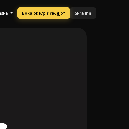
enska
Bóka ókeypis ráðgjöf
Skrá inn