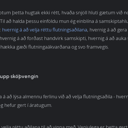
otum þetta hugtak ekki rétt, hvaða snjöll hluti gætum við no
Til að halda þessu einföldu mun ég einblína á samskiptahl
:
hvernig á að velja réttu flutningsaðilana
, hvernig á að ger
hvernig á að forðast handvirk samskipti, hvernig á að auka s
 hækka gæði flutningaákvarðana og svo framvegis.
 upp skóþvengin
 á að lýsa almennu ferlinu við að velja flutningsaðila - hver
og hefur gert í áratugum.
 velja réttu aðilana til að vinna með. Venjulega er þetta ge