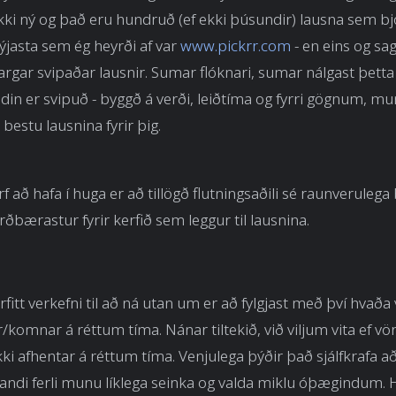
ekki ný og það eru hundruð (ef ekki þúsundir) lausna sem b
ýjasta sem ég heyrði af var
www.pickrr.com
- en eins og sa
gar svipaðar lausnir. Sumar flóknari, sumar nálgast þetta
n er svipuð - byggð á verði, leiðtíma og fyrri gögnum, mu
l bestu lausnina fyrir þig.
 að hafa í huga er að tillögð flutningsaðili sé raunverulega 
rðbærastur fyrir kerfið sem leggur til lausnina.
fitt verkefni til að ná utan um er að fylgjast með því hvaða
/komnar á réttum tíma. Nánar tiltekið, við viljum vita ef vö
ki afhentar á réttum tíma. Venjulega þýðir það sjálfkrafa a
gjandi ferli munu líklega seinka og valda miklu óþægindum. H