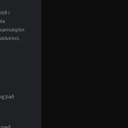
tið í
uta
a samskiptin
kilvirkni,
nig það
rt með