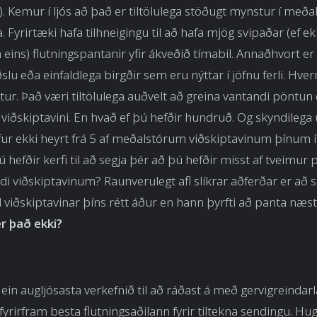
 Kemur í ljós að það er tiltölulega stöðugt mynstur í me
. Fyrirtæki hafa tilhneigingu til að hafa mjög svipaðar (ef ek
ins) flutningspantanir yfir ákveðið tímabil. Annaðhvort er
ðslu eða einfaldlega birgðir sem eru nýttar í jöfnu ferli. Hve
ur. Það væri tiltölulega auðvelt að greina vantandi pöntun 
 viðskiptavini. En hvað ef þú hefðir hundruð. Og skyndileg
ur ekki heyrt frá 5 af meðalstórum viðskiptavinum þínum 
ú hefðir kerfi til að segja þér að þú hefðir misst af tveimu
ndi viðskiptavinum? Raunverulegt afl slíkrar aðferðar er að s
l viðskiptavinar þíns rétt áður en hann þyrfti að panta næ
er það ekki?
ein augljósasta verkefnið til að ráðast á með gervigreinda
 fyrirfram besta flutningsaðilann fyrir tiltekna sendingu. Hu