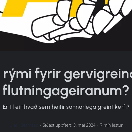
 rými fyrir gervigrein
flutningageiranum?
Er til eitthvað sem heitir sannarlega greint kerfi?
Ülari Kalamees
•
Síðast uppfært: 3. maí 2024
•
7 mín lestur