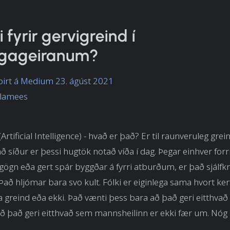
 fyrir gervigreind í
ngageiranum?
birt á Medium 23. ágúst 2021
alamees
Artificial Intelligence) - hvað er það? Er til raunveruleg grei
ð síður er þessi hugtök notað víða í dag. Þegar einhver forri
 gögn eða gert spár byggðar á fyrri atburðum, er það sjálfkr
Það hljómar bara svo kult. Fólki er eiginlega sama hvort kerf
 greind eða ekki. Það vænti þess bara að það geri eitthvað 
ð það geri eitthvað sem mannsheilinn er ekki fær um. Nóg