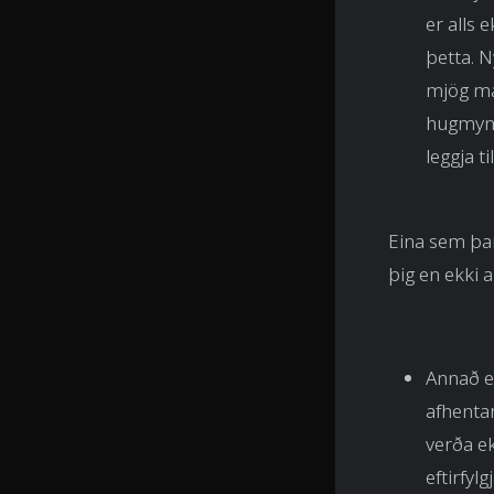
er alls 
þetta. N
mjög mar
hugmyndi
leggja ti
Eina sem þarf
þig en ekki a
Annað er
afhentar
verða ek
eftirfyl