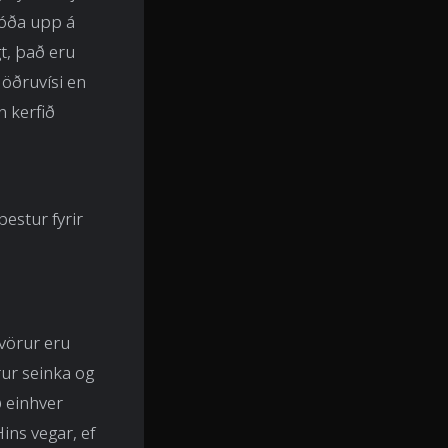
jóða upp á
gt, það eru
 öðruvísi en
n kerfið
bestur fyrir
 vörur eru
rur seinka og
ð einhver
ins vegar, ef