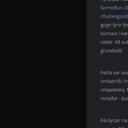
farmöflun
. 
í
flutningsút
gögn fyrir fy
komast í næs
valdir. Að au
grundvelli.
Þetta var au
smáatriði. H
rekjanleika, 
notaðar - þa
Þá byrjar r