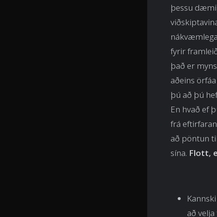
þessu dæmi).
viðskiptavina
nákvæmlega e
fyrir framlei
það er mynst
aðeins örfáa
þú að þú hef
En hvað ef þ
frá eftirfara
að pöntun ti
sína.
Flott, 
Kannski 
að velja