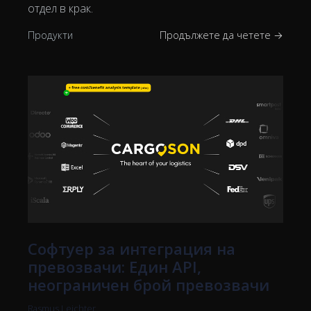
отдел в крак.
Продукти
Продължете да четете →
Софтуер за интеграция на
превозвачи: Един API,
неограничен брой превозвачи
Rasmus Leichter