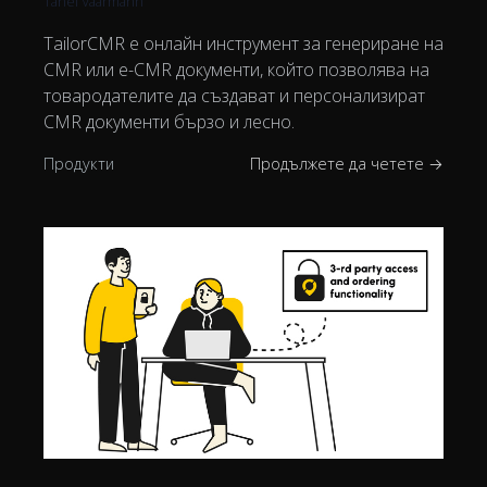
Tanel Vaarmann
TailorCMR е онлайн инструмент за генериране на
CMR или е-CMR документи, който позволява на
товародателите да създават и персонализират
CMR документи бързо и лесно.
Продукти
Продължете да четете →