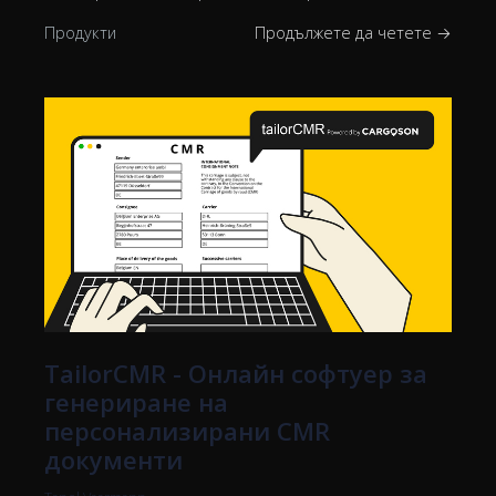
Продукти
Продължете да четете →
TailorCMR - Онлайн софтуер за
генериране на
персонализирани CMR
документи