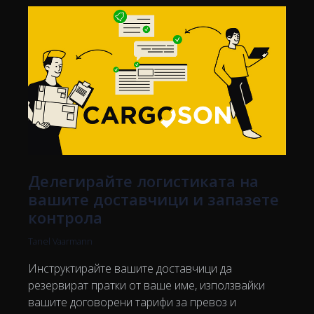
Делегирайте логистиката на
вашите доставчици и запазете
контрола
Tanel Vaarmann
Инструктирайте вашите доставчици да
резервират пратки от ваше име, използвайки
вашите договорени тарифи за превоз и