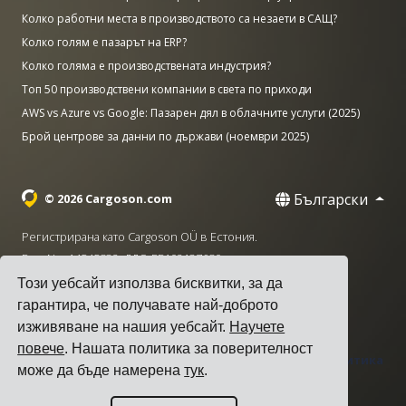
Колко работни места в производството са незаети в САЩ?
Колко голям е пазарът на ERP?
Колко голяма е производствената индустрия?
Топ 50 производствени компании в света по приходи
AWS vs Azure vs Google: Пазарен дял в облачните услуги (2025)
Брой центрове за данни по държави (ноември 2025)
Български
© 2026 Cargoson.com
Регистрирана като Cargoson OÜ в Естония.
Рег. No: 14545832. ДДС: EE102137680.
Този уебсайт използва бисквитки, за да
Централа: Pärnu mnt. 141, 11314 Талин, Естония
гарантира, че получавате най-доброто
·
+372 5555 0028
hello@cargoson.com
изживяване на нашия уебсайт.
Научете
повече
. Нашата политика за поверителност
Общи условия
|
Политика за поверителност
|
Политика
може да бъде намерена
тук
.
за бисквитките