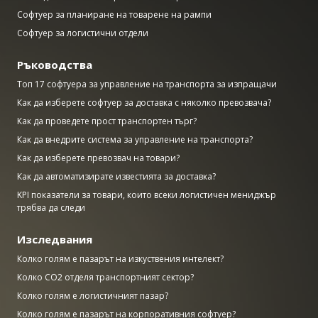
Софтуер за планиране на товарене на рампи
Софтуер за логистични отдели
Ръководства
Топ 17 софтуера за управление на транспорта за изпращачи
Как да изберете софтуер за доставка с няколко превозвача?
Как да проведете прост транспортен търг?
Как да внедрите система за управление на транспорта?
Как да изберете превозвач на товари?
Как да автоматизирате известията за доставка?
KPI показатели за товари, които всеки логистичен мениджър
трябва да следи
Изследвания
Колко голям е пазарът на изкуствения интелект?
Колко CO2 отделя транспортният сектор?
Колко голям е логистичният пазар?
Колко голям е пазарът на корпоративния софтуер?