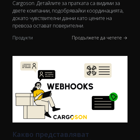
Cargoson. Детайлите за пратката са видими за
двете компании, подобрявайки координацията,
докато чувствителни данни като цените на
превоза остават поверителни.
Продукти
Продължете да четете →
Какво представляват