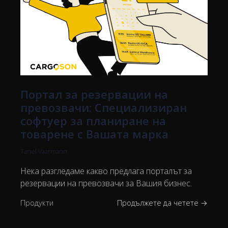
Портал за резервации на
превозвачи: Специализиран
софтуер за планиране на
товарене с Вашата марка
Tanel Vaarmann
Нека разгледаме какво предлага порталът за
резервации на превозвачи за Вашия бизнес.
Продукти
Продължете да четете →