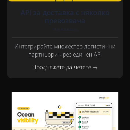
API за доставка с няколко
превозвача
Ülari Kalamees
Интегрирайте множество логистични
партньори чрез единен API
Продължете да четете →