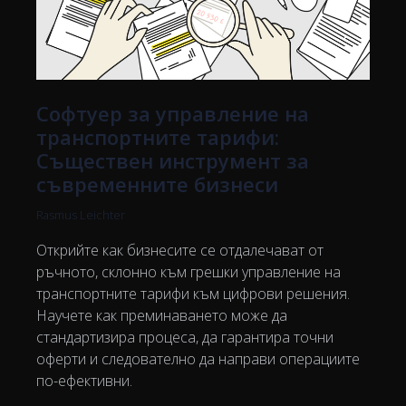
Софтуер за управление на
транспортните тарифи:
Съществен инструмент за
съвременните бизнеси
Rasmus Leichter
Открийте как бизнесите се отдалечават от
ръчното, склонно към грешки управление на
транспортните тарифи към цифрови решения.
Научете как преминаването може да
стандартизира процеса, да гарантира точни
оферти и следователно да направи операциите
по-ефективни.