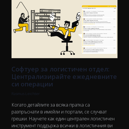
Софтуер за логистичен отдел:
Централизирайте ежедневните
си операции
Rasmus Leichter
Когато детайлите за всяка пратка са
разпръснати в имейли и портали, се случват
грешки. Научете как един централен логистичен
инструмент поддържа всички в логистичния ви