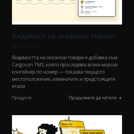
Видимост на океански товари
Tanel Vaarmann
Видимостта на океански товари е добавка към
Cargoson TMS, която проследява всеки морски
контейнер по номер — показва текущото
местоположение, изминатите и предстоящите
етапи.
Продукти
Продължете да четете →