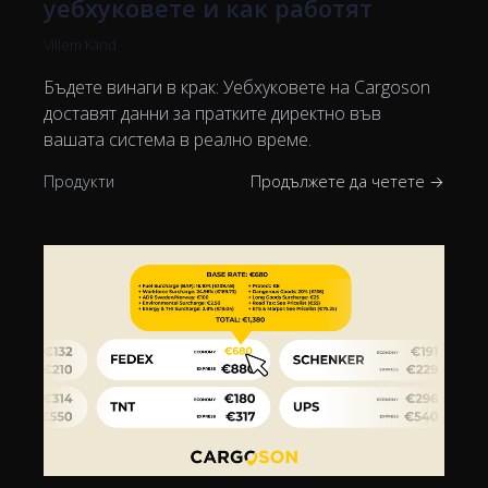
уебхуковете и как работят
Villem Känd
Бъдете винаги в крак: Уебхуковете на Cargoson
доставят данни за пратките директно във
вашата система в реално време.
Продукти
Продължете да четете →