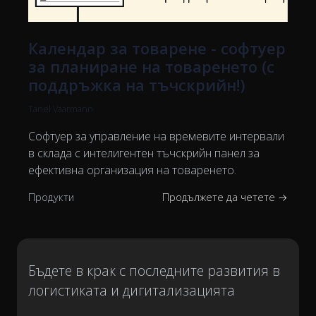
Календар за товарене - софтуер
за планиране на товаренето (с
поддръжка на тъчскрийн!)
Tanel Vaarmann
Софтуер за управление на времевите интервали
в склада с интелигентен тъчскрийн панел за
ефективна организация на товаренето.
Продукти
Продължете да четете →
Бъдете в крак с последните развития в
логистиката и дигитализацията