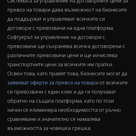
Системата за управление на договорните цени за
превоз на товари дава възможност на бизнесите
да поддържат и управляват всичките си
договори с превозвачи на една платформа.
Софтуерът за управление на договори с
превозвачи ще съхранява всички договорени с
различните превозвачи цени и ще изчислява
транспортните цени за всичките им пратки.
Освен това, като правят това, бизнесите могат да
заявяват оферти за превоз на товари
от всичките
си превозвачи с един клик и да ги получават
обратно на същата платформа, като по този
начин се елиминира необходимостта от ръчно
сравняване и значително се намалява
възможността за човешка грешка.