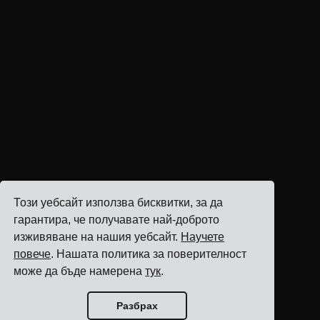
Този уебсайт използва бисквитки, за да
гарантира, че получавате най-доброто
изживяване на нашия уебсайт.
Научете
повече
. Нашата политика за поверителност
може да бъде намерена
тук
.
Разбрах