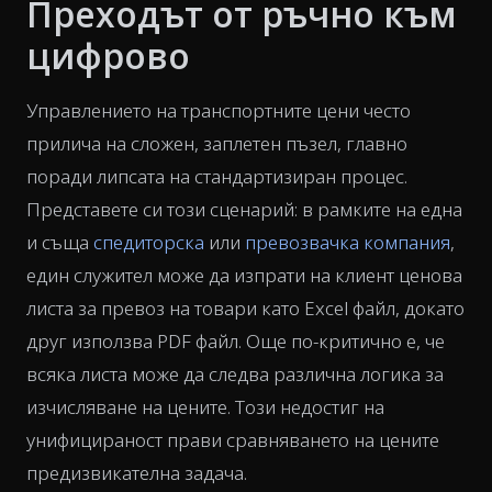
Преходът от ръчно към
цифрово
Управлението на транспортните цени често
прилича на сложен, заплетен пъзел, главно
поради липсата на стандартизиран процес.
Представете си този сценарий: в рамките на една
и съща
спедиторска
или
превозвачка компания
,
един служител може да изпрати на клиент ценова
листа за превоз на товари като Excel файл, докато
друг използва PDF файл. Още по-критично е, че
всяка листа може да следва различна логика за
изчисляване на цените. Този недостиг на
унифицираност прави сравняването на цените
предизвикателна задача.