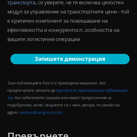
транспорта
, се уверете, че тя включва цялостен
модул за управление на транспортните цени - той
е критичен компонент за повишаване на
ефективността и конкурентосп...особността на
вашите логистични операции.
Запишете демонстрация
Тази публикация в блога е преведена машинно. Ако
предпочитате, можете да
прочетете оригиналната публикация
тук
. Ако забележите грешки или имате предложения за
подобрение, моля, свържете се с мен, автора, по имейл на
адрес
rasmus@cargoson.com
Превърнете