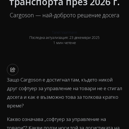
транспорта през 2026 г.
Cargoson — най-доброто решение досега
Tanel Vaarmann
Последна актуализация: 23 декември 2025
1 мин четене
Защо Cargoson е достигнал там, където никой
друг софтуер за управление на товари не е стигал
досега и как е възможно това за толкова кратко
време?
Какво означава „софтуер за управление на
товари"? Какви ползи носи той за логистиката на