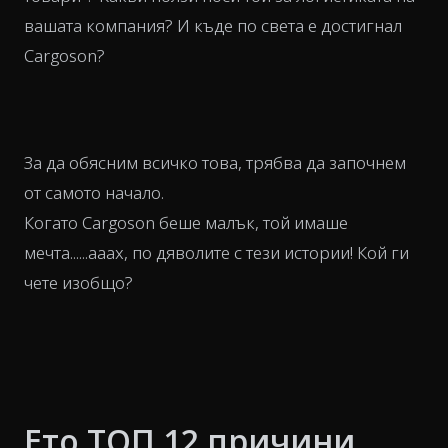
вашата компания? И къде по света е достигнал
Cargoson?
За да обясним всичко това, трябва да започнем
от самото начало.
Когато Cargoson беше малък, той имаше
мечта......ааах, по дяволите с тези истории! Кой ги
чете изобщо?
Ето ТОП 12 причини