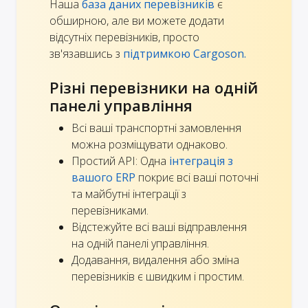
Наша
база даних перевізників
є
обширною, але ви можете додати
відсутніх перевізників, просто
зв'язавшись з
підтримкою Cargoson.
Різні перевізники на одній
панелі управління
Всі ваші транспортні замовлення
можна розміщувати однаково.
Простий API: Одна
інтеграція з
вашого ERP
покриє всі ваші поточні
та майбутні інтеграції з
перевізниками.
Відстежуйте всі ваші відправлення
на одній панелі управління.
Додавання, видалення або зміна
перевізників є швидким і простим.