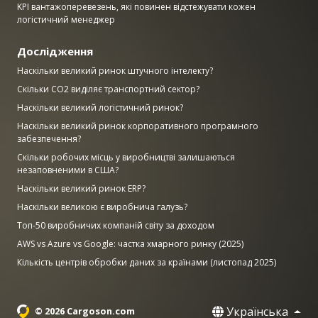
KPI вантажоперевезень, які повинен відстежувати кожен
логістичний менеджер
Дослідження
Наскільки великий ринок штучного інтелекту?
Скільки CO2 виділяє транспортний сектор?
Наскільки великий логістичний ринок?
Наскільки великий ринок корпоративного програмного
забезпечення?
Скільки робочих місць у виробництві залишаються
незаповненими в США?
Наскільки великий ринок ERP?
Наскільки великою є виробнича галузь?
Топ-50 виробничих компаній світу за доходом
AWS vs Azure vs Google: частка хмарного ринку (2025)
Кількість центрів обробки даних за країнами (листопад 2025)
Українська
© 2026 Cargoson.com