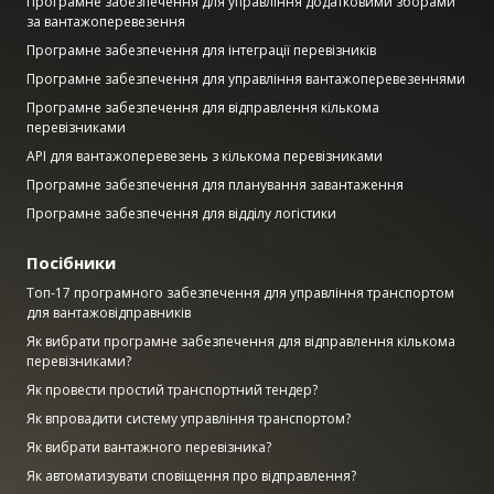
Програмне забезпечення для управління додатковими зборами
за вантажоперевезення
Програмне забезпечення для інтеграції перевізників
Програмне забезпечення для управління вантажоперевезеннями
Програмне забезпечення для відправлення кількома
перевізниками
API для вантажоперевезень з кількома перевізниками
Програмне забезпечення для планування завантаження
Програмне забезпечення для відділу логістики
Посібники
Топ-17 програмного забезпечення для управління транспортом
для вантажовідправників
Як вибрати програмне забезпечення для відправлення кількома
перевізниками?
Як провести простий транспортний тендер?
Як впровадити систему управління транспортом?
Як вибрати вантажного перевізника?
Як автоматизувати сповіщення про відправлення?