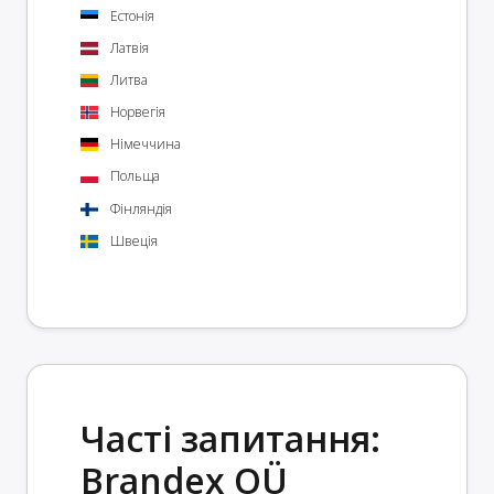
Естонія
Латвія
Литва
Норвегія
Німеччина
Польща
Фінляндія
Швеція
Часті запитання:
Brandex OÜ