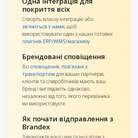
Одна інтеграція для
покриття всіх
Створіть власну інтеграцію або
зв'яжіться з нами
, щоб
використовувати один з наших готових
плагінів ERP/WMS/магазину
.
Брендовані сповіщення
Всі
сповіщення, пов'язані з
транспортом
для ваших партнерів,
клієнтів та співробітників мають ваш
бренд і виглядають однаково,
незалежно від того, якого перевізника
ви використовуєте.
Як почати відправлення з
Brandex
Завантажте ваші ціни та інші угоди з