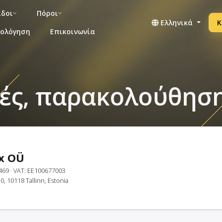
άδοι
Πόροι
Ελληνικά
Κ
μολόγηση
Επικοινωνία
φές, παρακολούθησ
x OÜ
469
· VAT: EE100677003
30, 10118 Tallinn, Estonia