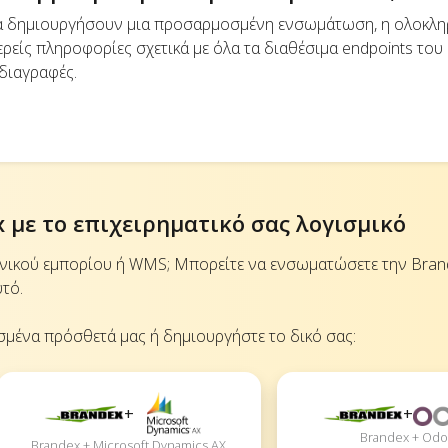
να δημιουργήσουν μια προσαρμοσμένη ενσωμάτωση, η ολοκλ
ρείς πληροφορίες σχετικά με όλα τα διαθέσιμα endpoints του
οδιαγραφές.
 με το επιχειρηματικό σας λογισμικό
ονικού εμπορίου ή WMS; Μπορείτε να ενσωματώσετε την Bran
τό.
σμένα πρόσθετά μας ή δημιουργήστε το δικό σας:
+
+
Brandex + Od
Brandex + Microsoft Dynamics AX