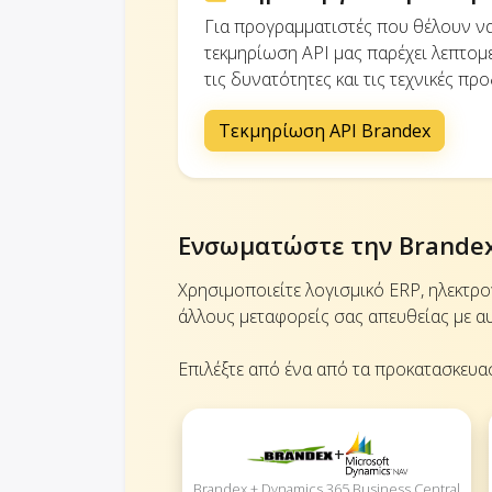
Για προγραμματιστές που θέλουν 
τεκμηρίωση API μας παρέχει λεπτομε
τις δυνατότητες και τις τεχνικές πρ
Τεκμηρίωση API Brandex
Ενσωματώστε την Brandex
Χρησιμοποιείτε λογισμικό ERP, ηλεκτρ
άλλους μεταφορείς σας απευθείας με αυ
Επιλέξτε από ένα από τα προκατασκευα
+
Brandex + Dynamics 365 Business Central