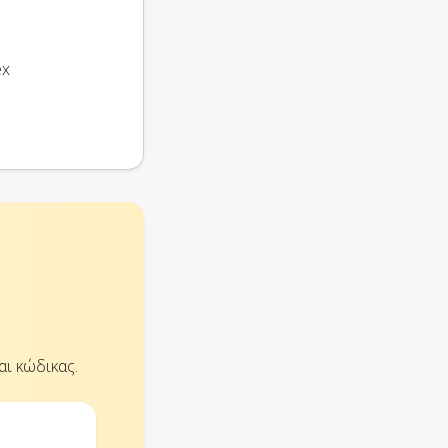
ex
ι κώδικας.