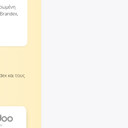
ηρωμένη
 Brandex,
dex και τους
oo