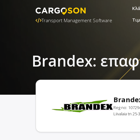
Κλ
Τι
Transport Management Software
Brandex: επα
Brande
Reg no: 10729
Liivalaia tn 25-