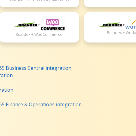
+
+
Brandex + Work
Brandex + WooCommerce
5 Business Central integration
ration
ration
5 Finance & Operations integration