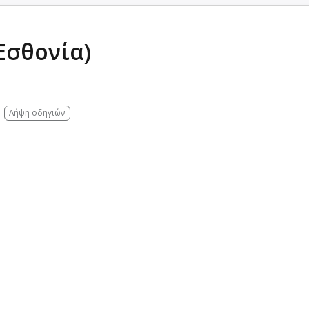
Εσθονία)
Λήψη οδηγιών