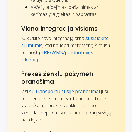
valdymo skydelyje.
Vežėjų pridėjimas, pašalinimas ar
keitimas yra greitas ir paprastas.
Viena integracija visiems
Sukurkite savo integraciją arba
susisiekite
su mumis
, kad naudotumėte vieną iš mūsų
paruoštų
ERP/WMS/parduotuvės
įskiepių
.
Prekės ženklu pažymėti
pranešimai
Visi
su transportu susiję pranešimai
jūsų
partneriams, klientams ir bendradarbiams
yra pažymėti prekės ženklu ir atrodo
vienodai, nepriklausomai nuo to, kurį vežėją
naudojate.