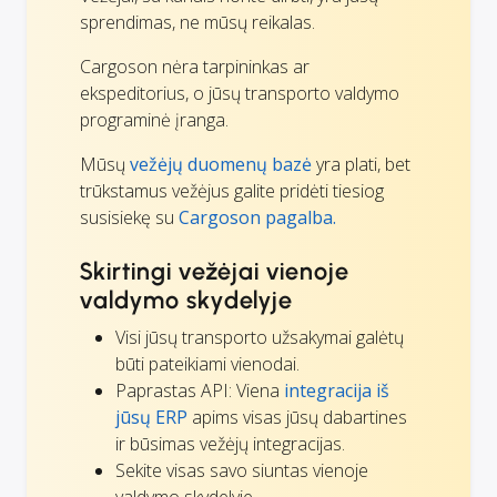
sprendimas, ne mūsų reikalas.
Cargoson nėra tarpininkas ar
ekspeditorius, o jūsų transporto valdymo
programinė įranga.
Mūsų
vežėjų duomenų bazė
yra plati, bet
trūkstamus vežėjus galite pridėti tiesiog
susisiekę su
Cargoson pagalba.
Skirtingi vežėjai vienoje
valdymo skydelyje
Visi jūsų transporto užsakymai galėtų
būti pateikiami vienodai.
Paprastas API: Viena
integracija iš
jūsų ERP
apims visas jūsų dabartines
ir būsimas vežėjų integracijas.
Sekite visas savo siuntas vienoje