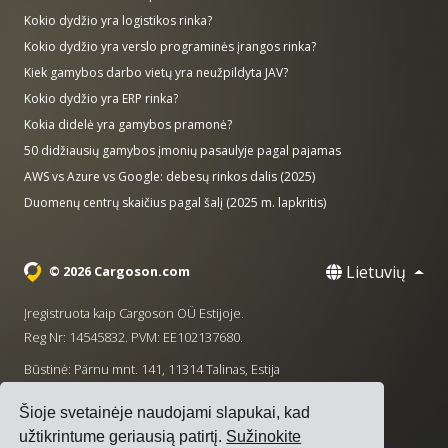
Kokio dydžio yra logistikos rinka?
Kokio dydžio yra verslo programinės įrangos rinka?
Kiek gamybos darbo vietų yra neužpildyta JAV?
Kokio dydžio yra ERP rinka?
Kokia didelė yra gamybos pramonė?
50 didžiausių gamybos įmonių pasaulyje pagal pajamas
AWS vs Azure vs Google: debesų rinkos dalis (2025)
Duomenų centrų skaičius pagal šalį (2025 m. lapkritis)
Lietuvių
© 2026 Cargoson.com
Įregistruota kaip Cargoson OÜ Estijoje.
Reg Nr: 14545832. PVM: EE102137680.
Būstinė: Pärnu mnt. 141, 11314 Talinas, Estija
·
+372 5555 0028
hello@cargoson.com
Šioje svetainėje naudojami slapukai, kad
užtikrintume geriausią patirtį.
Sužinokite