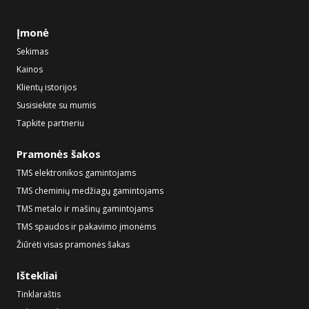
Įmonė
Sekimas
Kainos
Klientų istorijos
Susisiekite su mumis
Tapkite partneriu
Pramonės šakos
TMS elektronikos gamintojams
TMS cheminių medžiagų gamintojams
TMS metalo ir mašinų gamintojams
TMS spaudos ir pakavimo įmonėms
Žiūrėti visas pramonės šakas
Ištekliai
Tinklaraštis