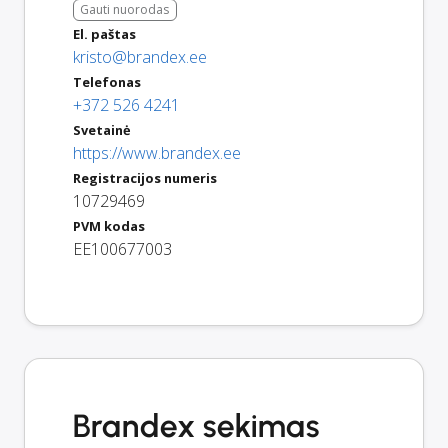
Gauti nuorodas
El. paštas
kristo@brandex.ee
Telefonas
+372 526 4241
Svetainė
https://www.brandex.ee
Registracijos numeris
10729469
PVM kodas
EE100677003
Brandex sekimas